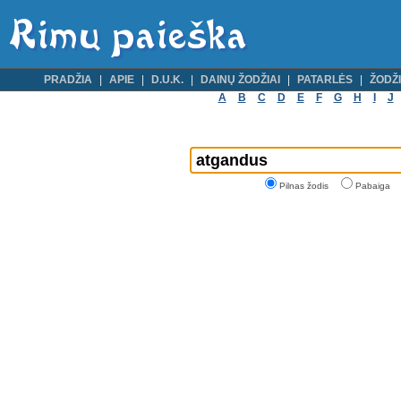
PRADŽIA
APIE
D.U.K.
DAINŲ ŽODŽIAI
PATARLĖS
ŽODŽI
A
B
C
D
E
F
G
H
I
J
Pilnas žodis
Pabaiga