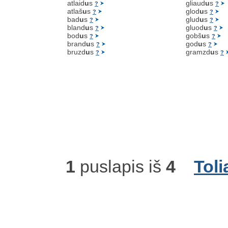
atlaid
u
s
gliaud
u
s
?
?
atlaš
u
s
glod
u
s
?
?
bad
u
s
glud
u
s
?
?
bland
u
s
gluod
u
s
?
?
bod
u
s
gobš
u
s
?
?
brand
u
s
god
u
s
?
?
bruzd
u
s
gramzd
u
s
?
?
1
puslapis iš
4
Toli