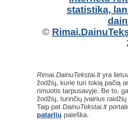
©
Rimai.DainuTekst
Rimai.DainuTekstai.lt
yra lietu
žodžių, kurie turi tokią pačią a
rimuotis tarpusavyje. Be to, gal
žodžių, turinčių įvairius raidži
Taip pat
DainuTekstai.lt
portal
patarlių
paieška.