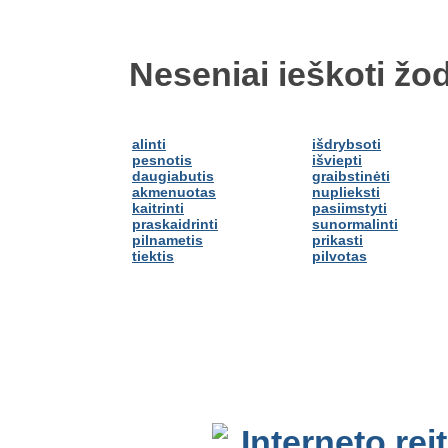
Neseniai ieškoti žod
alinti
išdrybsoti
pesnotis
išviepti
daugiabutis
graibstinėti
akmenuotas
nuplieksti
kaitrinti
pasiimstyti
praskaidrinti
sunormalinti
pilnametis
prikasti
tiektis
pilvotas