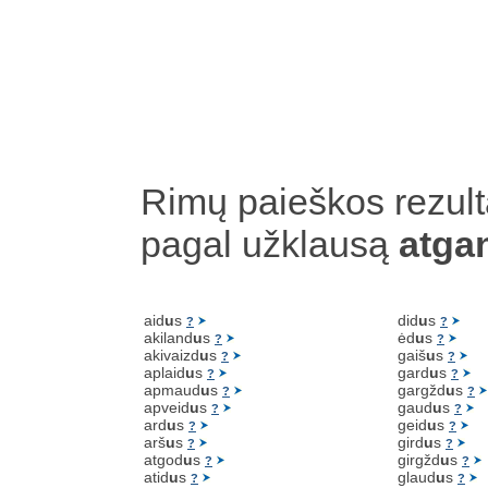
Rimų paieškos rezult
pagal užklausą
atga
aid
u
s
did
u
s
?
?
akiland
u
s
ėd
u
s
?
?
akivaizd
u
s
gaiš
u
s
?
?
aplaid
u
s
gard
u
s
?
?
apmaud
u
s
gargžd
u
s
?
?
apveid
u
s
gaud
u
s
?
?
ard
u
s
geid
u
s
?
?
arš
u
s
gird
u
s
?
?
atgod
u
s
girgžd
u
s
?
?
atid
u
s
glaud
u
s
?
?