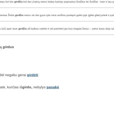
atau kol dar
girdžiu
kol dar į kalną mano kelias kartoju paprastus žodžius tie žodžiai - man ir tau 
 tamsa Širdis
girdžiu
mano vis dar gyva tyla nėra amžina paskęst galim joje (giliai giliai) prieik ir pa
u (x2) apie tave
girdžiu
aš kalbas naktim ir vėl patvirtini jas kuo baigsis žinau – rytine kava deja ry
są
girdus
dėl negaliu gerai
girdėti
tė, kurčias iš
girdo,
nebylys
pasakė