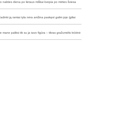
po nakties diena po lietaus miškai kvepia po mirties šviesa
žadinki ją ramiai tyla nėra amžina paskęst galim joje (giliai
te mane paliksi tik su ja tavo figūra – tikras gražumėlis krūtinė