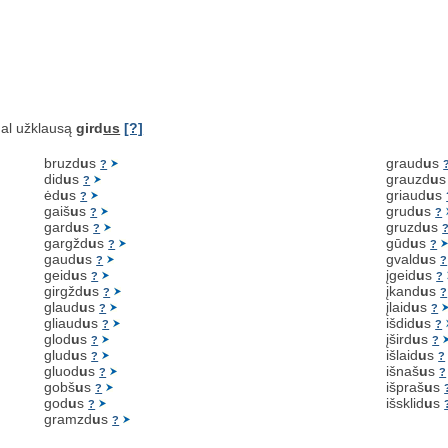
al užklausą
gird
us
[?]
bruzd
u
s
graud
u
s
?
did
u
s
grauzd
u
?
ėd
u
s
griaud
u
s
?
gaiš
u
s
grud
u
s
?
?
gard
u
s
gruzd
u
s
?
gargžd
u
s
gūd
u
s
?
?
gaud
u
s
gvald
u
s
?
?
geid
u
s
įgeid
u
s
?
?
girgžd
u
s
įkand
u
s
?
?
glaud
u
s
įlaid
u
s
?
?
gliaud
u
s
išdid
u
s
?
?
glod
u
s
įšird
u
s
?
?
glud
u
s
išlaid
u
s
?
?
gluod
u
s
išnaš
u
s
?
?
gobš
u
s
išpraš
u
s
?
god
u
s
išsklid
u
s
?
gramzd
u
s
?