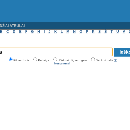
DŽIAI ATBULAI
B
C
D
E
F
G
H
I
J
K
L
M
N
O
P
R
S
Š
T
U
V
Pilnas žodis
Pabaiga
Kiek raidžių nuo galo
Bet kuri dalis
[?]
Nustatymai