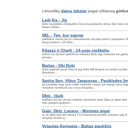
Lietuviškų
dainų tekstai
pagal užklausą
girdu
Ledi Ais - Jis
kelio neatskleis užsispyrimo čia zona pralaužiu ledus štai mano 
klasės širdies...
SEL - Ten, kur sapnai
plaštakos mostą bet jo nelaukdamas aš pats prieinu prajuokinu i
daug juokėsi o aš labai...
Kitazzz ir Charli - 14-uoju vieškeliu
turbūt nei vienam aplinkiniui niekada širdy taip netrenkė kai galvo
pirmam...
Bartas - Oki Doki
šokis pajausk jausk šokį tai lyg šokis kilk lengvai va netyla muzik
išmokysiu...
Sasha Son, Vilius Tarasovas - Pasiklydęs 
aš pamiršau kaip save mylėt nežiūrėk į mane juk manęs nėra kai
nekartok nemeluok sau ir bus lengviau...
Dblz - Išeik
leidžiasi toli dar vienas vakaras vienatvės atėjo bijau jo labai aki
mes galėjom gulėjom...
Gabi, Dblz, Lanexs - Mintimis atgal
su ta viltim kad dėl manęs ir tu kvėpavimą pamirši sukūriau tylą i
ramybėj netark tų...
Vytautas Kernagis - Baltas paukštis