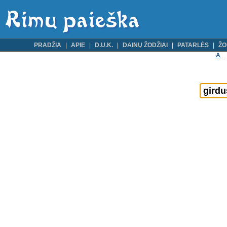
PRADŽIA
APIE
D.U.K.
DAINŲ ŽODŽIAI
PATARLĖS
ŽO
A