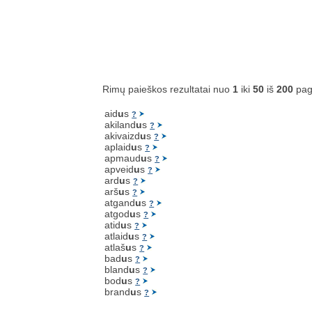
Rimų paieškos rezultatai nuo
1
iki
50
iš
200
pag
aid
u
s
?
akiland
u
s
?
akivaizd
u
s
?
aplaid
u
s
?
apmaud
u
s
?
apveid
u
s
?
ard
u
s
?
arš
u
s
?
atgand
u
s
?
atgod
u
s
?
atid
u
s
?
atlaid
u
s
?
atlaš
u
s
?
bad
u
s
?
bland
u
s
?
bod
u
s
?
brand
u
s
?