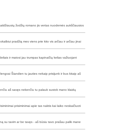
lio saldžiausių žodžių romano jis vertas nuodemės aukščiausios
biui pradžią mes viens prie kito vis arčiau ir arčiau jinai
edeliais ir matosi jau trumpas kapinaičių kelias važiuojant
 lengvai Šiandien tu jauties nekaip prisijunk ir bus kitaip aš
enčiu aš savęs nekenčiu tu palauk sustok mano klaidų
minimai prisiminimai apie tas naktis kai laiko neskaičiuoti
kūną su tavim ar be tavęs - aš būsiu tavo prašau palik mane