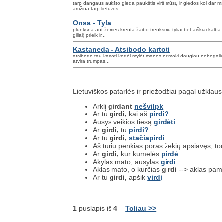
tarp dangaus aukšto gieda paukštis virš mūsų ir giedos kol dar m
amžina tarp lietuvos...
Onsa - Tyla
plunksna ant žemės krenta žaibo trenksmu tyliai bet aiškiai kalba
giliai) prieik ir...
Kastaneda - Atsibodo kartoti
atsibodo tau kartoti kodėl mylėt manęs nemoki daugiau nebegali
atvira trumpas...
Lietuviškos patarlės ir priežodžiai pagal užklau
Arklį
girdant
nešvilpk
Ar tu
girdi,
kai aš
pirdi?
Ausys veikios tiesą
girdėti
Ar
girdi,
tu
pirdi?
Ar tu
girdi,
stačiapirdi
Aš turiu penkias poras žekių apsiavęs, to
Ar
girdi,
kur kumelės
pirdė
Akylas mato, ausylas
girdi
Aklas mato, o kurčias
girdi
--> aklas pama
Ar tu
girdi,
apšik
virdį
1
puslapis iš
4
Toliau >>