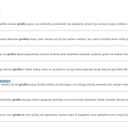
s
pradžia matau
girdžiu
gyva esu pažvelk į jį akivaizdu tai akivaizdu [pried ] jis vertas knygos virše
štaręs filmuose
girdėtą
frazę „man atrodo aš jus jau kažkur mačiau“ jau mano žodžiai davė mūsų pokal
je vis
girdisi
ištarti paskutiniai sūnaus žodeliai prie nedidelio karstelio sudėtos gėlės tik baltais ži
a ją vienas
girdžiu
ir šokio kalbą moku ko gi lauki tu tai lyg šokis pajausk jausk šokį tai lyg šokis kilk
žmogus
p visada aš vėl
girdžiu
daug žodžių tuščių aš pavargau nuo blogų minčių neprieik prie manęs nek
s užmerkiu
girdžiu
bangų ošimo grojamą melodiją nors kūną krato drebulys mintis užvaldo šiluma prisi
š noro vien
girdėt
tik tavo juoką vėl atpratinau rankas bijot iš begalinio noro apkabinti tavo trapų 