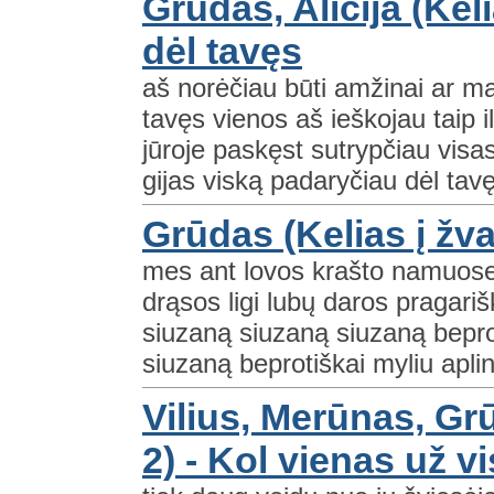
Grūdas, Alicija (Keli
dėl tavęs
aš norėčiau būti amžinai ar ma
tavęs vienos aš ieškojau taip i
jūroje paskęst sutrypčiau visa
gijas viską padaryčiau dėl tavęs
Grūdas (Kelias į žv
mes ant lovos krašto namuose t
drąsos ligi lubų daros pragariš
siuzaną siuzaną siuzaną bepro
siuzaną beprotiškai myliu aplin
Vilius, Merūnas, Gr
2) - Kol vienas už v