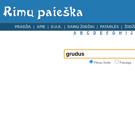
PRADŽIA
APIE
D.U.K.
DAINŲ ŽODŽIAI
PATARLĖS
ŽODŽI
A
B
C
D
E
F
G
H
I
J
Pilnas žodis
Pabaiga