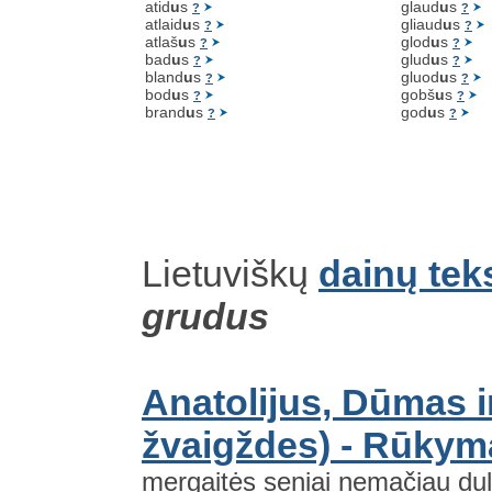
atid
u
s
glaud
u
s
?
?
atlaid
u
s
gliaud
u
s
?
?
atlaš
u
s
glod
u
s
?
?
bad
u
s
glud
u
s
?
?
bland
u
s
gluod
u
s
?
?
bod
u
s
gobš
u
s
?
?
brand
u
s
god
u
s
?
?
Lietuviškų
dainų tek
grudus
Anatolijus, Dūmas i
žvaigždes) - Rūkym
mergaitės seniai nemačiau dul