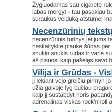
Žygiuodamas sau cigaretę rūki
labas mergyt - tau pasakiau bu
suraukus veiduką atstūmei man
Necenzūrinių tekstų
necenzūrinis turinys jei jums t
neskaitykite plauke šūdas per 
snukin snukis rudas ir varlė s
aš pisuosi kaip pašėlęs savo bi
Vilija ir Grūdas - Vi
jį lekiant vėjo greičiu pirmyn 
ūžia galvoje lyg bučiau pragar
kaip jį sustabdyt noris pabandy
adrenalinas viskas rock’n’roll at