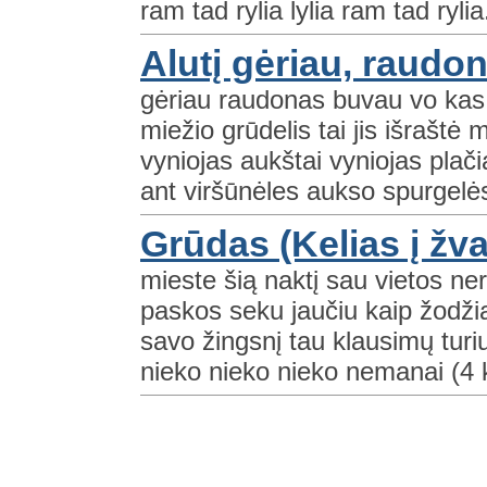
ram tad rylia lylia ram tad rylia.
Alutį gėriau, raudo
gėriau raudonas buvau vo kas 
miežio grūdelis tai jis išraštė
vyniojas aukštai vyniojas plačia
ant viršūnėles aukso spurgelės
Grūdas (Kelias į žv
mieste šią naktį sau vietos ner
paskos seku jaučiu kaip žodžiai
savo žingsnį tau klausimų turi
nieko nieko nieko nemanai (4 k 