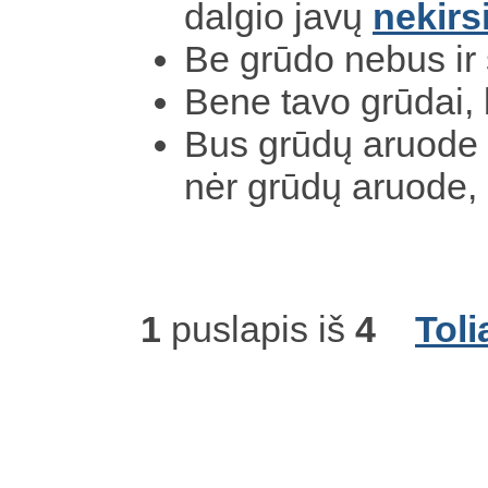
dalgio javų
nekirs
Be grūdo nebus ir 
Bene tavo grūdai,
Bus grūdų aruode 
nėr grūdų aruode
1
puslapis iš
4
Toli