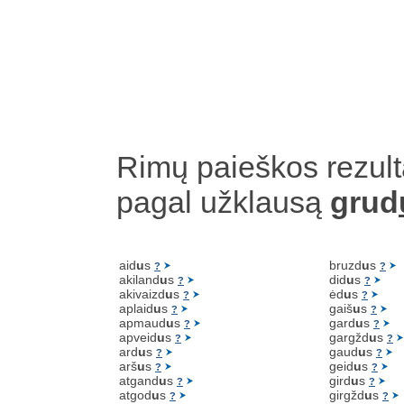
Rimų paieškos rezult
pagal užklausą
grud
aid
u
s
bruzd
u
s
?
?
akiland
u
s
did
u
s
?
?
akivaizd
u
s
ėd
u
s
?
?
aplaid
u
s
gaiš
u
s
?
?
apmaud
u
s
gard
u
s
?
?
apveid
u
s
gargžd
u
s
?
?
ard
u
s
gaud
u
s
?
?
arš
u
s
geid
u
s
?
?
atgand
u
s
gird
u
s
?
?
atgod
u
s
girgžd
u
s
?
?