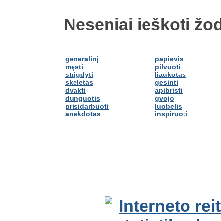
Neseniai ieškoti žod
generalinį
papievis
męsti
pilvuoti
strigdyti
liaukotas
skeletas
gesinti
dvakti
apibristi
dunguotis
gvojo
prisidarbuoti
luobelis
anekdotas
inspiruoti