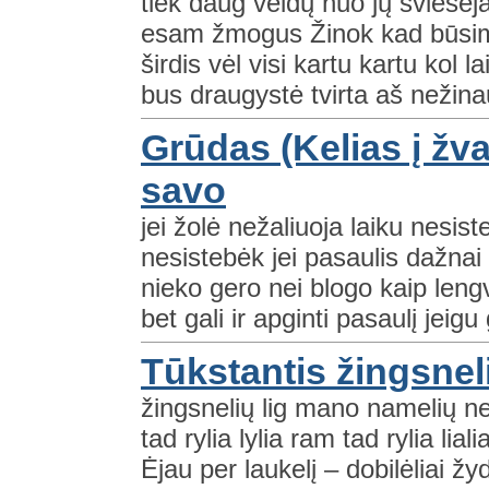
tiek daug veidų nuo jų šviesėj
esam žmogus Žinok kad būsim
širdis vėl visi kartu kartu kol l
bus draugystė tvirta aš nežinau 
Grūdas (Kelias į žv
savo
jei žolė nežaliuoja laiku nesis
nesistebėk jei pasaulis dažna
nieko gero nei blogo kaip leng
bet gali ir apginti pasaulį jeigu 
Tūkstantis žingsnel
žingsnelių lig mano namelių n
tad rylia lylia ram tad rylia li
Ėjau per laukelį – dobilėliai 