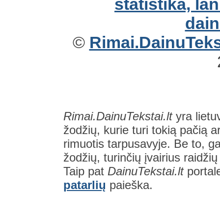
©
Rimai.DainuTekst
Rimai.DainuTekstai.lt
yra lietu
žodžių, kurie turi tokią pačią a
rimuotis tarpusavyje. Be to, gal
žodžių, turinčių įvairius raidži
Taip pat
DainuTekstai.lt
portal
patarlių
paieška.