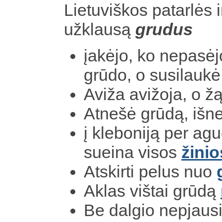
Lietuviškos patarlės i
užklausą
grudus
įakėjo, ko nepasė
grūdo, o susilauk
Aviža avižoja, o ž
Atnešė grūdą, išn
į kleboniją per ag
sueina visos
žinio
Atskirti pelus nuo
Aklas vištai grūdą
Be dalgio nepjausi