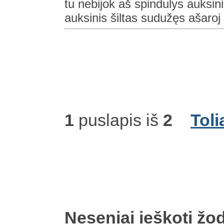
tu nebijok aš spindulys auksini
auksinis šiltas sudužęs ašaroj v
1
puslapis iš
2
Toli
Neseniai ieškoti žod