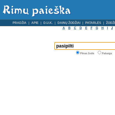
PRADŽIA
APIE
D.U.K.
DAINŲ ŽODŽIAI
PATARLĖS
ŽODŽI
A
B
C
D
E
F
G
H
I
J
Pilnas žodis
Pabaiga