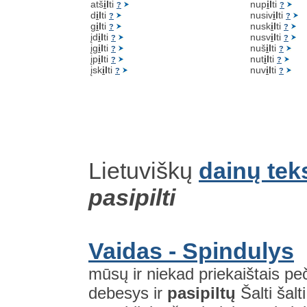
atš
i
l
ti
nup
i
l
ti
?
?
d
i
l
ti
nusiv
i
l
ti
?
?
g
i
l
ti
nusk
i
l
ti
?
?
įd
i
l
ti
nusv
i
l
ti
?
?
įg
i
l
ti
nuš
i
l
ti
?
?
įp
i
l
ti
nut
i
l
ti
?
?
įsk
i
l
ti
nuv
i
l
ti
?
?
Lietuviškų
dainų tek
pasipilti
Vaidas - Spindulys
mūsų ir niekad priekaištais peč
debesys ir
pasipiltų
Šalti šalt