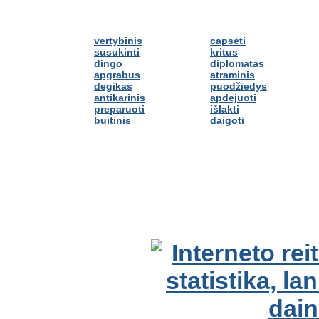
vertybinis
capsėti
susukinti
kritus
dingo
diplomatas
apgrabus
atraminis
degikas
puodžiedys
antikarinis
apdejuoti
preparuoti
išlakti
buitinis
daigoti