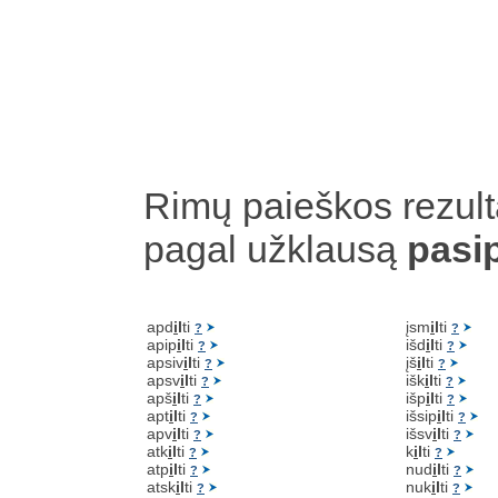
Rimų paieškos rezult
pagal užklausą
pasi
apd
i
l
ti
įsm
i
l
ti
?
?
apip
i
l
ti
išd
i
l
ti
?
?
apsiv
i
l
ti
įš
i
l
ti
?
?
apsv
i
l
ti
išk
i
l
ti
?
?
apš
i
l
ti
išp
i
l
ti
?
?
apt
i
l
ti
išsip
i
l
ti
?
?
apv
i
l
ti
išsv
i
l
ti
?
?
atk
i
l
ti
k
i
l
ti
?
?
atp
i
l
ti
nud
i
l
ti
?
?
atsk
i
l
ti
nuk
i
l
ti
?
?