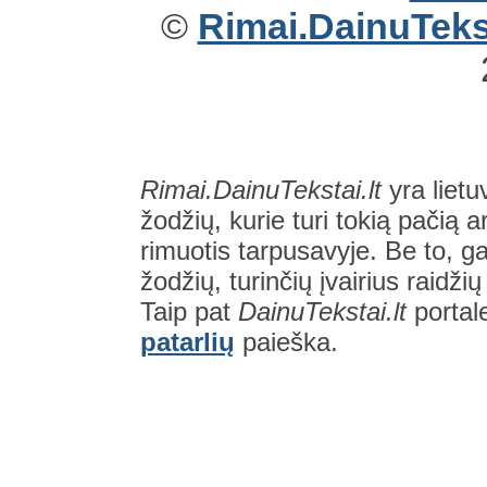
©
Rimai.DainuTekst
Rimai.DainuTekstai.lt
yra lietu
žodžių, kurie turi tokią pačią a
rimuotis tarpusavyje. Be to, gal
žodžių, turinčių įvairius raidži
Taip pat
DainuTekstai.lt
portal
patarlių
paieška.