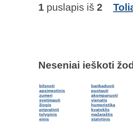
1
puslapis iš
2
Toli
Neseniai ieškoti žod
bilsnoti
barikaduoti
apsimestinis
puotauti
zumerį
akompanuoti
svetimauti
vienatis
žiogis
humoristika
pripratinti
kvatoklis
tolyginis
mažaraštis
einis
statytinis