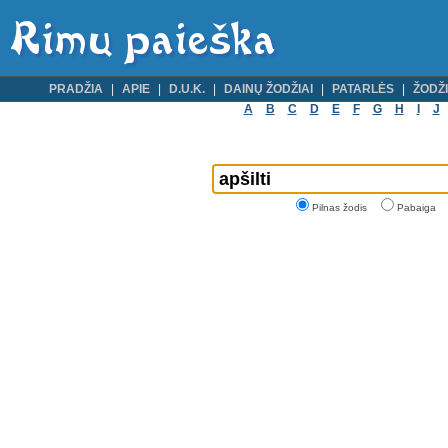
PRADŽIA
APIE
D.U.K.
DAINŲ ŽODŽIAI
PATARLĖS
ŽODŽI
A
B
C
D
E
F
G
H
I
J
Pilnas žodis
Pabaiga