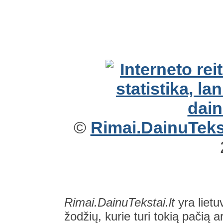
©
Rimai.DainuTekst
Rimai.DainuTekstai.lt
yra lietu
žodžių, kurie turi tokią pačią a