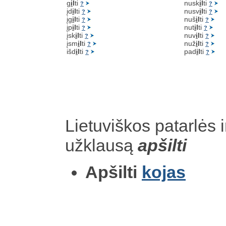
g
i
l
ti
nusk
i
l
ti
?
?
įd
i
l
ti
nusv
i
l
ti
?
?
įg
i
l
ti
nuš
i
l
ti
?
?
įp
i
l
ti
nut
i
l
ti
?
?
įsk
i
l
ti
nuv
i
l
ti
?
?
įsm
i
l
ti
nuž
i
l
ti
?
?
išd
i
l
ti
pad
i
l
ti
?
?
Lietuviškos patarlės i
užklausą
apšilti
Apšilti
kojas