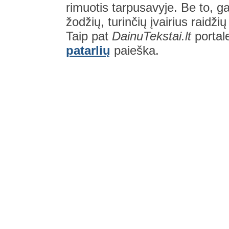
rimuotis tarpusavyje. Be to, gal
žodžių, turinčių įvairius raidži
Taip pat
DainuTekstai.lt
portal
patarlių
paieška.