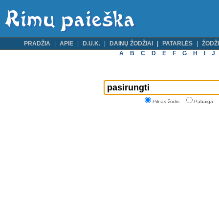
PRADŽIA
APIE
D.U.K.
DAINŲ ŽODŽIAI
PATARLĖS
ŽODŽI
A
B
C
D
E
F
G
H
I
J
Pilnas žodis
Pabaiga