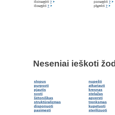
išsis
u
n
kti
pas
u
n
kti
?
?
išs
u
n
kti
pl
u
n
kti
?
?
Neseniai ieškoti žod
slopus
nupešti
purpsoti
atkariauti
pjautis
kresnas
svoti
stelažas
šėtoniškas
apversti
struktūralizmas
trenksmas
disponuoti
kupetuoti
pasimesti
sterilizuoti