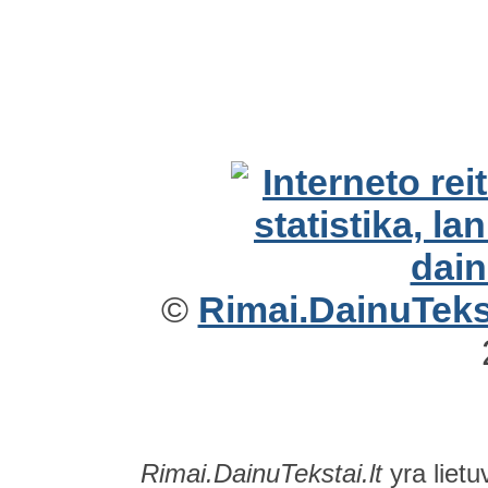
©
Rimai.DainuTekst
Rimai.DainuTekstai.lt
yra lietu