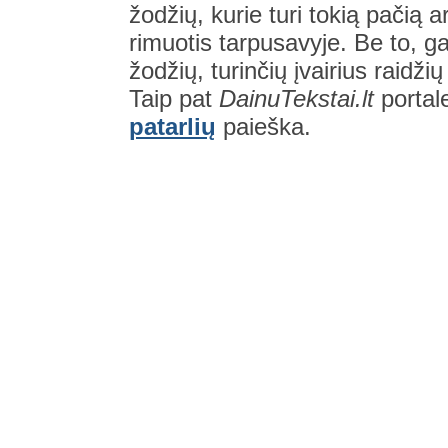
žodžių, kurie turi tokią pačią a
rimuotis tarpusavyje. Be to, gal
žodžių, turinčių įvairius raidži
Taip pat
DainuTekstai.lt
portal
patarlių
paieška.