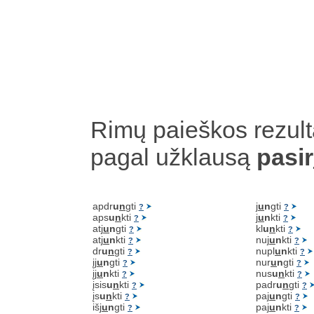
Rimų paieškos rezult
pagal užklausą
pasir
apdr
u
n
gti
j
u
n
gti
?
?
aps
u
n
kti
j
u
n
kti
?
?
atj
u
n
gti
kl
u
n
kti
?
?
atj
u
n
kti
nuj
u
n
kti
?
?
dr
u
n
gti
nupl
u
n
kti
?
?
įj
u
n
gti
nur
u
n
gti
?
?
įj
u
n
kti
nus
u
n
kti
?
?
įsis
u
n
kti
padr
u
n
gti
?
?
įs
u
n
kti
paj
u
n
gti
?
?
išj
u
n
gti
paj
u
n
kti
?
?