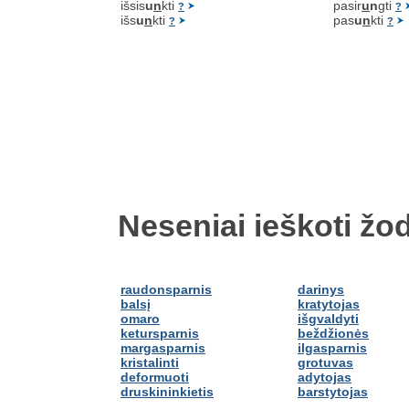
išsis
u
n
kti
pasir
u
n
gti
?
?
išs
u
n
kti
pas
u
n
kti
?
?
Neseniai ieškoti žod
raudonsparnis
darinys
balsį
kratytojas
omaro
išgvaldyti
ketursparnis
beždžionės
margasparnis
ilgasparnis
kristalinti
grotuvas
deformuoti
adytojas
druskininkietis
barstytojas