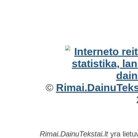
©
Rimai.DainuTekst
Rimai.DainuTekstai.lt
yra lietu