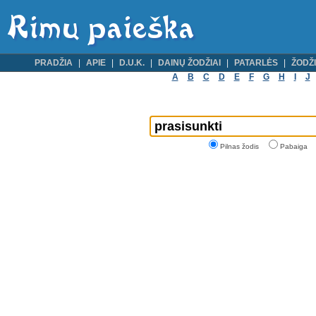
PRADŽIA
APIE
D.U.K.
DAINŲ ŽODŽIAI
PATARLĖS
ŽODŽI
A
B
C
D
E
F
G
H
I
J
Pilnas žodis
Pabaiga