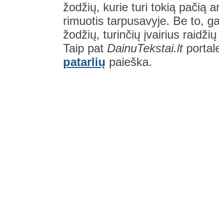
žodžių, kurie turi tokią pačią a
rimuotis tarpusavyje. Be to, gal
žodžių, turinčių įvairius raidži
Taip pat
DainuTekstai.lt
portal
patarlių
paieška.