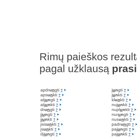
Rimų paieškos rezult
pagal užklausą
pras
apdr
u
n
gti
j
u
n
gti
?
?
aps
u
n
kti
j
u
n
kti
?
?
atj
u
n
gti
kl
u
n
kti
?
?
atj
u
n
kti
nuj
u
n
kti
?
?
dr
u
n
gti
nupl
u
n
kti
?
?
įj
u
n
gti
nur
u
n
gti
?
?
įj
u
n
kti
nus
u
n
kti
?
?
įsis
u
n
kti
padr
u
n
gti
?
?
įs
u
n
kti
paj
u
n
gti
?
?
išj
u
n
gti
paj
u
n
kti
?
?