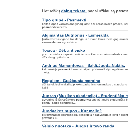
Lietuviškų
dainų tekstai
pagal užklausą
pasme
Tipo grupė - Pasmerkti
baltas lapas voliojas ant grindų jame dar kelios raidės pradėtų sa
pasmerkt
i kuriems...
Algimantas Butnorius - Esmeralda
Įžūliai veržėsi čigonė link dangaus o žiauri lemtie bedugnę skaus
esmeralda tau - tyras kūno...
Toxica - Dėk ant visko
pražuvo niekas nepakito rožiniams stiklams sudužus talentas vo
dĖk daug optimizmo...
Andrius Mamontovas - Saldi.Juoda.Naktis.
kaip minioje
pasmerkti
mes stovėjom prisimeni kaip negalėjom nebū
kyla...
Requiem - Gražiausia mergina
dėl jos elgiesi kvailai kaip koks paskutinis romantikas o siaubia t
kai ji...
Juozas (Muzikos akademija) - Studentiška m
gyvenimo iš išskaičiavimo
pasmerkta
subyrėt meilė studentiška bū
danguj saulė nenustojo...
Juodaakės pupos - Kur meilė?
diskriminacijai diskriminacija generuoja neapykantą ir jei tu nekent
gravituok ir...
Velnio nuotaka - Jurgos ir tėvo rauda