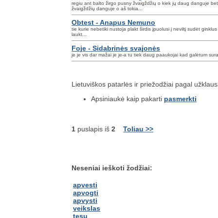
regiu ant balto žirgo pusny žvaigždžių o kiek jų daug danguje bet
žvaigždžių danguje o aš tokia...
Obtest - Anapus Nemuno
tie kurie nebetiki nustoja plakt širdis įpuolusi į neviltį sudėt ginklus
laukt...
Foje - Sidabrinės svajonės
je je vis dar mažai je je-a tu tiek daug paaukojai kad galėtum sur
Lietuviškos patarlės ir priežodžiai pagal užklau
Apsiniaukė kaip pakarti
pasmerkti
1
puslapis iš
2
Toliau >>
Neseniai ieškoti žodžiai:
apvesti
apvogti
apvysti
veikslas
tesu