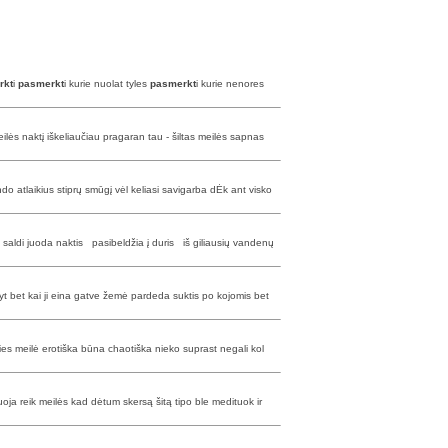
rkt
i
pasmerkt
i kurie nuolat tyles
pasmerkt
i kurie nenores
lės naktį iškeliaučiau pragaran tau - šiltas meilės sapnas
do atlaikius stiprų smūgį vėl keliasi savigarba dĖk ant visko
k saldi juoda naktis pasibeldžia į duris iš giliausių vandenų
aryt bet kai ji eina gatve žemė pardeda suktis po kojomis bet
ies meilė erotiška būna chaotiška nieko suprast negali kol
ruoja reik meilės kad dėtum skersą šitą tipo ble medituok ir