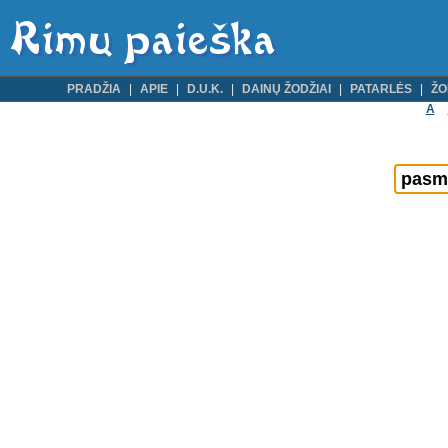
PRADŽIA
APIE
D.U.K.
DAINŲ ŽODŽIAI
PATARLĖS
ŽO
A