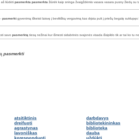
 aš liūdėti
pasmerkta
pasmerkta
žiūrėk kaip sninga žvaigždėmis vasara vasara pusny žiedų su t
 -
pasmerkt
gyvenimą iškeisti laisvę į beviltišką vergavimą kas drįsta pult į priešų begalę suklu
asti savo
pasmerktą
tiesą nežinai kur išmesti sidabrinės svajonės visada išsipildo tik ar tai ko tu n
są
pasmerkti
atsitiktinis
darbdavys
dreifuoti
bibliotekininkas
agrastynas
biblioteka
lavoniškas
dauba
koresponduoti
uždūkti