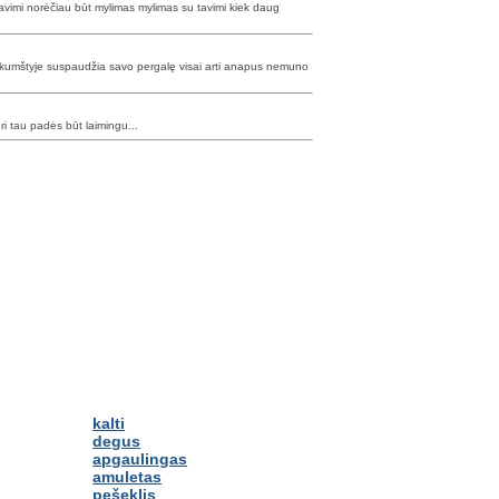
avimi norėčiau būt mylimas mylimas su tavimi kiek daug
pęs kumštyje suspaudžia savo pergalę visai arti anapus nemuno
ori tau padės būt laimingu...
kalti
degus
apgaulingas
amuletas
pešeklis