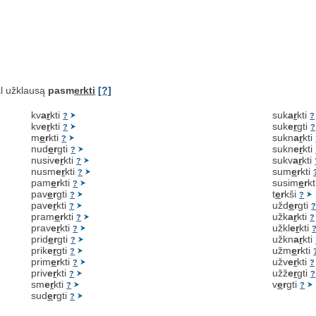
l užklausą
pasm
erkti
[?]
kv
a
r
kti
suk
a
r
kti
?
?
kv
e
r
kti
suk
e
r
gti
?
?
m
e
r
kti
sukn
a
r
kti
?
nud
e
r
gti
sukn
e
r
kti
?
nusiv
e
r
kti
sukv
a
r
kti
?
nusm
e
r
kti
sum
e
r
kti
?
pam
e
r
kti
susim
e
r
k
?
pav
e
r
gti
t
e
r
kši
?
?
pav
e
r
kti
užd
e
r
gti
?
pram
e
r
kti
užk
a
r
kti
?
?
prav
e
r
kti
užkl
e
r
kti
?
prid
e
r
gti
užkn
a
r
kti
?
prik
e
r
gti
užm
e
r
kti
?
prim
e
r
kti
užv
e
r
kti
?
?
priv
e
r
kti
užž
e
r
gti
?
?
sm
e
r
kti
v
e
r
gti
?
?
sud
e
r
gti
?