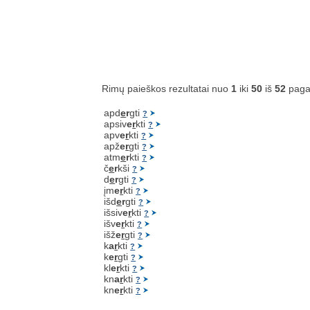
Rimų paieškos rezultatai nuo
1
iki
50
iš
52
paga
apd
e
r
gti
?
apsiv
e
r
kti
?
apv
e
r
kti
?
apž
e
r
gti
?
atm
e
r
kti
?
č
e
r
kši
?
d
e
r
gti
?
įm
e
r
kti
?
išd
e
r
gti
?
išsiv
e
r
kti
?
išv
e
r
kti
?
išž
e
r
gti
?
k
a
r
kti
?
k
e
r
gti
?
kl
e
r
kti
?
kn
a
r
kti
?
kn
e
r
kti
?