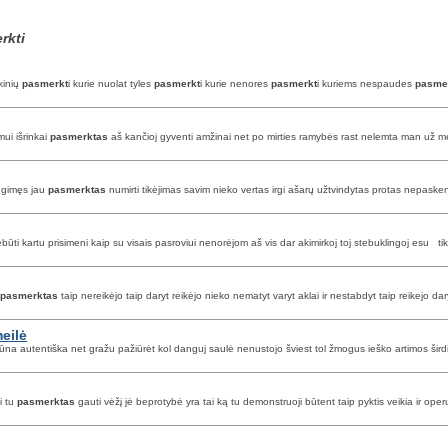
rkti
kinių
pasmerkt
i kurie nuolat tyles
pasmerkt
i kurie nenores
pasmerkt
i kuriems nespaudes
pasme
mui išrinkai
pasmerktas
aš kančioj gyventi amžinai net po mirties ramybės rast nelemta man už mei
s gimęs jau
pasmerktas
numirti tikėjimas savim nieko vertas irgi ašarų užtvindytas protas nepasken
ti kartu prisimeni kaip su visais pasroviui nenorėjom aš vis dar akimirkoj toj stebuklingoj esu ti
u
pasmerktas
taip nereikėjo taip daryt reikėjo nieko nematyt varyt aklai ir nestabdyt taip reikejo d
eilė
na autentiška net gražu pažiūrėt kol danguj saulė nenustojo šviest tol žmogus ieško artimos šird
i tu
pasmerktas
gauti vėžį jė beprotybė yra tai ką tu demonstruoji būtent taip pyktis veikia ir ope