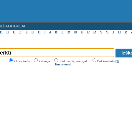
DŽIAI ATBULAI
B
C
D
E
F
G
H
I
J
K
L
M
N
O
P
R
S
Š
T
U
V
Pilnas žodis
Pabaiga
Kiek raidžių nuo galo
Bet kuri dalis
[?]
Nustatymai