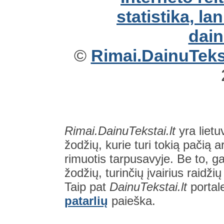
©
Rimai.DainuTekst
Rimai.DainuTekstai.lt
yra lietu
žodžių, kurie turi tokią pačią a
rimuotis tarpusavyje. Be to, gal
žodžių, turinčių įvairius raidži
Taip pat
DainuTekstai.lt
portal
patarlių
paieška.