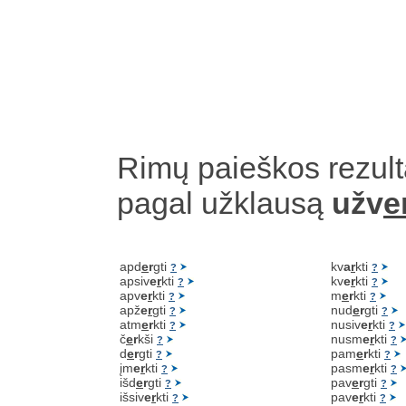
Rimų paieškos rezult
pagal užklausą
užv
e
apd
e
r
gti
kv
a
r
kti
?
?
apsiv
e
r
kti
kv
e
r
kti
?
?
apv
e
r
kti
m
e
r
kti
?
?
apž
e
r
gti
nud
e
r
gti
?
?
atm
e
r
kti
nusiv
e
r
kti
?
?
č
e
r
kši
nusm
e
r
kti
?
?
d
e
r
gti
pam
e
r
kti
?
?
įm
e
r
kti
pasm
e
r
kti
?
?
išd
e
r
gti
pav
e
r
gti
?
?
išsiv
e
r
kti
pav
e
r
kti
?
?