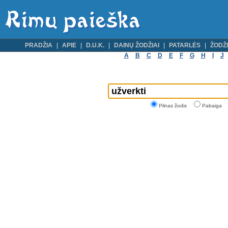
PRADŽIA
APIE
D.U.K.
DAINŲ ŽODŽIAI
PATARLĖS
ŽODŽI
A
B
C
D
E
F
G
H
I
J
Pilnas žodis
Pabaiga