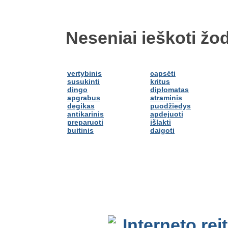
Neseniai ieškoti žod
vertybinis
capsėti
susukinti
kritus
dingo
diplomatas
apgrabus
atraminis
degikas
puodžiedys
antikarinis
apdejuoti
preparuoti
išlakti
buitinis
daigoti