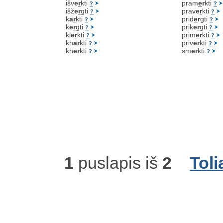
išv
e
r
kti
pram
e
r
kti
?
?
išž
e
r
gti
prav
e
r
kti
?
?
k
a
r
kti
prid
e
r
gti
?
?
k
e
r
gti
prik
e
r
gti
?
?
kl
e
r
kti
prim
e
r
kti
?
?
kn
a
r
kti
priv
e
r
kti
?
?
kn
e
r
kti
sm
e
r
kti
?
?
1
puslapis iš
2
Toli