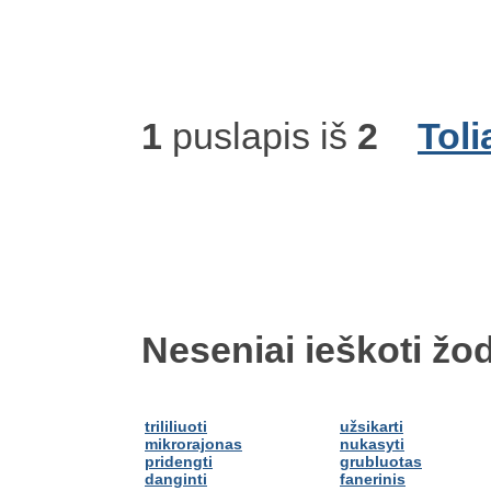
1
puslapis iš
2
Toli
Neseniai ieškoti žod
trililiuoti
užsikarti
mikrorajonas
nukasyti
pridengti
grubluotas
danginti
fanerinis