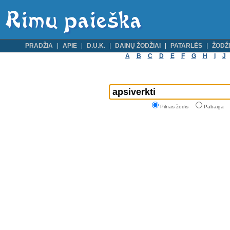
PRADŽIA
APIE
D.U.K.
DAINŲ ŽODŽIAI
PATARLĖS
ŽODŽI
A
B
C
D
E
F
G
H
I
J
Pilnas žodis
Pabaiga