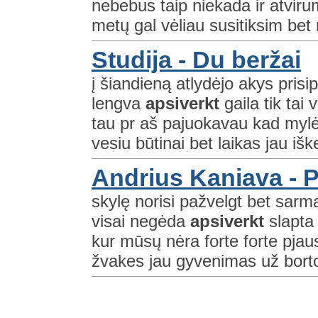
nebebus taip niekada ir atviru
metų gal vėliau susitiksim bet 
Studija - Du beržai
į šiandieną atlydėjo akys pris
lengva
apsiverkt
gaila tik tai
tau pr aš pajuokavau kad myl
vesiu būtinai bet laikas jau iške
Andrius Kaniava - Pi
skylę norisi pažvelgt bet sarm
visai negėda
apsiverkt
slapta 
kur mūsų nėra forte forte pjau
žvakes jau gyvenimas už borto t