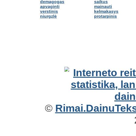
demagogas
saikus
apvaginti
mainauti
verstinis
kelmakasys
niurgzlė
protarpinis
©
Rimai.DainuTekst