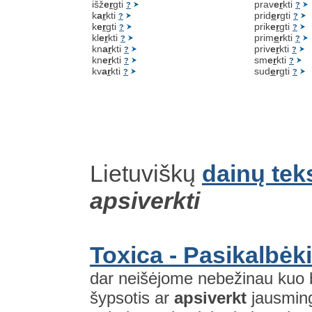
išž
e
r
gti
prav
e
r
kti
?
?
k
a
r
kti
prid
e
r
gti
?
?
k
e
r
gti
prik
e
r
gti
?
?
kl
e
r
kti
prim
e
r
kti
?
?
kn
a
r
kti
priv
e
r
kti
?
?
kn
e
r
kti
sm
e
r
kti
?
?
kv
a
r
kti
sud
e
r
gti
?
?
Lietuviškų
dainų tek
apsiverkti
Toxica - Pasikalbėki
dar neišėjome nebežinau kuo būt
šypsotis ar
apsiverkt
jausming