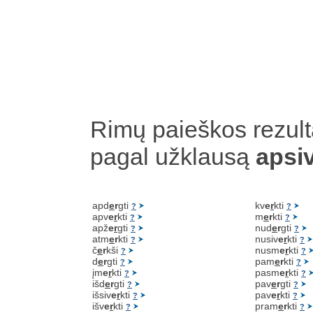
Rimų paieškos rezult
pagal užklausą
apsi
apd
e
r
gti
kv
e
r
kti
?
?
apv
e
r
kti
m
e
r
kti
?
?
apž
e
r
gti
nud
e
r
gti
?
?
atm
e
r
kti
nusiv
e
r
kti
?
?
č
e
r
kši
nusm
e
r
kti
?
?
d
e
r
gti
pam
e
r
kti
?
?
įm
e
r
kti
pasm
e
r
kti
?
?
išd
e
r
gti
pav
e
r
gti
?
?
išsiv
e
r
kti
pav
e
r
kti
?
?
išv
e
r
kti
pram
e
r
kti
?
?