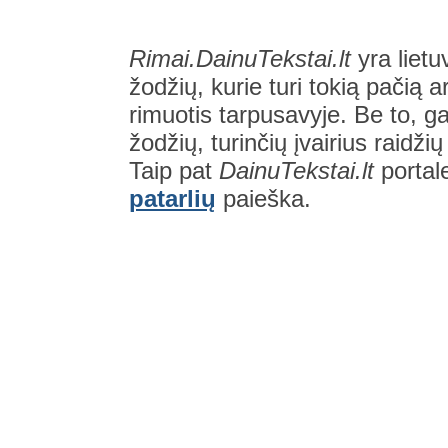
Rimai.DainuTekstai.lt
yra lietu
žodžių, kurie turi tokią pačią a
rimuotis tarpusavyje. Be to, gal
žodžių, turinčių įvairius raidži
Taip pat
DainuTekstai.lt
portal
patarlių
paieška.