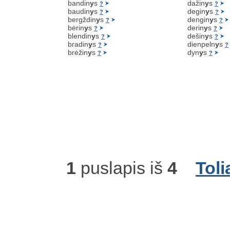
bandin
y
s
dažin
y
s
?
?
baudin
y
s
degin
y
s
?
?
bergždin
y
s
dengin
y
s
?
?
bėrin
y
s
derin
y
s
?
?
blendin
y
s
dešin
y
s
?
?
bradin
y
s
dienpeln
y
s
?
?
brėžin
y
s
dyn
y
s
?
?
1
puslapis iš
4
Toli