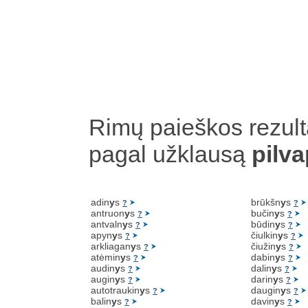
Rimų paieškos rezult
pagal užklausą
pilv
adin
y
s
brūkšn
y
s
?
?
antruon
y
s
bučin
y
s
?
?
antvaln
y
s
būdin
y
s
?
?
apyn
y
s
čiulkin
y
s
?
?
arkliagan
y
s
čiužin
y
s
?
?
atėmin
y
s
dabin
y
s
?
?
audin
y
s
dalin
y
s
?
?
augin
y
s
darin
y
s
?
?
autotraukin
y
s
daugin
y
s
?
?
balin
y
s
davin
y
s
?
?