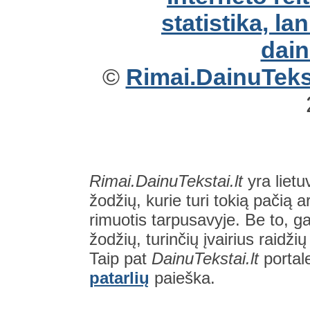
©
Rimai.DainuTekst
Rimai.DainuTekstai.lt
yra lietu
žodžių, kurie turi tokią pačią a
rimuotis tarpusavyje. Be to, gal
žodžių, turinčių įvairius raidži
Taip pat
DainuTekstai.lt
portal
patarlių
paieška.