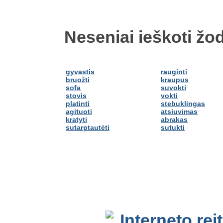
Neseniai ieškoti žod
gyvastis
rauginti
bruožti
kraupus
sofa
suvokti
stovis
vokti
platinti
stebuklingas
agituoti
atsiuvimas
kratyti
abrakas
sutarptautėti
sutukti