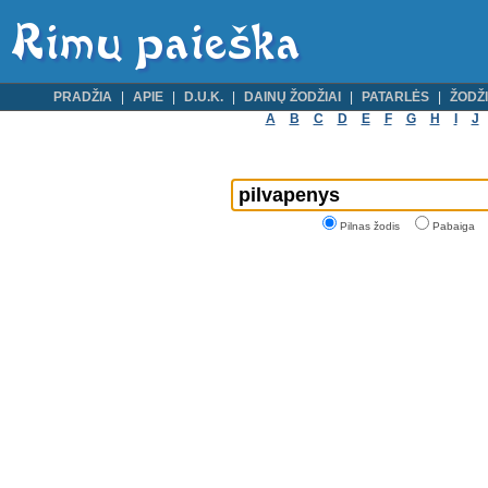
PRADŽIA
APIE
D.U.K.
DAINŲ ŽODŽIAI
PATARLĖS
ŽODŽI
A
B
C
D
E
F
G
H
I
J
Pilnas žodis
Pabaiga