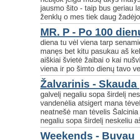
jausmo šito - taip bus geriau l
ženklų o mes tiek daug žadėjom 
MR. P - Po 100 dien
diena tu vėl viena tarp senamie
manęs bet kitu pasukau aš keliu
aiškiai švietė žaibai o kai nuš
viena ir po šimto dienų tavo v
Žalvarinis - Skauda 
galvelį negaliu sopa širdelį ne
vandenėlia atsigert mana tėvel
neatnešė man tėvelis Šalcinia 
negaliu sopa širdelį neskeliu a
Weekends - Buvau