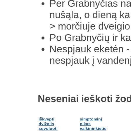
Per Grabnyčias nak
nušąla, o dieną kar
> morčiuje dveigio
Po Grabnyčių ir ka
Nespjauk eketėn - p
nespjauk į vanden
Neseniai ieškoti žod
iškvėpti
simptominį
dvižolis
pikas
suvoluoti
valkininkietis