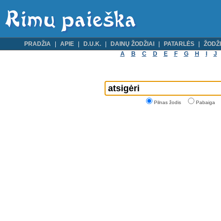
PRADŽIA
APIE
D.U.K.
DAINŲ ŽODŽIAI
PATARLĖS
ŽODŽI
A
B
C
D
E
F
G
H
I
J
Pilnas žodis
Pabaiga