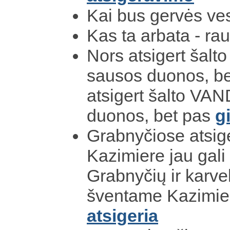
Kai bus gervės ves
Kas ta arbata - ra
Nors atsigert šalt
sausos duonos, be
atsigert šalto VA
duonos, bet pas
g
Grabnyčiose atsige
Kazimiere jau gali a
Grabnyčių ir karve
šventame Kazimier
atsigeria