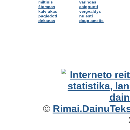
miltinis
varingas
štampas
asignuoti
kalviukas
vergvaldys
pagiedoti
nulesti
dekanas
daugiametis
©
Rimai.DainuTekst