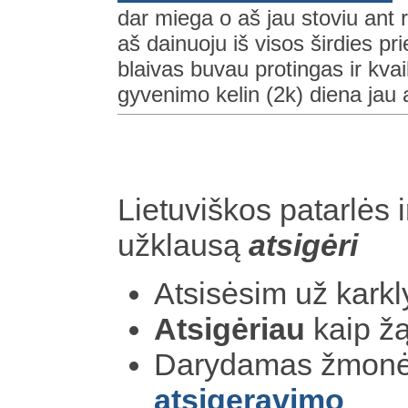
dar miega o aš jau stoviu ant 
aš dainuoju iš visos širdies pr
blaivas buvau protingas ir kva
gyvenimo kelin (2k) diena jau a
Lietuviškos patarlės i
užklausą
atsigėri
Atsisėsim už karkl
Atsigėriau
kaip ž
Darydamas žmonėm
atsigeravimo