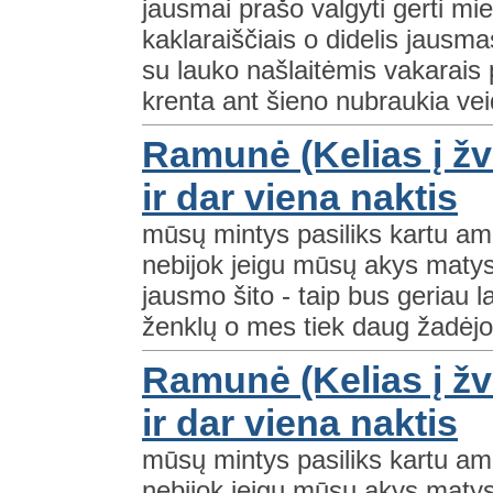
jausmai prašo valgyti gerti mie
kaklaraiščiais o didelis jausm
su lauko našlaitėmis vakarais 
krenta ant šieno nubraukia veid
Ramunė (Kelias į žv
ir dar viena naktis
mūsų mintys pasiliks kartu amž
nebijok jeigu mūsų akys matys
jausmo šito - taip bus geriau l
ženklų o mes tiek daug žadėjom 
Ramunė (Kelias į žv
ir dar viena naktis
mūsų mintys pasiliks kartu amž
nebijok jeigu mūsų akys matys