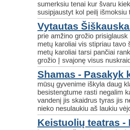
sumerksiu tenai kur švaru kiek
susipjaustyt kol peilį išmoksiu t
Vytautas Šiškauskas
prie amžino grožio prisiglausk
metų karoliai vis stipriau tavo
metų karoliai tarsi pančiai ran
grožio Į svajonę visus nuskraid
Shamas - Pasakyk 
mūsų gyvenime iškyla daug kl
besistengtume rasti negalim ka
vandenį jis skaidrus tyras jis n
nieko nesulaukiu aš laukiu vėjo
Keistuolių teatras -