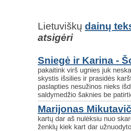
Lietuviškų
dainų tek
atsigėri
Sniegė ir Karina - 
pakaitink virš ugnies juk neskau
skystis išsilies ir prasidės kar
paslapties nesužinos nieks išd
saldymedžio šaknies be patirti
Marijonas Mikutavič
kartų dar aš nulėksiu nuo skard
ženklų kiek kart dar užnuodyto