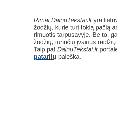
Rimai.DainuTekstai.lt
yra lietu
žodžių, kurie turi tokią pačią a
rimuotis tarpusavyje. Be to, gal
žodžių, turinčių įvairius raidži
Taip pat
DainuTekstai.lt
portal
patarlių
paieška.