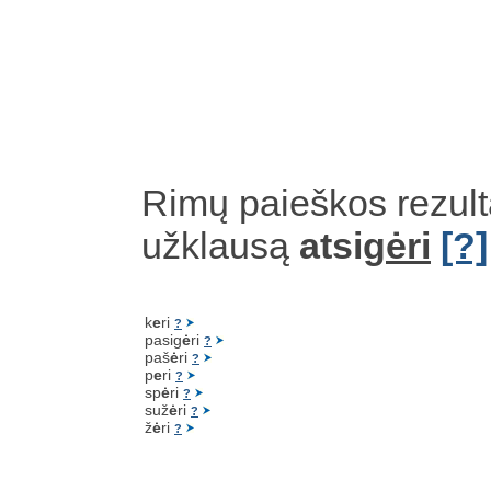
Rimų paieškos rezult
užklausą
atsig
ėri
[?]
k
e
ri
?
pasig
ė
ri
?
paš
ė
ri
?
p
e
ri
?
sp
ė
ri
?
suž
ė
ri
?
ž
ė
ri
?