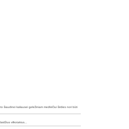
to šiaudinei kaliausei geležiniam medkirčiui širdies nori būti
aidžius vilkotakius...