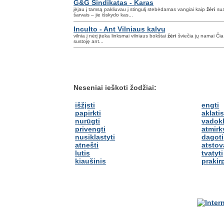
G&G Sindikatas - Karas
įėjau į tamsą pakliuvau į stingulį stebėdamas vangiai kaip
žėri
sua
šarvais – jie išskydo kas...
Inculto - Ant Vilniaus kalvų
vilnia į nėrį įteka linksmai vilniaus bokštai
žėri
šviečia jų namai Čia
sustoję ant...
Neseniai ieškoti žodžiai:
išžįsti
engti
papirkti
aklati
nurūgti
vadokl
privengti
atmirk
nusiklastyti
dagoti
atnešti
atstov
lutis
tvatyti
kiaušinis
prakirp