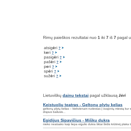
Rimų paieškos rezultatai nuo
1
iki
7
iš
7
pagal 
atsig
ė
ri
?
k
e
ri
?
pasig
ė
ri
?
paš
ė
ri
?
p
e
ri
?
sp
ė
ri
?
suž
ė
ri
?
Lietuviškų
dainų tekstai
pagal užklausą
žėri
Keistuolių teatras - Geltonų plytų kelias
geltonų plytų kelias – kiekvienam nutiestas Į svajonių miestą ku
drąsus bailusis...
Egidijus Sipavičius - Miškų dukra
nieko neatsako kaip liepa eigulio dukra tiktai širdis krūtinėj plaka 