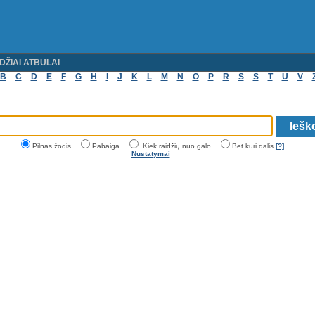
DŽIAI ATBULAI
B
C
D
E
F
G
H
I
J
K
L
M
N
O
P
R
S
Š
T
U
V
Pilnas žodis
Pabaiga
Kiek raidžių nuo galo
Bet kuri dalis
[?]
Nustatymai