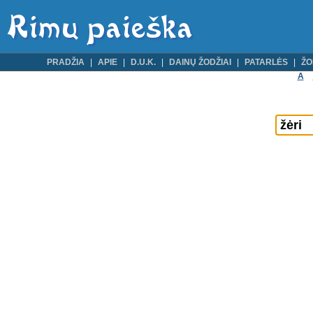
PRADŽIA
APIE
D.U.K.
DAINŲ ŽODŽIAI
PATARLĖS
ŽO
A