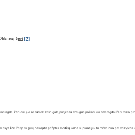
užklausą
ž
ėri
[?]
r smaragdai
žėri
eiki juo nesustoki kelio galą priėjęs tu draugus pažinsi kur smaragdai
žėri
reikia pro
tik akys
žėri
žarija tu girių paslaptis pažįsti ir medžių kalbą supranti juk tu miške nuo pat vaikystės kl