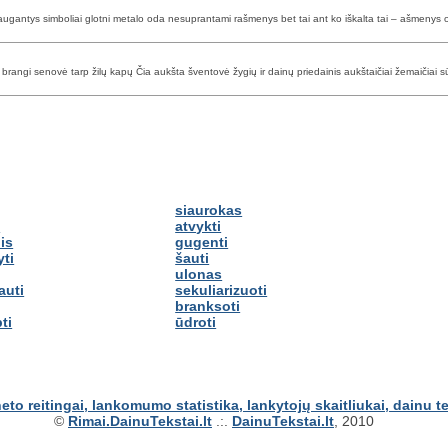
ugantys simboliai glotni metalo oda nesuprantami rašmenys bet tai ant ko iškalta tai – ašmenys
 brangi senovė tarp žilų kapų Čia aukšta šventovė žygių ir dainų priedainis aukštaičiai žemaičiai sū
siaurokas
s
atvykti
is
gugenti
yti
šauti
ulonas
auti
sekuliarizuoti
branksoti
ti
ūdroti
©
Rimai.DainuTekstai.lt
.:.
DainuTekstai.lt
, 2010