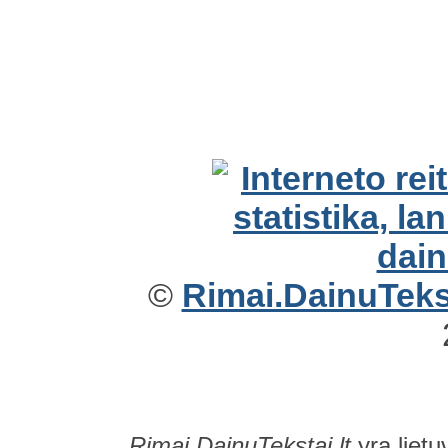
©
Rimai.DainuTekst
Rimai.DainuTekstai.lt
yra lietu