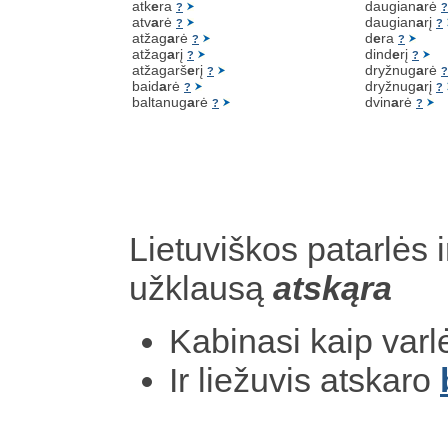
atk
e
ra
daugian
a
rė
?
?
atv
a
rė
daugian
a
rį
?
?
atžag
a
rė
d
e
ra
?
?
atžag
a
rį
dind
e
rį
?
?
atžagarš
e
rį
dryžnug
a
rė
?
?
baid
a
rė
dryžnug
a
rį
?
?
baltanug
a
rė
dvin
a
rė
?
?
Lietuviškos patarlės i
užklausą
atskąra
Kabinasi kaip varl
Ir liežuvis atskaro