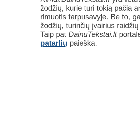
žodžių, kurie turi tokią pačią a
rimuotis tarpusavyje. Be to, gal
žodžių, turinčių įvairius raidži
Taip pat
DainuTekstai.lt
portal
patarlių
paieška.