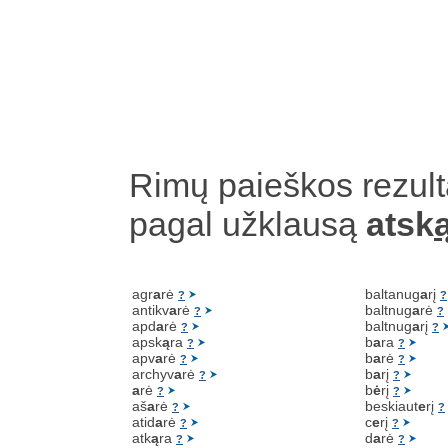
Rimų paieškos rezult
pagal užklausą
atsk
agr
a
rė
baltanug
a
rį
?
?
antikv
a
rė
baltnug
a
rė
?
?
apd
a
rė
baltnug
a
rį
?
?
apsk
ą
ra
b
a
ra
?
?
apv
a
rė
b
a
rė
?
?
archyv
a
rė
b
a
rį
?
?
a
rė
b
ė
rį
?
?
aš
a
rė
beskiaut
e
rį
?
?
atid
a
rė
c
e
rį
?
?
atk
ą
ra
d
a
rė
?
?