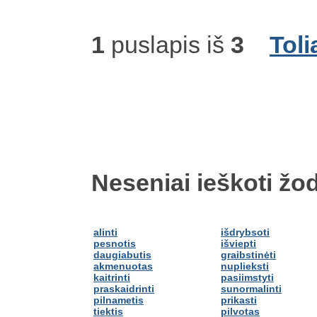
1
puslapis iš
3
Toli
Neseniai ieškoti žod
alinti
išdrybsoti
pesnotis
išviepti
daugiabutis
graibstinėti
akmenuotas
nuplieksti
kaitrinti
pasiimstyti
praskaidrinti
sunormalinti
pilnametis
prikasti
tiektis
pilvotas