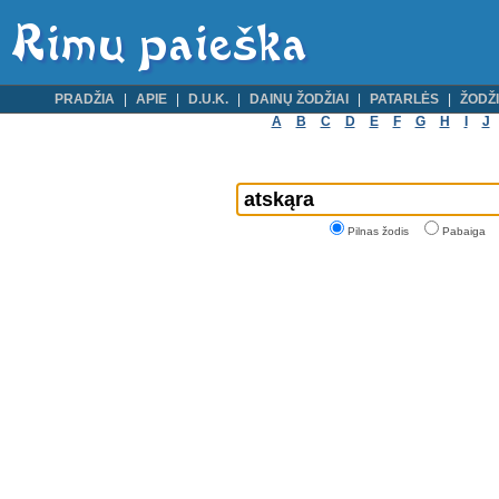
PRADŽIA
APIE
D.U.K.
DAINŲ ŽODŽIAI
PATARLĖS
ŽODŽI
A
B
C
D
E
F
G
H
I
J
Pilnas žodis
Pabaiga