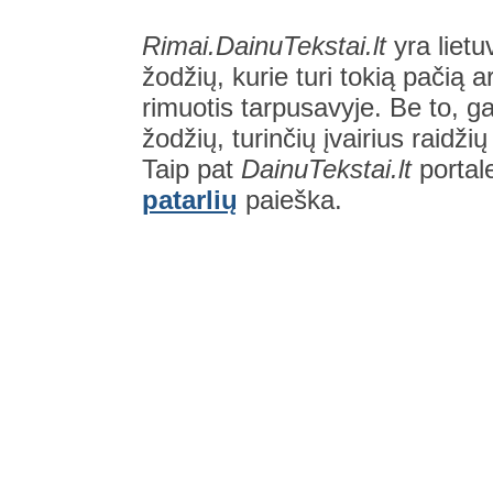
Rimai.DainuTekstai.lt
yra lietu
žodžių, kurie turi tokią pačią a
rimuotis tarpusavyje. Be to, gal
žodžių, turinčių įvairius raidži
Taip pat
DainuTekstai.lt
portal
patarlių
paieška.