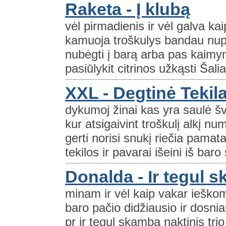
Raketa - Į klubą
vėl pirmadienis ir vėl galva kaip
kamuoja troškulys bandau nup
nubėgti į barą arba pas kaimyną
pasiūlykit citrinos užkąsti Šali
XXL - Degtinė Tekil
dykumoj žinai kas yra saulė švi
kur atsigaivint troškulį alkį 
gerti norisi snukį riečia pamat
tekilos ir pavarai išeini iš baro 
Donalda - Ir tegul 
minam ir vėl kaip vakar ieškom
baro pačio didžiausio ir dosnia
pr ir tegul skamba naktinis tri