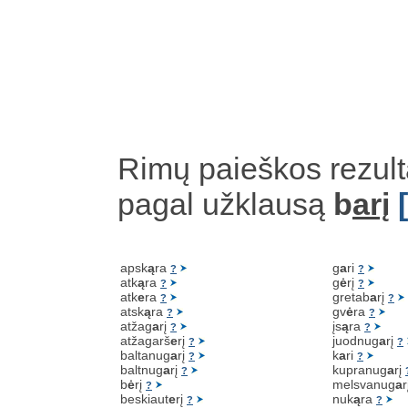
Rimų paieškos rezult
pagal užklausą
b
arį
apsk
ą
ra
g
a
ri
?
?
atk
ą
ra
g
ė
rį
?
?
atk
e
ra
gretab
a
rį
?
?
atsk
ą
ra
gv
ė
ra
?
?
atžag
a
rį
įs
ą
ra
?
?
atžagarš
e
rį
juodnug
a
rį
?
?
baltanug
a
rį
k
a
ri
?
?
baltnug
a
rį
kupranug
a
rį
?
b
ė
rį
melsvanug
a
r
?
beskiaut
e
rį
nuk
ą
ra
?
?