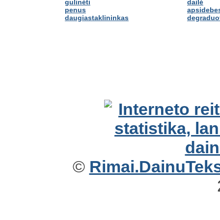
gulinėti
dailė
penus
apsidebes
daugiastaklininkas
degraduo
©
Rimai.DainuTekst