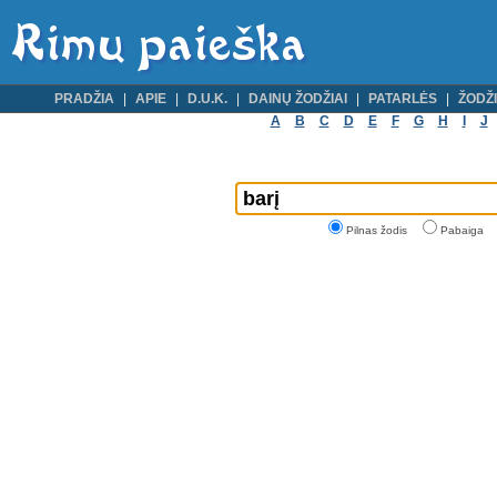
PRADŽIA
APIE
D.U.K.
DAINŲ ŽODŽIAI
PATARLĖS
ŽODŽI
A
B
C
D
E
F
G
H
I
J
Pilnas žodis
Pabaiga