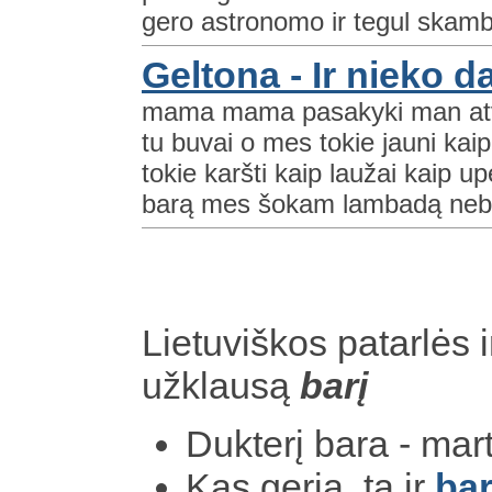
gero astronomo ir tegul skamb
Geltona - Ir nieko 
mama mama pasakyki man at
tu buvai o mes tokie jauni kaip
tokie karšti kaip laužai kaip 
barą mes šokam lambadą neb
Lietuviškos patarlės i
užklausą
barį
Dukterį bara - mart
Kas geria, tą ir
ba