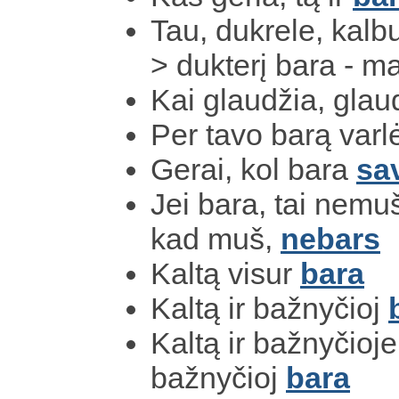
Tau, dukrele, kalbu
> dukterį bara - ma
Kai glaudžia, glau
Per tavo barą var
Gerai, kol bara
sa
Jei bara, tai nemu
kad muš,
nebars
Kaltą visur
bara
Kaltą ir bažnyčioj
Kaltą ir bažnyčioje
bažnyčioj
bara