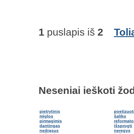
1
puslapis iš
2
Toli
Neseniai ieškoti žod
pietrytinis
poetizuot
miglos
šaliko
pirmagimis
reformato
dantingas
išsprogti
nedrąsus
neregys