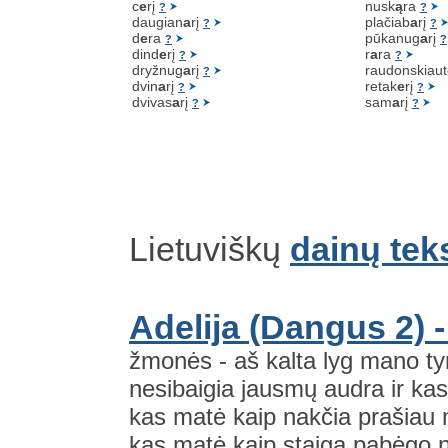
c
e
rį
nusk
ą
ra
?
?
daugian
a
rį
plačiab
a
rį
?
?
d
e
ra
pūkanug
a
rį
?
?
dind
e
rį
r
a
ra
?
?
dryžnug
a
rį
raudonskiaut
?
dvin
a
rį
retak
e
rį
?
?
dvivas
a
rį
sam
a
rį
?
?
Lietuviškų
dainų tek
Adelija (Dangus 2) 
žmonės - aš kalta lyg mano ty
nesibaigia jausmų audra ir kas
kas matė kaip nakčia prašiau 
kas matė kaip staiga pabėgo 