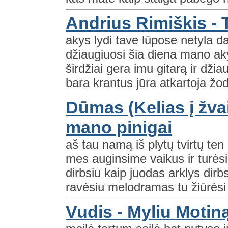
Andrius Rimiškis - T
akys lydi tave lūpose netyla dai
džiaugiuosi šia diena mano aky
širdžiai gera imu gitarą ir dži
bara krantus jūra atkartoja žod
Dūmas (Kelias į žva
mano pinigai
aš tau namą iš plytų tvirtų ten
mes auginsime vaikus ir turėsi
dirbsiu kaip juodas arklys dirb
ravėsiu melodramas tu žiūrėsi k
Vudis - Myliu Motin