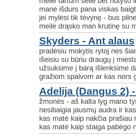
meilė tartum seilė bet nutyso
mane išdurs pana viskas baig
jei mylėsi tik tėvynę - bus pil
meilė drąsko man krutinę su m
Skyders - Ant alaus
pradėsiu mokytis rytoj nes šia
išeisiu su būriu draugų į miest
užsuksime į barą išlenksime d
gražiom spalvom ar kas nors g
Adelija (Dangus 2) 
žmonės - aš kalta lyg mano ty
nesibaigia jausmų audra ir kas
kas matė kaip nakčia prašiau 
kas matė kaip staiga pabėgo 