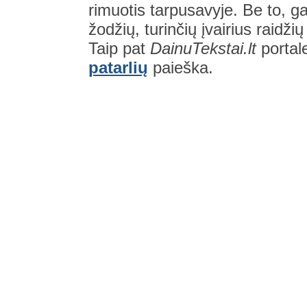
rimuotis tarpusavyje. Be to, gal
žodžių, turinčių įvairius raidži
Taip pat
DainuTekstai.lt
portal
patarlių
paieška.