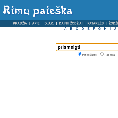
PRADŽIA
APIE
D.U.K.
DAINŲ ŽODŽIAI
PATARLĖS
ŽODŽI
A
B
C
D
E
F
G
H
I
J
Pilnas žodis
Pabaiga