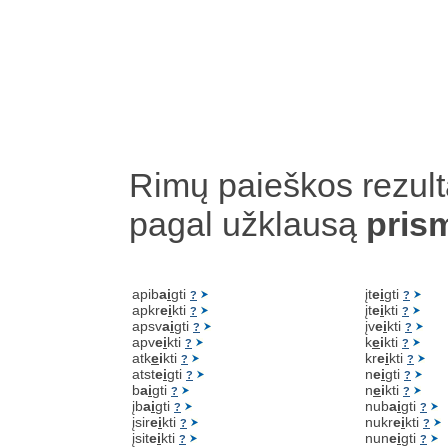
Rimų paieškos rezult
pagal užklausą
pris
apib
a
i
gti
įt
e
i
gti
?
?
apkr
e
i
kti
įt
e
i
kti
?
?
apsv
a
i
gti
įv
e
i
kti
?
?
apv
e
i
kti
k
e
i
kti
?
?
atk
e
i
kti
kr
e
i
kti
?
?
atst
e
i
gti
n
e
i
gti
?
?
b
a
i
gti
n
e
i
kti
?
?
įb
a
i
gti
nub
a
i
gti
?
?
įsir
e
i
kti
nukr
e
i
kti
?
?
įsit
e
i
kti
nun
e
i
gti
?
?