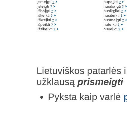
įsm
e
i
gti
nup
e
i
kti
?
?
įst
e
i
gti
nusib
a
i
gti
?
?
išb
a
i
gti
nusik
e
i
kti
?
?
išk
e
i
kti
nusit
e
i
kti
?
?
iškr
e
i
kti
nusm
e
i
gti
?
?
išp
e
i
kti
nut
e
i
kti
?
?
išsik
e
i
kti
nuv
e
i
kti
?
?
Lietuviškos patarlės i
užklausą
prismeigti
Pyksta kaip varlė