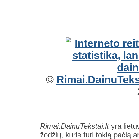
©
Rimai.DainuTekst
Rimai.DainuTekstai.lt
yra lietu
žodžių, kurie turi tokią pačią a