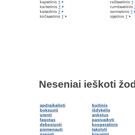
kap
o
tinis
rašt
uo
tinis
?
?
kart
o
tinis
rumb
uo
tinis
?
kat
o
dinis
semi
o
tinis
?
?
kirči
uo
tinis
sij
o
tinis
?
?
Neseniai ieškoti žod
apdraikalioti
buitinis
boksuoti
išdykėlis
urenti
ankstus
fagotas
pasivaikyti
debesiuoti
kooperatinis
piemenauti
lakstyti
papigti
bjaurinti