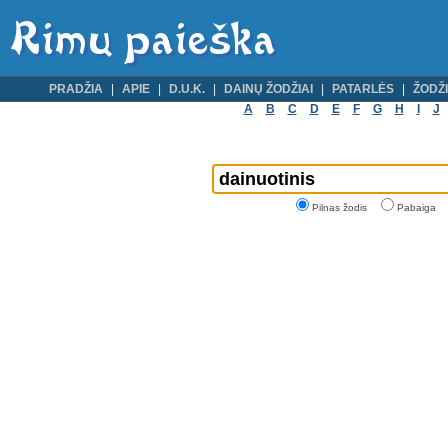
PRADŽIA
APIE
D.U.K.
DAINŲ ŽODŽIAI
PATARLĖS
ŽODŽI
A
B
C
D
E
F
G
H
I
J
Pilnas žodis
Pabaiga