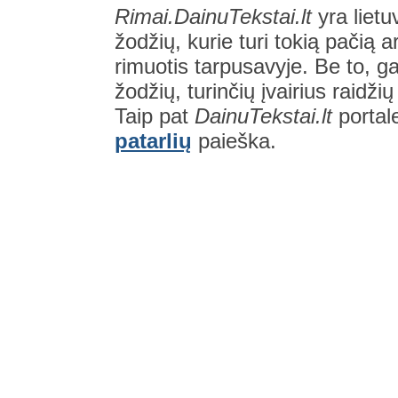
Rimai.DainuTekstai.lt
yra lietu
žodžių, kurie turi tokią pačią a
rimuotis tarpusavyje. Be to, gal
žodžių, turinčių įvairius raidži
Taip pat
DainuTekstai.lt
portal
patarlių
paieška.