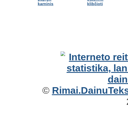
karninis
klibčioti
©
Rimai.DainuTekst