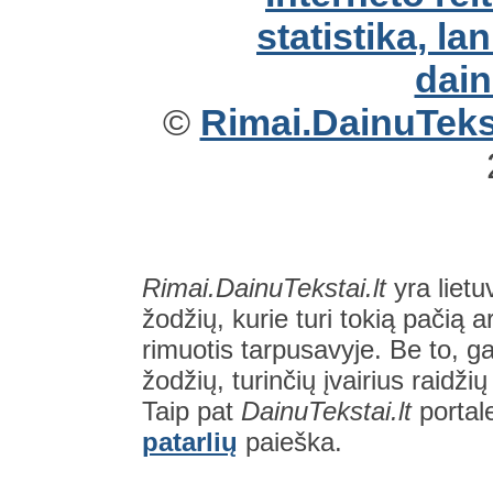
©
Rimai.DainuTekst
Rimai.DainuTekstai.lt
yra lietu
žodžių, kurie turi tokią pačią a
rimuotis tarpusavyje. Be to, gal
žodžių, turinčių įvairius raidži
Taip pat
DainuTekstai.lt
portal
patarlių
paieška.