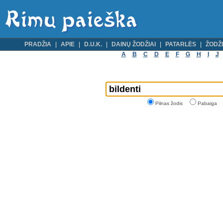
PRADŽIA
APIE
D.U.K.
DAINŲ ŽODŽIAI
PATARLĖS
ŽODŽI
A
B
C
D
E
F
G
H
I
J
Pilnas žodis
Pabaiga