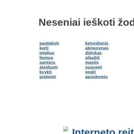
Neseniai ieškoti žod
pardalioti
keturdienis
kerti
akmenynas
miglius
didokas
liemuo
glaubti
santūru
mastis
atsiduoti
sugverti
kvykti
engti
praleisti
apsukomis