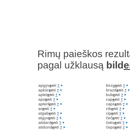
Rimų paieškos rezult
pagal užklausą
bild
e
apgyv
e
n
ti
birzg
e
n
ti
?
?
apkūr
e
n
ti
brazd
e
n
ti
?
?
aplet
e
n
ti
bub
e
n
ti
?
?
aps
e
n
ti
cap
e
n
ti
?
?
apterl
e
n
ti
caps
e
n
ti
?
?
ar
e
n
ti
cib
e
n
ti
?
?
atgab
e
n
ti
cip
e
n
ti
?
?
atgyv
e
n
ti
čeč
e
n
ti
?
?
atidard
e
n
ti
čeks
e
n
ti
?
?
atidund
e
n
ti
čeps
e
n
ti
?
?