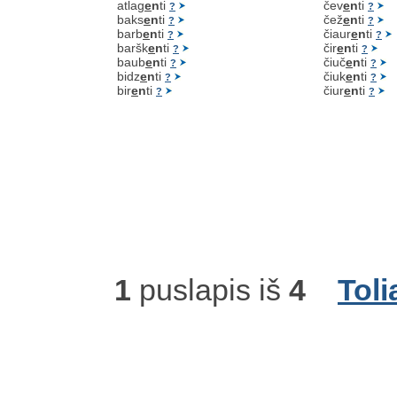
atlag
e
n
ti
čev
e
n
ti
?
?
baks
e
n
ti
čež
e
n
ti
?
?
barb
e
n
ti
čiaur
e
n
ti
?
?
baršk
e
n
ti
čir
e
n
ti
?
?
baub
e
n
ti
čiuč
e
n
ti
?
?
bidz
e
n
ti
čiuk
e
n
ti
?
?
bir
e
n
ti
čiur
e
n
ti
?
?
1
puslapis iš
4
Toli