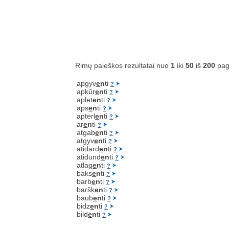
Rimų paieškos rezultatai nuo
1
iki
50
iš
200
pag
apgyv
e
n
ti
?
apkūr
e
n
ti
?
aplet
e
n
ti
?
aps
e
n
ti
?
apterl
e
n
ti
?
ar
e
n
ti
?
atgab
e
n
ti
?
atgyv
e
n
ti
?
atidard
e
n
ti
?
atidund
e
n
ti
?
atlag
e
n
ti
?
baks
e
n
ti
?
barb
e
n
ti
?
baršk
e
n
ti
?
baub
e
n
ti
?
bidz
e
n
ti
?
bild
e
n
ti
?