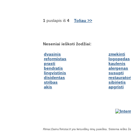
1
puslapis iš
4
Toliau >>
Neseniai ieškoti žodžiai:
dvasinis
zmekinti
reformistas
logopedas
prasti
kaulenis
bendratis
alergenas
lingvistinis
susupti
disidentas
restaurator
stribas
sibirietis
akis
apgristi
Rimai.DainuTekstai.lt
yra lietuviškų rimų paieška. Sistema ieško žodž