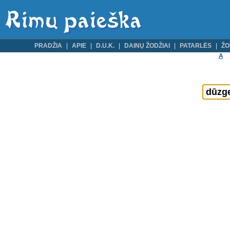
PRADŽIA
APIE
D.U.K.
DAINŲ ŽODŽIAI
PATARLĖS
ŽO
A