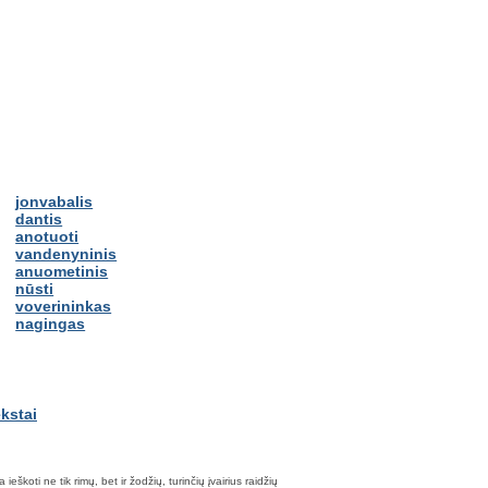
jonvabalis
dantis
anotuoti
vandenyninis
anuometinis
nūsti
voverininkas
nagingas
škoti ne tik rimų, bet ir žodžių, turinčių įvairius raidžių