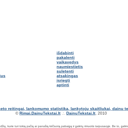
išdabinti
pakalenti
vaikavedys
naumiestietis
suletenti
ius
atsakingas
įsriegti
aptinti
©
Rimai.DainuTekstai.lt
.:.
DainuTekstai.lt
, 2010
ių, kurie turi tokią pačią ar panašią kirčiuotą pabaigą ir galėtų rimuotis tarpusavyje. Be to, galima ie