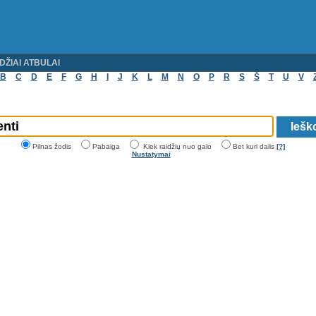
DŽIAI ATBULAI
B
C
D
E
F
G
H
I
J
K
L
M
N
O
P
R
S
Š
T
U
V
Pilnas žodis
Pabaiga
Kiek raidžių nuo galo
Bet kuri dalis
[?]
Nustatymai