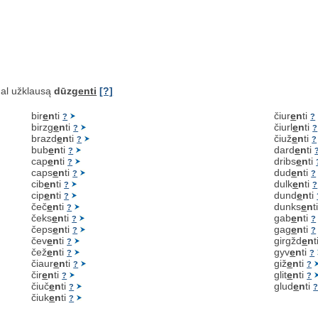
al užklausą
dūzg
enti
[?]
bir
e
n
ti
čiur
e
n
ti
?
?
birzg
e
n
ti
čiurl
e
n
ti
?
?
brazd
e
n
ti
čiuž
e
n
ti
?
?
bub
e
n
ti
dard
e
n
ti
?
cap
e
n
ti
dribs
e
n
ti
?
caps
e
n
ti
dud
e
n
ti
?
?
cib
e
n
ti
dulk
e
n
ti
?
?
cip
e
n
ti
dund
e
n
ti
?
čeč
e
n
ti
dunks
e
n
t
?
čeks
e
n
ti
gab
e
n
ti
?
?
čeps
e
n
ti
gag
e
n
ti
?
?
čev
e
n
ti
girgžd
e
n
t
?
čež
e
n
ti
gyv
e
n
ti
?
?
čiaur
e
n
ti
giž
e
n
ti
?
?
čir
e
n
ti
glit
e
n
ti
?
?
čiuč
e
n
ti
glud
e
n
ti
?
čiuk
e
n
ti
?