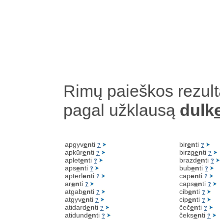
Rimų paieškos rezult
pagal užklausą
dulk
apgyv
e
n
ti
bir
e
n
ti
?
?
apkūr
e
n
ti
birzg
e
n
ti
?
?
aplet
e
n
ti
brazd
e
n
ti
?
?
aps
e
n
ti
bub
e
n
ti
?
?
apterl
e
n
ti
cap
e
n
ti
?
?
ar
e
n
ti
caps
e
n
ti
?
?
atgab
e
n
ti
cib
e
n
ti
?
?
atgyv
e
n
ti
cip
e
n
ti
?
?
atidard
e
n
ti
čeč
e
n
ti
?
?
atidund
e
n
ti
čeks
e
n
ti
?
?