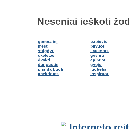
Neseniai ieškoti žod
generalinį
papievis
męsti
pilvuoti
strigdyti
liaukotas
skeletas
gesinti
dvakti
apibristi
dunguotis
gvojo
prisidarbuoti
luobelis
anekdotas
inspiruoti