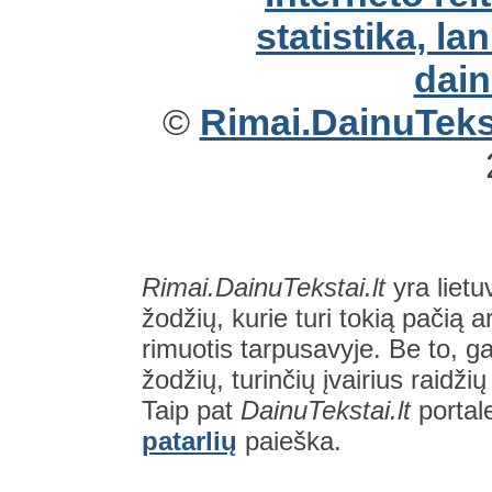
©
Rimai.DainuTekst
Rimai.DainuTekstai.lt
yra lietu
žodžių, kurie turi tokią pačią a
rimuotis tarpusavyje. Be to, gal
žodžių, turinčių įvairius raidži
Taip pat
DainuTekstai.lt
portal
patarlių
paieška.