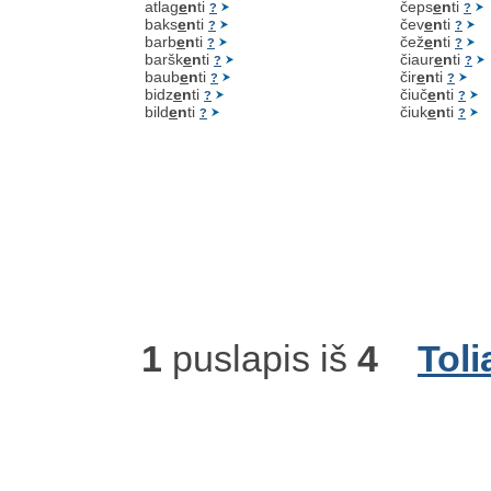
atlag
e
n
ti
čeps
e
n
ti
?
?
baks
e
n
ti
čev
e
n
ti
?
?
barb
e
n
ti
čež
e
n
ti
?
?
baršk
e
n
ti
čiaur
e
n
ti
?
?
baub
e
n
ti
čir
e
n
ti
?
?
bidz
e
n
ti
čiuč
e
n
ti
?
?
bild
e
n
ti
čiuk
e
n
ti
?
?
1
puslapis iš
4
Toli