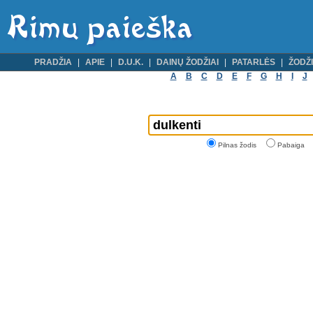
PRADŽIA
APIE
D.U.K.
DAINŲ ŽODŽIAI
PATARLĖS
ŽODŽI
A
B
C
D
E
F
G
H
I
J
Pilnas žodis
Pabaiga