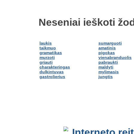
Neseniai ieškoti žod
laukis
sumarguoti
taikmuo
amatinis
gramatikas
pigokas
murzoti
vienabranduolis
griauti
pabraukti
charakteringas
maldyti
dulkintuvas
mylimasis
gastrolierius
jungtis