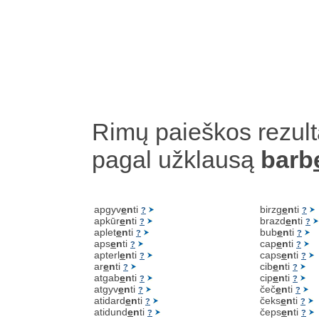
Rimų paieškos rezult
pagal užklausą
barb
apgyv
e
n
ti
birzg
e
n
ti
?
?
apkūr
e
n
ti
brazd
e
n
ti
?
?
aplet
e
n
ti
bub
e
n
ti
?
?
aps
e
n
ti
cap
e
n
ti
?
?
apterl
e
n
ti
caps
e
n
ti
?
?
ar
e
n
ti
cib
e
n
ti
?
?
atgab
e
n
ti
cip
e
n
ti
?
?
atgyv
e
n
ti
čeč
e
n
ti
?
?
atidard
e
n
ti
čeks
e
n
ti
?
?
atidund
e
n
ti
čeps
e
n
ti
?
?