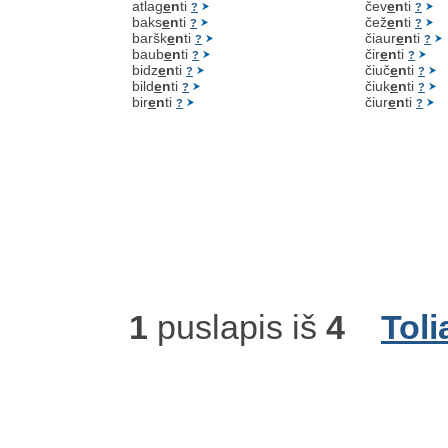
atlag
e
n
ti
čev
e
n
ti
?
?
baks
e
n
ti
čež
e
n
ti
?
?
baršk
e
n
ti
čiaur
e
n
ti
?
?
baub
e
n
ti
čir
e
n
ti
?
?
bidz
e
n
ti
čiuč
e
n
ti
?
?
bild
e
n
ti
čiuk
e
n
ti
?
?
bir
e
n
ti
čiur
e
n
ti
?
?
1
puslapis iš
4
Toli