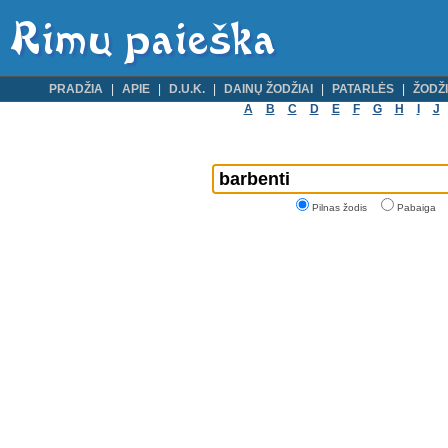
PRADŽIA
APIE
D.U.K.
DAINŲ ŽODŽIAI
PATARLĖS
ŽODŽI
A
B
C
D
E
F
G
H
I
J
Pilnas žodis
Pabaiga