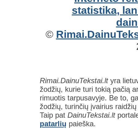
©
Rimai.DainuTekst
Rimai.DainuTekstai.lt
yra lietu
žodžių, kurie turi tokią pačią a
rimuotis tarpusavyje. Be to, gal
žodžių, turinčių įvairius raidži
Taip pat
DainuTekstai.lt
portal
patarlių
paieška.