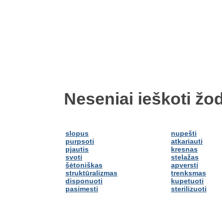
Neseniai ieškoti žod
slopus
nupešti
purpsoti
atkariauti
pjautis
kresnas
svoti
stelažas
šėtoniškas
apversti
struktūralizmas
trenksmas
disponuoti
kupetuoti
pasimesti
sterilizuoti