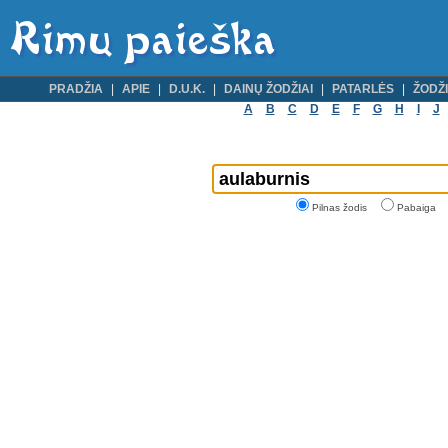
PRADŽIA
APIE
D.U.K.
DAINŲ ŽODŽIAI
PATARLĖS
ŽODŽI
A
B
C
D
E
F
G
H
I
J
Pilnas žodis
Pabaiga