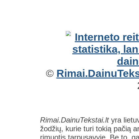
©
Rimai.DainuTekst
Rimai.DainuTekstai.lt
yra lietu
žodžių, kurie turi tokią pačią a
rimuotis tarpusavyje. Be to, gal