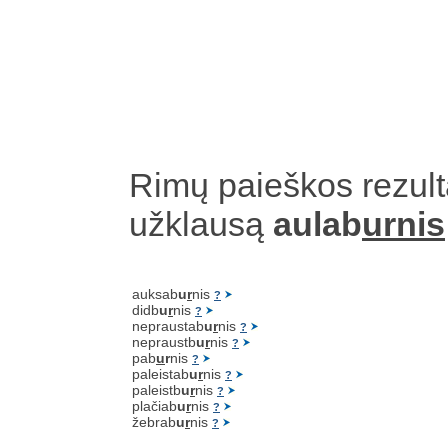
Rimų paieškos rezult
užklausą
aulab
urnis
auksab
u
r
nis
?
didb
u
r
nis
?
nepraustab
u
r
nis
?
nepraustb
u
r
nis
?
pab
u
r
nis
?
paleistab
u
r
nis
?
paleistb
u
r
nis
?
plačiab
u
r
nis
?
žebrab
u
r
nis
?