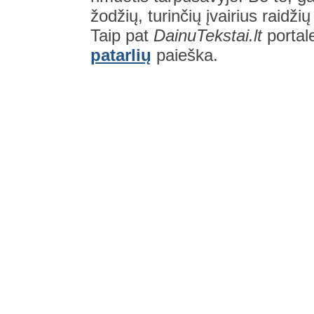
žodžių, turinčių įvairius raidži
Taip pat
DainuTekstai.lt
portal
patarlių
paieška.