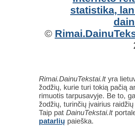
©
Rimai.DainuTekst
Rimai.DainuTekstai.lt
yra lietu
žodžių, kurie turi tokią pačią a
rimuotis tarpusavyje. Be to, gal
žodžių, turinčių įvairius raidži
Taip pat
DainuTekstai.lt
portal
patarlių
paieška.