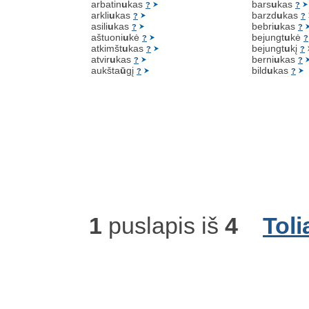
arbatin
u
kas
bars
u
kas
?
?
arkli
u
kas
barzd
u
kas
?
?
asili
u
kas
bebri
u
kas
?
?
aštuoni
u
kė
bejungt
u
kė
?
?
atkimšt
u
kas
bejungt
u
kį
?
?
atvir
u
kas
berni
u
kas
?
?
aukšta
ū
gį
bild
u
kas
?
?
1
puslapis iš
4
Toli