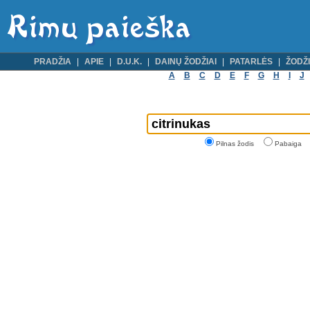
PRADŽIA
APIE
D.U.K.
DAINŲ ŽODŽIAI
PATARLĖS
ŽODŽI
A
B
C
D
E
F
G
H
I
J
Pilnas žodis
Pabaiga