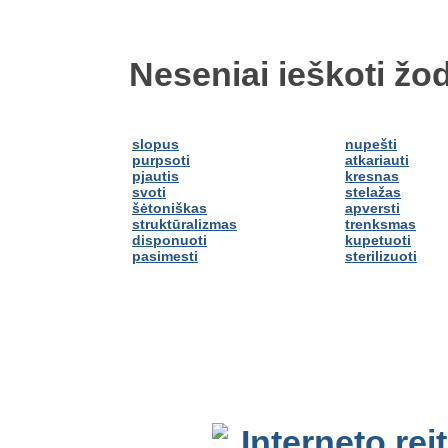
Neseniai ieškoti žod
slopus
nupešti
purpsoti
atkariauti
pjautis
kresnas
svoti
stelažas
šėtoniškas
apversti
struktūralizmas
trenksmas
disponuoti
kupetuoti
pasimesti
sterilizuoti