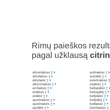
Rimų paieškos rezult
pagal užklausą
citrin
abried
u
kas
aulin
u
kas
?
?
aklut
u
kas
auto
ū
kį
?
?
aklut
u
kė
avietin
u
kas
?
?
alksnin
u
kas
av
u
kas
?
?
anči
u
kas
baltap
ū
kė
?
?
an
ū
kas
baltap
ū
kį
?
?
an
ū
kė
baltp
ū
kė
?
?
apatin
u
kas
baltp
ū
kį
?
?
apatin
u
kės
balt
u
kas
?
?
apr
ū
kė
bamb
u
kas
?
?