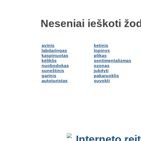
Neseniai ieškoti žod
avinis
ketinis
labdaringas
lopinys
kaspinuotas
plikas
kėliklis
sentimentalizmas
nuobodokas
ozonas
suneštinis
jukdyti
garinis
pakaruoklis
autoturistas
suvokti