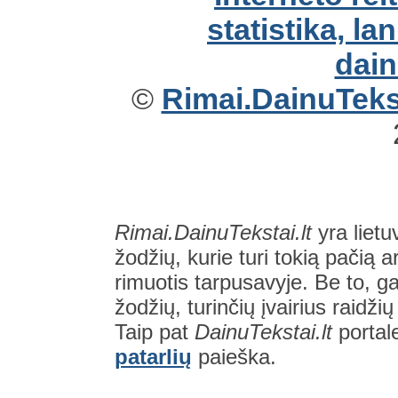
©
Rimai.DainuTekst
Rimai.DainuTekstai.lt
yra lietu
žodžių, kurie turi tokią pačią a
rimuotis tarpusavyje. Be to, gal
žodžių, turinčių įvairius raidži
Taip pat
DainuTekstai.lt
portal
patarlių
paieška.