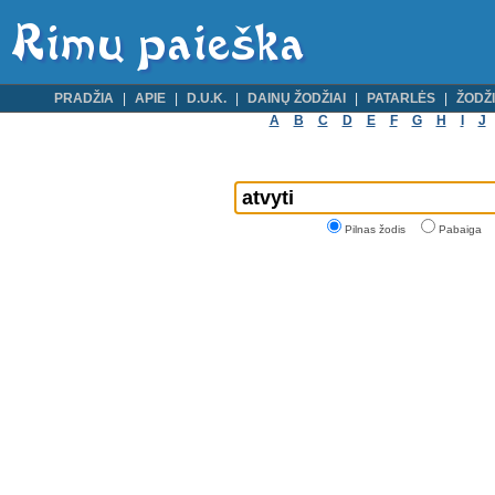
PRADŽIA
APIE
D.U.K.
DAINŲ ŽODŽIAI
PATARLĖS
ŽODŽI
A
B
C
D
E
F
G
H
I
J
Pilnas žodis
Pabaiga