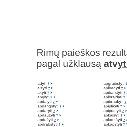
Rimų paieškos rezult
pagal užklausą
atv
yt
ad
y
ti
apgraibst
y
ti
?
aiž
y
ti
apibad
y
ti
?
?
ak
y
ti
apibarst
y
ti
?
?
angl
y
ti
apibraid
y
ti
?
?
apdal
y
ti
apibrauk
y
ti
?
?
apdangst
y
ti
apiplik
y
ti
?
?
apdar
y
ti
apipust
y
ti
?
?
apdauž
y
ti
apkaiš
y
ti
?
?
apdaž
y
ti
apkamš
y
ti
?
?
apdrabst
y
ti
apkapst
y
ti
?
?