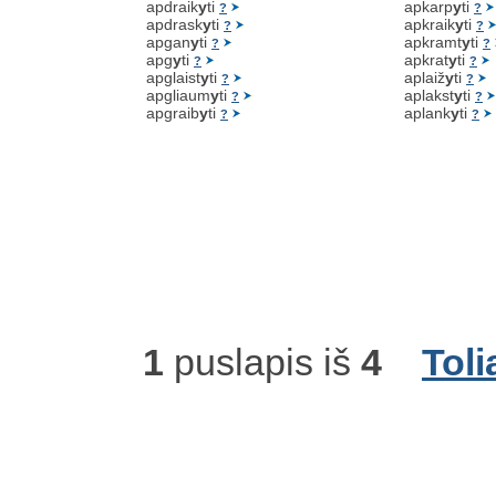
apdraik
y
ti
apkarp
y
ti
?
?
apdrask
y
ti
apkraik
y
ti
?
?
apgan
y
ti
apkramt
y
ti
?
?
apg
y
ti
apkrat
y
ti
?
?
apglaist
y
ti
aplaiž
y
ti
?
?
apgliaum
y
ti
aplakst
y
ti
?
?
apgraib
y
ti
aplank
y
ti
?
?
1
puslapis iš
4
Toli