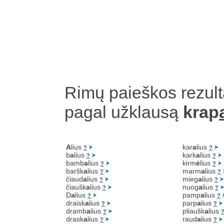
Rimų paieškos rezult
pagal užklausą
krap
A
lius
kar
a
lius
?
?
b
a
lius
kark
a
lius
?
?
bamb
a
lius
kirm
ė
lius
?
?
baršk
a
lius
marm
a
lius
?
?
čiaud
a
lius
mieg
a
lius
?
?
čiaušk
a
lius
nuog
a
lius
?
?
D
a
lius
pamp
a
lius
?
?
draisk
a
lius
parp
a
lius
?
?
dramb
a
lius
pliaušk
a
lius
?
drask
a
lius
raud
a
lius
?
?