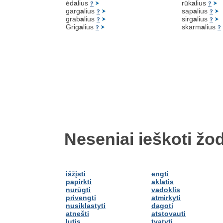
ėd
a
lius
rūk
a
lius
?
?
garg
a
lius
sap
a
lius
?
?
grab
a
lius
sirg
a
lius
?
?
Grig
a
lius
skarm
a
lius
?
?
Neseniai ieškoti žod
išžįsti
engti
papirkti
aklatis
nurūgti
vadoklis
privengti
atmirkyti
nusiklastyti
dagoti
atnešti
atstovauti
lutis
tvatyti