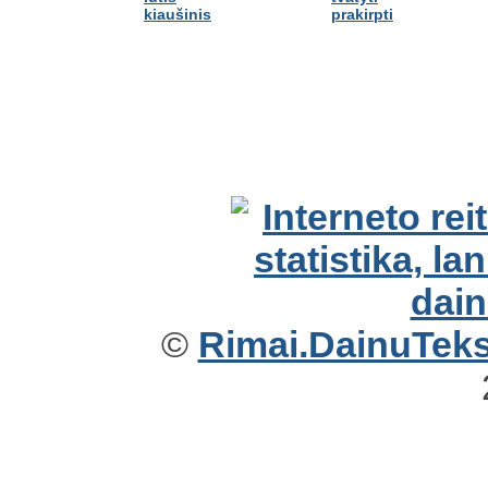
kiaušinis
prakirpti
©
Rimai.DainuTekst