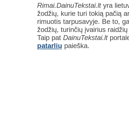
Rimai.DainuTekstai.lt
yra lietu
žodžių, kurie turi tokią pačią a
rimuotis tarpusavyje. Be to, gal
žodžių, turinčių įvairius raidži
Taip pat
DainuTekstai.lt
portal
patarlių
paieška.