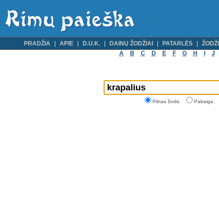
PRADŽIA
APIE
D.U.K.
DAINŲ ŽODŽIAI
PATARLĖS
ŽODŽI
A
B
C
D
E
F
G
H
I
J
Pilnas žodis
Pabaiga