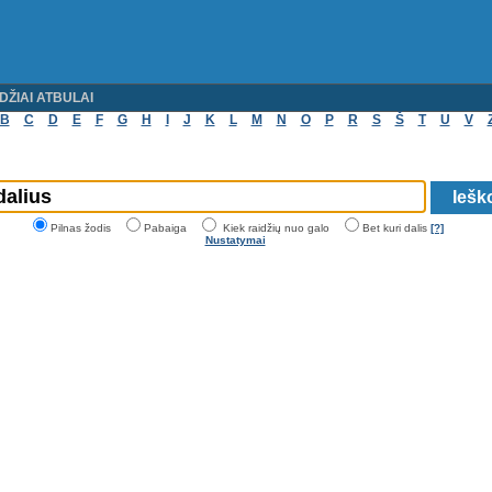
DŽIAI ATBULAI
B
C
D
E
F
G
H
I
J
K
L
M
N
O
P
R
S
Š
T
U
V
Pilnas žodis
Pabaiga
Kiek raidžių nuo galo
Bet kuri dalis
[?]
Nustatymai