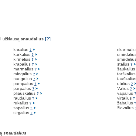
l užklausą
snaud
alius
[?]
kar
a
lius
skarm
a
li
?
kark
a
lius
smird
a
liu
?
kirm
ė
lius
smird
ė
liu
?
krap
a
lius
st
a
lius
?
?
marm
a
lius
šauk
a
liu
?
mieg
a
lius
taršk
a
liu
?
nuog
a
lius
taušk
a
liu
?
pamp
a
lius
ut
ė
lius
?
?
parp
a
lius
V
a
lius
?
?
pliaušk
a
lius
vap
a
lius
?
raud
a
lius
virt
a
lius
?
?
rūk
a
lius
žab
a
lius
?
sap
a
lius
žiov
a
lius
?
sirg
a
lius
?
są
snaudalius