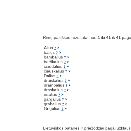
Rimų paieškos rezultatai nuo
1
iki
41
iš
41
paga
A
lius
?
b
a
lius
?
bamb
a
lius
?
baršk
a
lius
?
čiaud
a
lius
?
čiaušk
a
lius
?
D
a
lius
?
draisk
a
lius
?
dramb
a
lius
?
drask
a
lius
?
ėd
a
lius
?
garg
a
lius
?
grab
a
lius
?
Grig
a
lius
?
Lietuviškos patarlės ir priežodžiai pagal užklau