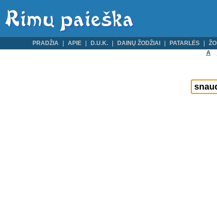
PRADŽIA
APIE
D.U.K.
DAINŲ ŽODŽIAI
PATARLĖS
ŽO
A