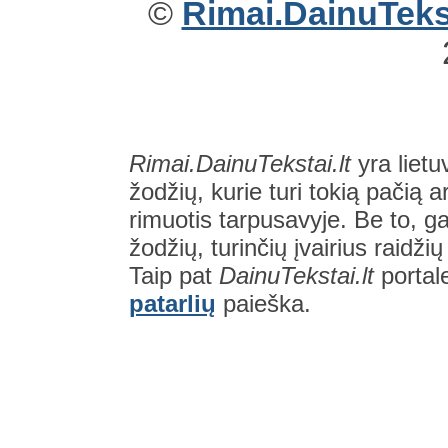
©
Rimai.DainuTekst
Rimai.DainuTekstai.lt
yra lietu
žodžių, kurie turi tokią pačią a
rimuotis tarpusavyje. Be to, gal
žodžių, turinčių įvairius raidži
Taip pat
DainuTekstai.lt
portal
patarlių
paieška.