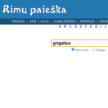
PRADŽIA
APIE
D.U.K.
DAINŲ ŽODŽIAI
PATARLĖS
ŽODŽI
A
B
C
D
E
F
G
H
I
J
Pilnas žodis
Pabaiga