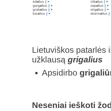
ėd
a
lius
rūk
a
lius
?
?
garg
a
lius
sap
a
lius
?
?
grab
a
lius
sirg
a
lius
?
?
kar
a
lius
skarm
a
lius
?
?
Lietuviškos patarlės i
užklausą
grigalius
Apsidirbo
grigaliū
Neseniai ieškoti žod