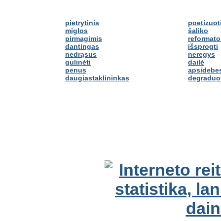
pietrytinis
poetizuot
miglos
šaliko
pirmagimis
reformato
dantingas
išsprogti
nedrąsus
neregys
gulinėti
dailė
penus
apsidebes
daugiastaklininkas
degraduo