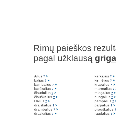
Rimų paieškos rezult
pagal užklausą
grig
a
A
lius
kark
a
lius
?
?
b
a
lius
kirm
ė
lius
?
?
bamb
a
lius
krap
a
lius
?
?
baršk
a
lius
marm
a
lius
?
?
čiaud
a
lius
mieg
a
lius
?
?
čiaušk
a
lius
nuog
a
lius
?
?
D
a
lius
pamp
a
lius
?
?
draisk
a
lius
parp
a
lius
?
?
dramb
a
lius
pliaušk
a
lius
?
drask
a
lius
raud
a
lius
?
?