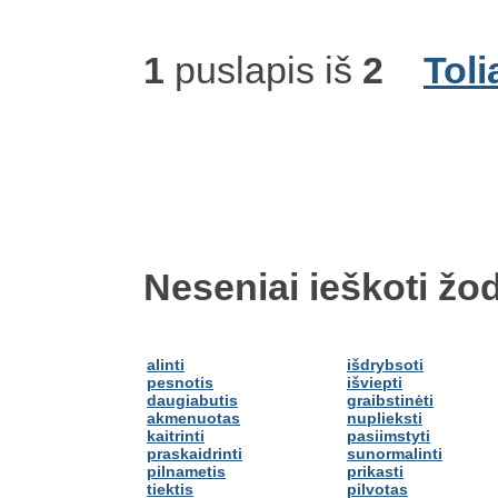
1
puslapis iš
2
Toli
Neseniai ieškoti žod
alinti
išdrybsoti
pesnotis
išviepti
daugiabutis
graibstinėti
akmenuotas
nuplieksti
kaitrinti
pasiimstyti
praskaidrinti
sunormalinti
pilnametis
prikasti
tiektis
pilvotas