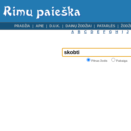
PRADŽIA
APIE
D.U.K.
DAINŲ ŽODŽIAI
PATARLĖS
ŽODŽI
A
B
C
D
E
F
G
H
I
J
Pilnas žodis
Pabaiga