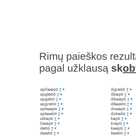
Rimų paieškos rezult
pagal užklausą
sk
ob
apči
uo
pti
išgr
o
bti
?
?
apgl
o
bti
išk
o
pti
?
?
apg
o
bti
išk
uo
pti
?
?
apgr
o
bti
išli
uo
bti
?
?
apk
uo
pti
išr
uo
pti
?
?
apli
uo
bti
išsk
o
bti
?
?
atk
o
pti
k
o
pti
?
?
či
uo
pti
kr
o
pti
?
?
d
o
bti
k
uo
pti
?
?
d
uo
bti
li
uo
bti
?
?