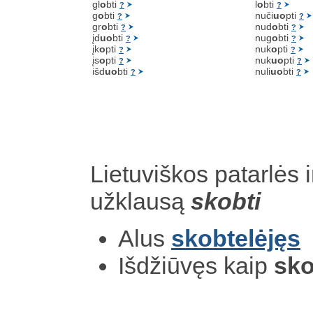
gl
o
bti
l
o
bti
?
?
g
o
bti
nuči
uo
pti
?
?
gr
o
bti
nud
o
bti
?
?
įd
uo
bti
nug
o
bti
?
?
įk
o
pti
nuk
o
pti
?
?
įs
o
pti
nuk
uo
pti
?
?
išd
uo
bti
nuli
uo
bti
?
?
Lietuviškos patarlės i
užklausą
skobti
Alus
skobtelėjęs
Išdžiūvęs kaip
sko