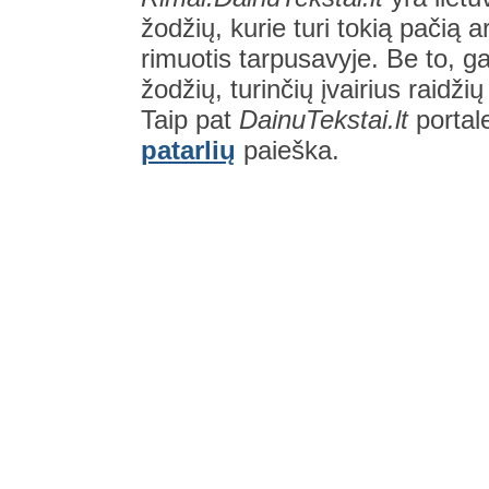
žodžių, kurie turi tokią pačią a
rimuotis tarpusavyje. Be to, gal
žodžių, turinčių įvairius raidži
Taip pat
DainuTekstai.lt
portal
patarlių
paieška.