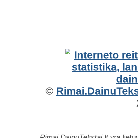
©
Rimai.DainuTekst
Rimai.DainuTekstai.lt
yra lietu