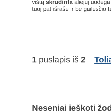
vištą
skrudinta
aliejuj uodeg
tuoj pat išrašė ir be gailesčio t
1
puslapis iš
2
Toli
Neseniai ieškoti žod