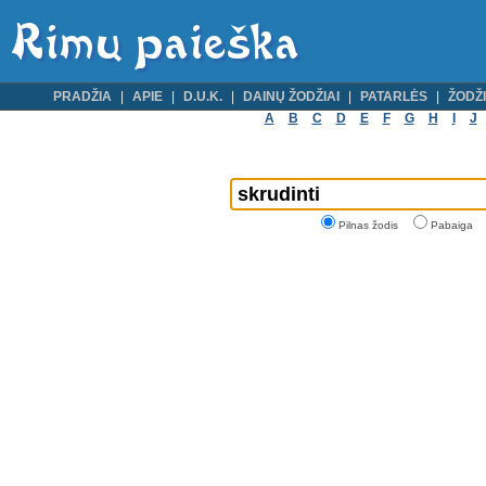
PRADŽIA
APIE
D.U.K.
DAINŲ ŽODŽIAI
PATARLĖS
ŽODŽI
A
B
C
D
E
F
G
H
I
J
Pilnas žodis
Pabaiga