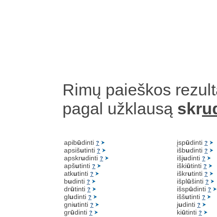
Rimų paieškos rezult
pagal užklausą
skr
ud
apib
ū
dinti
įsp
ū
dinti
?
?
apsiš
u
tinti
išb
u
dinti
?
?
apskr
u
dinti
išj
u
dinti
?
?
apš
u
tinti
iški
ū
tinti
?
?
atk
u
tinti
iškr
u
tinti
?
?
b
u
dinti
išpl
ū
šinti
?
?
dr
ū
tinti
išsp
ū
dinti
?
?
gl
u
dinti
išš
u
tinti
?
?
gni
u
tinti
j
u
dinti
?
?
gr
ū
dinti
ki
ū
tinti
?
?