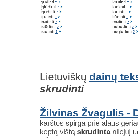
g
u
dinti
kr
u
tinti
?
?
įgl
ū
dinti
k
u
šinti
?
?
įg
u
dinti
k
u
tinti
?
?
įj
u
dinti
li
ū
dinti
?
?
įr
u
dinti
m
u
tinti
?
?
įsi
ū
dinti
nub
u
dinti
?
?
įsi
u
tinti
nugl
u
dinti
?
?
Lietuviškų
dainų tek
skrudinti
Žilvinas Žvagulis - 
karštos spirga prie alaus geri
keptą vištą
skrudinta
aliejuj 