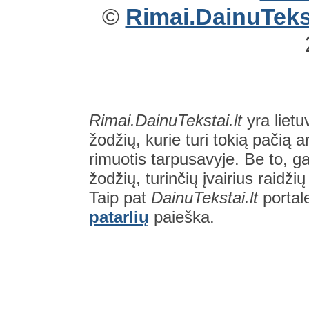
©
Rimai.DainuTekst
Rimai.DainuTekstai.lt
yra lietu
žodžių, kurie turi tokią pačią a
rimuotis tarpusavyje. Be to, gal
žodžių, turinčių įvairius raidži
Taip pat
DainuTekstai.lt
portal
patarlių
paieška.