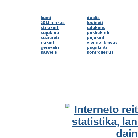
kusti
duelis
žūklininkas
lopinėti
striukinti
ratukinis
sujukinti
prikliukinti
sužiūrėti
prijukinti
riukinti
vienuolikmetis
geravalis
prajukinti
karvelis
kontrolierius