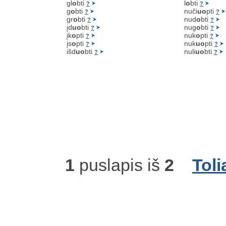
gl
o
bti
l
o
bti
?
?
g
o
bti
nuči
uo
pti
?
?
gr
o
bti
nud
o
bti
?
?
įd
uo
bti
nug
o
bti
?
?
įk
o
pti
nuk
o
pti
?
?
įs
o
pti
nuk
uo
pti
?
?
išd
uo
bti
nuli
uo
bti
?
?
1
puslapis iš
2
Toli