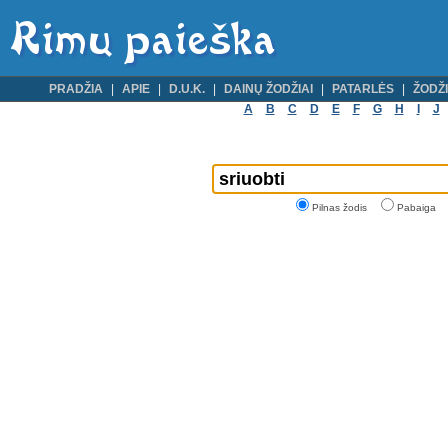
PRADŽIA
APIE
D.U.K.
DAINŲ ŽODŽIAI
PATARLĖS
ŽODŽI
A
B
C
D
E
F
G
H
I
J
Pilnas žodis
Pabaiga