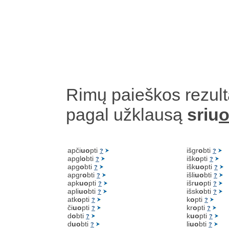
Rimų paieškos rezult
pagal užklausą
sriu
o
apči
uo
pti
išgr
o
bti
?
?
apgl
o
bti
išk
o
pti
?
?
apg
o
bti
išk
uo
pti
?
?
apgr
o
bti
išli
uo
bti
?
?
apk
uo
pti
išr
uo
pti
?
?
apli
uo
bti
išsk
o
bti
?
?
atk
o
pti
k
o
pti
?
?
či
uo
pti
kr
o
pti
?
?
d
o
bti
k
uo
pti
?
?
d
uo
bti
li
uo
bti
?
?