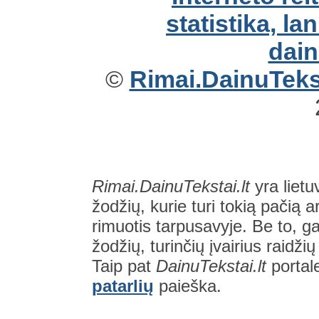
©
Rimai.DainuTekst
Rimai.DainuTekstai.lt
yra lietu
žodžių, kurie turi tokią pačią a
rimuotis tarpusavyje. Be to, gal
žodžių, turinčių įvairius raidži
Taip pat
DainuTekstai.lt
portal
patarlių
paieška.