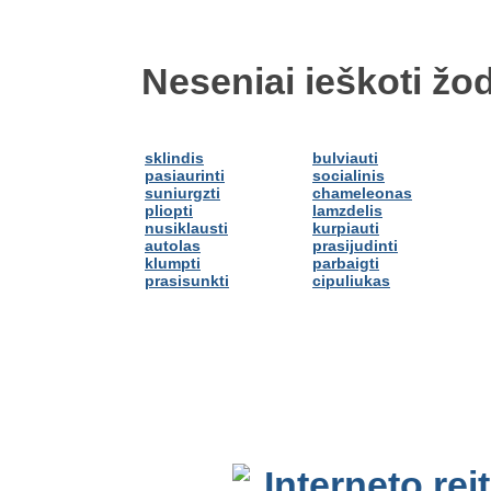
Neseniai ieškoti žod
sklindis
bulviauti
pasiaurinti
socialinis
suniurgzti
chameleonas
pliopti
lamzdelis
nusiklausti
kurpiauti
autolas
prasijudinti
klumpti
parbaigti
prasisunkti
cipuliukas