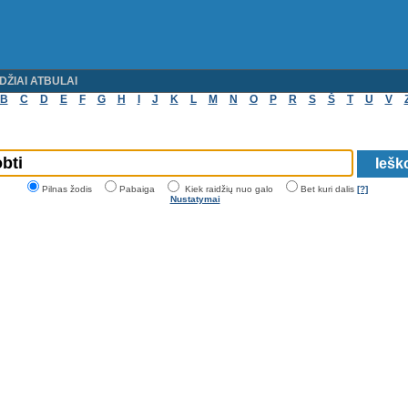
DŽIAI ATBULAI
B
C
D
E
F
G
H
I
J
K
L
M
N
O
P
R
S
Š
T
U
V
Pilnas žodis
Pabaiga
Kiek raidžių nuo galo
Bet kuri dalis
[?]
Nustatymai