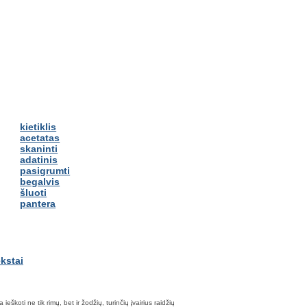
kietiklis
acetatas
skaninti
adatinis
pasigrumti
begalvis
šluoti
pantera
škoti ne tik rimų, bet ir žodžių, turinčių įvairius raidžių