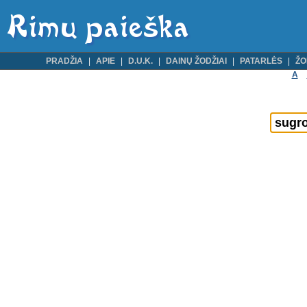
PRADŽIA
APIE
D.U.K.
DAINŲ ŽODŽIAI
PATARLĖS
ŽO
A