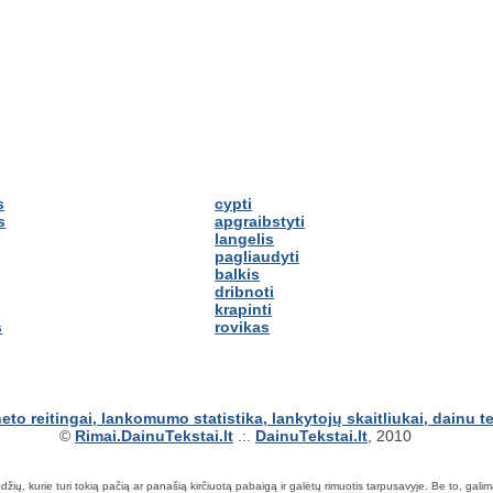
s
cypti
s
apgraibstyti
langelis
pagliaudyti
balkis
dribnoti
krapinti
s
rovikas
©
Rimai.DainuTekstai.lt
.:.
DainuTekstai.lt
, 2010
ių, kurie turi tokią pačią ar panašią kirčiuotą pabaigą ir galėtų rimuotis tarpusavyje. Be to, galima ie