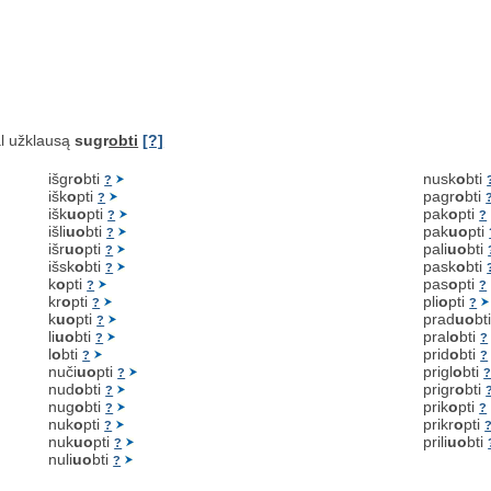
l užklausą
sugr
obti
[?]
išgr
o
bti
nusk
o
bti
?
išk
o
pti
pagr
o
bti
?
išk
uo
pti
pak
o
pti
?
?
išli
uo
bti
pak
uo
pti
?
išr
uo
pti
pali
uo
bti
?
išsk
o
bti
pask
o
bti
?
k
o
pti
pas
o
pti
?
?
kr
o
pti
pli
o
pti
?
?
k
uo
pti
prad
uo
bt
?
li
uo
bti
pral
o
bti
?
?
l
o
bti
prid
o
bti
?
?
nuči
uo
pti
prigl
o
bti
?
nud
o
bti
prigr
o
bti
?
nug
o
bti
prik
o
pti
?
?
nuk
o
pti
prikr
o
pti
?
nuk
uo
pti
prili
uo
bti
?
nuli
uo
bti
?