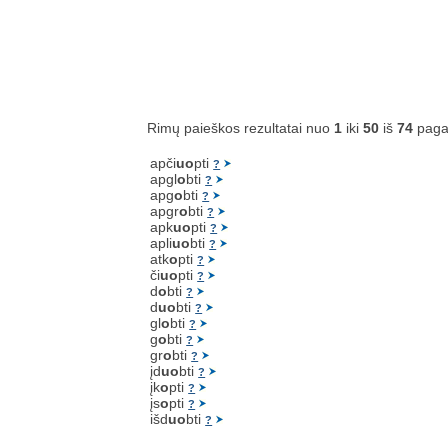
Rimų paieškos rezultatai nuo
1
iki
50
iš
74
paga
apči
uo
pti
?
apgl
o
bti
?
apg
o
bti
?
apgr
o
bti
?
apk
uo
pti
?
apli
uo
bti
?
atk
o
pti
?
či
uo
pti
?
d
o
bti
?
d
uo
bti
?
gl
o
bti
?
g
o
bti
?
gr
o
bti
?
įd
uo
bti
?
įk
o
pti
?
įs
o
pti
?
išd
uo
bti
?