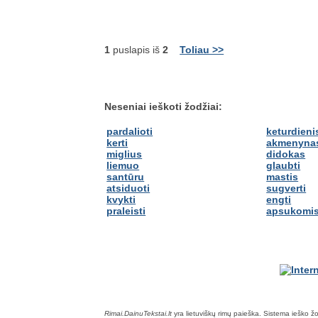
1
puslapis iš
2
Toliau >>
Neseniai ieškoti žodžiai:
pardalioti
keturdieni
kerti
akmenyna
miglius
didokas
liemuo
glaubti
santūru
mastis
atsiduoti
sugverti
kvykti
engti
praleisti
apsukomi
Rimai.DainuTekstai.lt
yra lietuviškų rimų paieška. Sistema ieško žodž