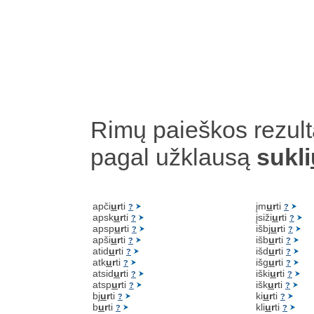
Rimų paieškos rezult
pagal užklausą
sukli
apči
u
r
ti
įm
u
r
ti
?
?
apsk
u
r
ti
įsiži
u
r
ti
?
?
apsp
u
r
ti
išbj
u
r
ti
?
?
apši
u
r
ti
išb
u
r
ti
?
?
atid
u
r
ti
išd
u
r
ti
?
?
atk
u
r
ti
išg
u
r
ti
?
?
atsid
u
r
ti
iški
u
r
ti
?
?
atsp
u
r
ti
išk
u
r
ti
?
?
bj
u
r
ti
ki
u
r
ti
?
?
b
u
r
ti
kli
u
r
ti
?
?