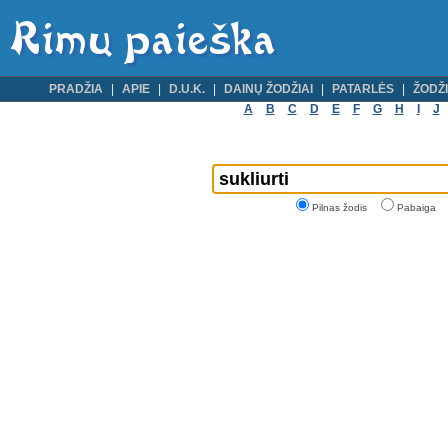
PRADŽIA
APIE
D.U.K.
DAINŲ ŽODŽIAI
PATARLĖS
ŽODŽI
A
B
C
D
E
F
G
H
I
J
Pilnas žodis
Pabaiga