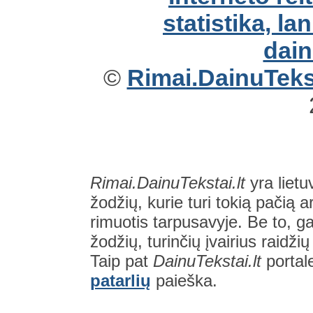
©
Rimai.DainuTekst
Rimai.DainuTekstai.lt
yra lietu
žodžių, kurie turi tokią pačią a
rimuotis tarpusavyje. Be to, gal
žodžių, turinčių įvairius raidži
Taip pat
DainuTekstai.lt
portal
patarlių
paieška.