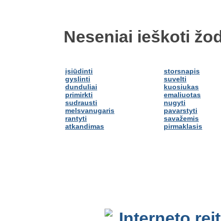
Neseniai ieškoti žod
įsiūdinti
storsnapis
gyslinti
suvelti
dunduliai
kuosiukas
primirkti
emaliuotas
sudrausti
nugyti
melsvanugaris
pavarstyti
rantyti
savažemis
atkandimas
pirmaklasis