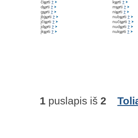
či
u
r
ti
k
u
r
ti
?
?
d
u
r
ti
m
u
r
ti
?
?
g
u
r
ti
ni
u
r
ti
?
?
įbj
u
r
ti
nub
u
r
ti
?
?
įči
u
r
ti
nuči
u
r
ti
?
?
įd
u
r
ti
nud
u
r
ti
?
?
įk
u
r
ti
nuk
u
r
ti
?
?
1
puslapis iš
2
Toli