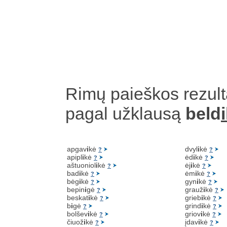
Rimų paieškos rezult
pagal užklausą
beld
apgav
i
kė
dvyl
i
kė
?
?
apipl
i
kė
ėd
i
kė
?
?
aštuoniol
i
kė
ėj
i
kė
?
?
bad
i
kė
ėm
i
kė
?
?
bėg
i
kė
gyn
i
kė
?
?
bepin
i
gė
grauž
i
kė
?
?
beskat
i
kė
grieb
i
kė
?
?
b
i
gė
grind
i
kė
?
?
bolšev
i
kė
griov
i
kė
?
?
čiuož
i
kė
įdav
i
kė
?
?