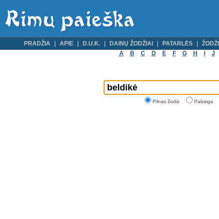
PRADŽIA
APIE
D.U.K.
DAINŲ ŽODŽIAI
PATARLĖS
ŽODŽI
A
B
C
D
E
F
G
H
I
J
Pilnas žodis
Pabaiga