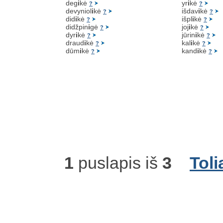
deg
i
kė
yr
i
kė
?
?
devyniol
i
kė
išdav
i
kė
?
?
did
i
kė
išpl
i
kė
?
?
didžpin
i
gė
joj
i
kė
?
?
dyr
i
kė
jūrin
i
kė
?
?
draud
i
kė
kal
i
kė
?
?
dūm
i
kė
kand
i
kė
?
?
1
puslapis iš
3
Toli