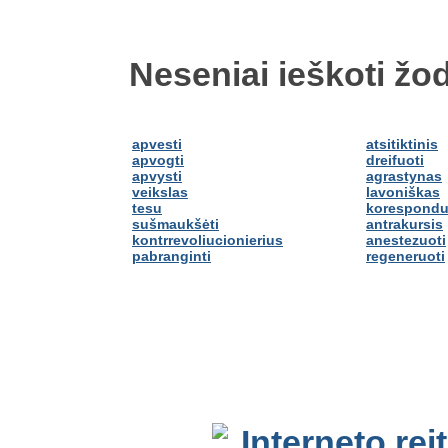
Neseniai ieškoti žod
apvesti
atsitiktinis
apvogti
dreifuoti
apvysti
agrastynas
veikslas
lavoniškas
tesu
korespondu
sušmaukšėti
antrakursis
kontrrevoliucionierius
anestezuoti
pabranginti
regeneruoti