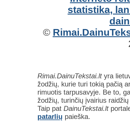
©
Rimai.DainuTekst
Rimai.DainuTekstai.lt
yra lietu
žodžių, kurie turi tokią pačią a
rimuotis tarpusavyje. Be to, gal
žodžių, turinčių įvairius raidži
Taip pat
DainuTekstai.lt
portal
patarlių
paieška.