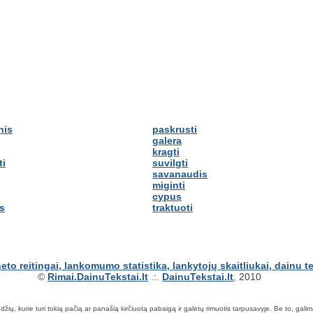
nis
paskrusti
galera
kragti
ti
suvilgti
savanaudis
miginti
cypus
is
traktuoti
©
Rimai.DainuTekstai.lt
.:.
DainuTekstai.lt
, 2010
ių, kurie turi tokią pačią ar panašią kirčiuotą pabaigą ir galėtų rimuotis tarpusavyje. Be to, galima ie