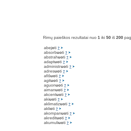
Rimų paieškos rezultatai nuo
1
iki
50
iš
200
pag
abej
o
ti
?
absorb
uo
ti
?
abstrah
uo
ti
?
adapt
uo
ti
?
administr
uo
ti
?
adres
uo
ti
?
afiš
uo
ti
?
agit
uo
ti
?
aguon
uo
ti
?
aiman
uo
ti
?
akcent
uo
ti
?
aki
uo
ti
?
aklimatiz
uo
ti
?
akli
o
ti
?
akompan
uo
ti
?
akredit
uo
ti
?
akumuli
uo
ti
?