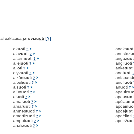
al užklausą
jarovizu
oti
[?]
ak
uo
ti
aneks
uo
t
?
alav
uo
ti
anestez
u
?
aliarm
uo
ti
angaž
uo
?
aliej
uo
ti
angli
uo
ti
?
ali
o
ti
anket
uo
t
?
alyv
uo
ti
anot
uo
ti
?
alkūni
uo
ti
antspaud
?
alpuli
uo
ti
anuli
uo
ti
?
als
uo
ti
an
uo
ti
?
?
alūn
uo
ti
apauks
u
?
al
uo
ti
apaus
uo
?
amal
uo
ti
apčiaum
?
amar
uo
ti
apdain
uo
?
amnest
uo
ti
apdej
uo
t
?
amortiz
uo
ti
apdėli
o
ti
?
amput
uo
ti
apdirž
uo
?
analiz
uo
ti
?