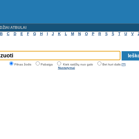
DŽIAI ATBULAI
B
C
D
E
F
G
H
I
J
K
L
M
N
O
P
R
S
Š
T
U
V
Pilnas žodis
Pabaiga
Kiek raidžių nuo galo
Bet kuri dalis
[?]
Nustatymai