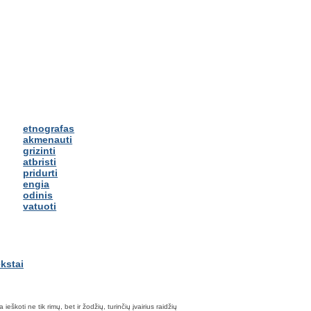
etnografas
akmenauti
grizinti
atbristi
pridurti
engia
odinis
vatuoti
škoti ne tik rimų, bet ir žodžių, turinčių įvairius raidžių