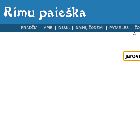
PRADŽIA
APIE
D.U.K.
DAINŲ ŽODŽIAI
PATARLĖS
ŽO
A