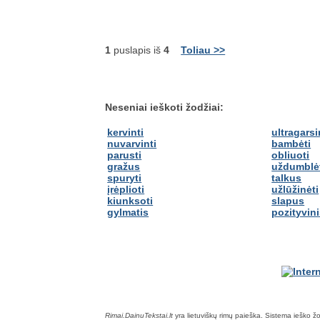
1
puslapis iš
4
Toliau >>
Neseniai ieškoti žodžiai:
kervinti
ultragarsi
nuvarvinti
bambėti
parusti
obliuoti
gražus
uždumblė
spuryti
talkus
įrėplioti
užlūžinėti
kiunksoti
slapus
gylmatis
pozityvin
Rimai.DainuTekstai.lt
yra lietuviškų rimų paieška. Sistema ieško žodž