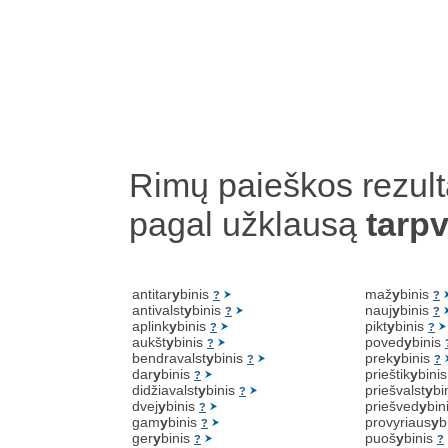
Rimų paieškos rezult
pagal užklausą
tarpv
antitar
y
binis
maž
y
binis
?
?
antivalst
y
binis
nauj
y
binis
?
?
aplink
y
binis
pikt
y
binis
?
?
aukšt
y
binis
poved
y
binis
?
bendravalst
y
binis
prek
y
binis
?
?
dar
y
binis
prieštik
y
bini
?
didžiavalst
y
binis
priešvalst
y
bi
?
dvej
y
binis
priešved
y
bin
?
gam
y
binis
provyriaus
y
b
?
ger
y
binis
puoš
y
binis
?
?