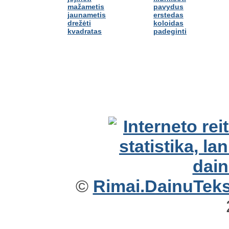
mažametis
pavydus
jaunametis
erstedas
drežėti
koloidas
kvadratas
padeginti
©
Rimai.DainuTekst