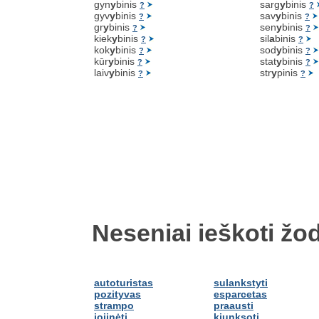
gyn
y
binis
sarg
y
binis
?
?
gyv
y
binis
sav
y
binis
?
?
gr
y
binis
sen
y
binis
?
?
kiek
y
binis
sil
a
binis
?
?
kok
y
binis
sod
y
binis
?
?
kūr
y
binis
stat
y
binis
?
?
laiv
y
binis
str
y
pinis
?
?
Neseniai ieškoti žod
autoturistas
sulankstyti
pozityvas
esparcetas
strampo
praausti
jojinėti
kiunksoti