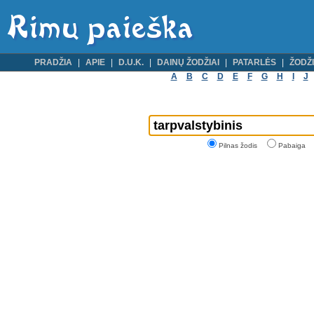
PRADŽIA
APIE
D.U.K.
DAINŲ ŽODŽIAI
PATARLĖS
ŽODŽI
A
B
C
D
E
F
G
H
I
J
Pilnas žodis
Pabaiga