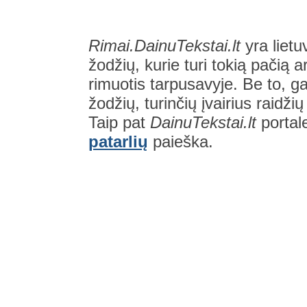
Rimai.DainuTekstai.lt
yra lietu
žodžių, kurie turi tokią pačią a
rimuotis tarpusavyje. Be to, gal
žodžių, turinčių įvairius raidži
Taip pat
DainuTekstai.lt
portal
patarlių
paieška.