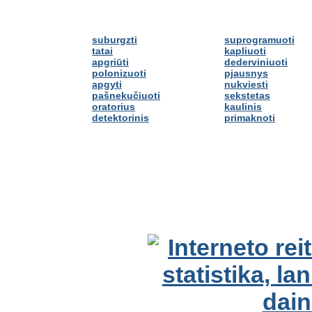
suburgzti
suprogramuoti
tatai
kapliuoti
apgriūti
dederviniuoti
polonizuoti
pjausnys
apgyti
nukviesti
pašnekučiuoti
sekstetas
oratorius
kaulinis
detektorinis
primaknoti