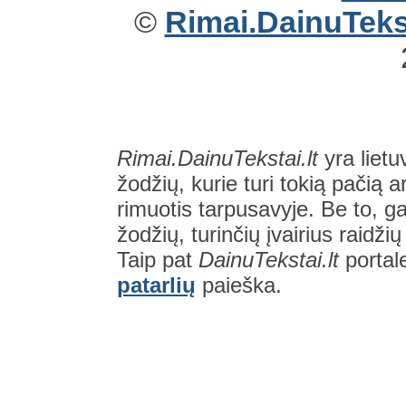
©
Rimai.DainuTekst
Rimai.DainuTekstai.lt
yra lietu
žodžių, kurie turi tokią pačią a
rimuotis tarpusavyje. Be to, gal
žodžių, turinčių įvairius raidži
Taip pat
DainuTekstai.lt
portal
patarlių
paieška.