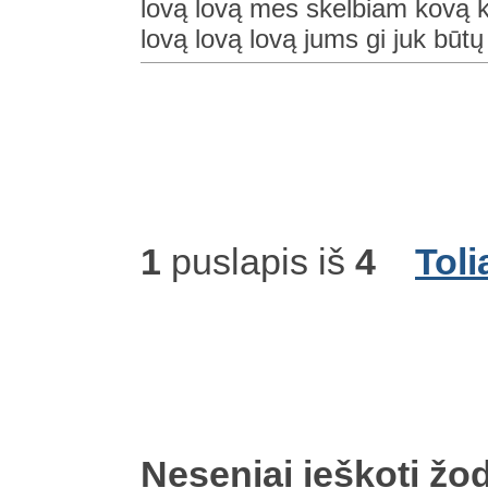
lovą lovą mes skelbiam kovą ko
lovą lovą lovą jums gi juk būtų
1
puslapis iš
4
Toli
Neseniai ieškoti žod