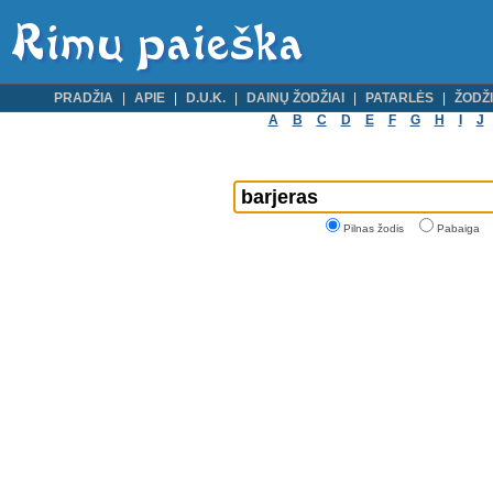
PRADŽIA
APIE
D.U.K.
DAINŲ ŽODŽIAI
PATARLĖS
ŽODŽI
A
B
C
D
E
F
G
H
I
J
Pilnas žodis
Pabaiga