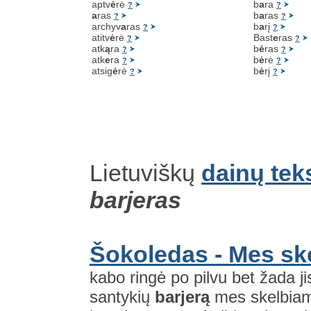
aptv
ė
rė
b
a
ra
?
?
a
ras
b
a
ras
?
?
archyv
a
ras
b
a
rį
?
?
atitv
ė
rė
Bast
e
ras
?
?
atk
ą
ra
b
ė
ras
?
?
atk
e
ra
b
ė
rė
?
?
atsig
ė
rė
b
ė
rį
?
?
Lietuviškų
dainų tek
barjeras
Šokoledas - Mes sk
kabo ringė po pilvu bet žada jis
santykių
barjerą
mes skelbiam 