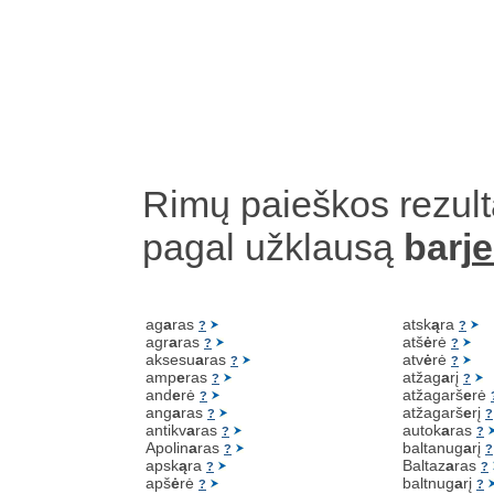
Rimų paieškos rezult
pagal užklausą
barj
e
ag
a
ras
atsk
ą
ra
?
?
agr
a
ras
atš
ė
rė
?
?
aksesu
a
ras
atv
ė
rė
?
?
amp
e
ras
atžag
a
rį
?
?
and
e
rė
atžagarš
e
rė
?
ang
a
ras
atžagarš
e
rį
?
?
antikv
a
ras
autok
a
ras
?
?
Apolin
a
ras
baltanug
a
rį
?
?
apsk
ą
ra
Baltaz
a
ras
?
?
apš
ė
rė
baltnug
a
rį
?
?