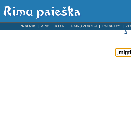
PRADŽIA
APIE
D.U.K.
DAINŲ ŽODŽIAI
PATARLĖS
ŽO
A