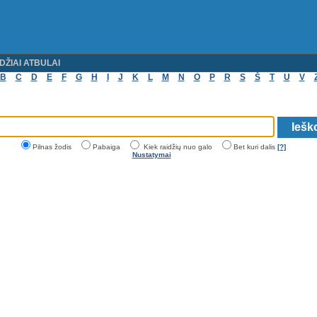
DŽIAI ATBULAI
B
C
D
E
F
G
H
I
J
K
L
M
N
O
P
R
S
Š
T
U
V
Pilnas žodis
Pabaiga
Kiek raidžių nuo galo
Bet kuri dalis
[?]
Nustatymai