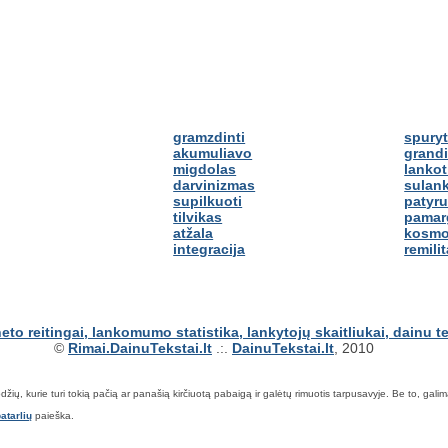
gramzdinti
spuryt
akumuliavo
grand
migdolas
lankot
darvinizmas
sulank
supilkuoti
patyr
tilvikas
pamar
atžala
kosmo
integracija
remilit
©
Rimai.DainuTekstai.lt
.:.
DainuTekstai.lt
, 2010
ių, kurie turi tokią pačią ar panašią kirčiuotą pabaigą ir galėtų rimuotis tarpusavyje. Be to, galima ie
atarlių
paieška.