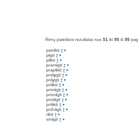
Rimų paieškos rezultatai nuo
51
iki
95
iš
95
pag
patr
i
kti
?
p
i
gti
?
pl
i
kti
?
pram
i
gti
?
prapl
i
kti
?
prid
y
gti
?
pril
y
gti
?
pril
i
kti
?
prim
i
gti
?
prisn
i
gti
?
prist
i
gti
?
prit
i
kti
?
prižv
i
gti
?
r
i
kti
?
sm
i
gti
?