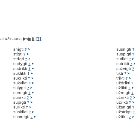
al užklausą
įm
igti
[?]
sn
i
gti
susn
i
gti
?
?
st
i
gti
susp
i
gti
?
?
str
i
gti
sut
i
kti
?
?
sud
y
gti
sutr
i
kti
?
?
sudr
i
kti
sužv
i
gti
?
?
sukl
i
kti
t
i
kti
?
?
sukr
i
kti
tr
i
kti
?
?
sukv
i
kti
uždr
i
kti
?
?
sul
y
gti
užl
i
kti
?
?
sum
i
gti
užm
i
gti
?
?
sun
i
kti
užn
i
kti
?
?
sup
i
gti
užr
i
kti
?
?
sur
i
kti
užsn
i
gti
?
?
susit
i
kti
užstr
i
gti
?
?
susm
i
gti
užt
i
kti
?
?