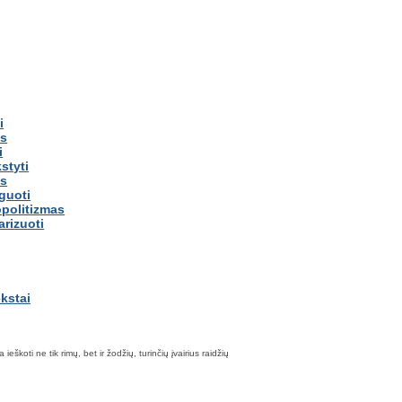
i
is
i
styti
us
guoti
politizmas
arizuoti
škoti ne tik rimų, bet ir žodžių, turinčių įvairius raidžių