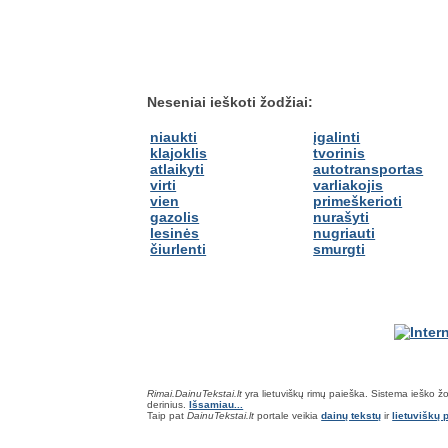
Neseniai ieškoti žodžiai:
niaukti
įgalinti
klajoklis
tvorinis
atlaikyti
autotransportas
virti
varliakojis
vien
primeškerioti
gazolis
nurašyti
lesinės
nugriauti
čiurlenti
smurgti
Rimai.DainuTekstai.lt
yra lietuviškų rimų paieška. Sistema ieško žodž
derinius.
Išsamiau...
Taip pat
DainuTekstai.lt
portale veikia
dainų tekstų
ir
lietuviškų p