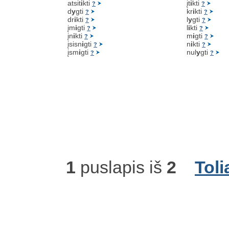
atsit
i
kti
įt
i
kti
?
?
d
y
gti
kr
i
kti
?
?
dr
i
kti
l
y
gti
?
?
įm
i
gti
l
i
kti
?
?
įn
i
kti
m
i
gti
?
?
įsisn
i
gti
n
i
kti
?
?
įsm
i
gti
nul
y
gti
?
?
1
puslapis iš
2
Toli