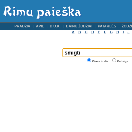
PRADŽIA
APIE
D.U.K.
DAINŲ ŽODŽIAI
PATARLĖS
ŽODŽI
A
B
C
D
E
F
G
H
I
J
Pilnas žodis
Pabaiga