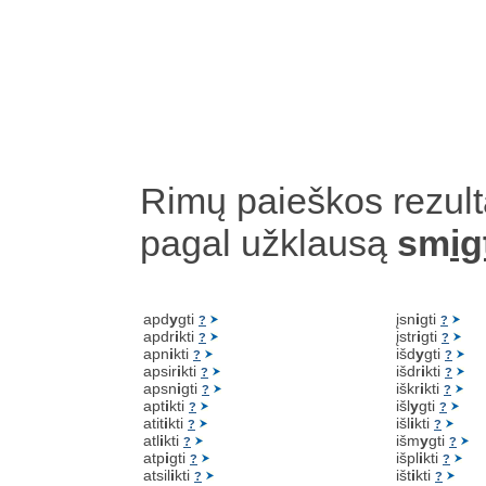
Rimų paieškos rezult
pagal užklausą
sm
ig
apd
y
gti
įsn
i
gti
?
?
apdr
i
kti
įstr
i
gti
?
?
apn
i
kti
išd
y
gti
?
?
apsir
i
kti
išdr
i
kti
?
?
apsn
i
gti
iškr
i
kti
?
?
apt
i
kti
išl
y
gti
?
?
atit
i
kti
išl
i
kti
?
?
atl
i
kti
išm
y
gti
?
?
atp
i
gti
išpl
i
kti
?
?
atsil
i
kti
išt
i
kti
?
?