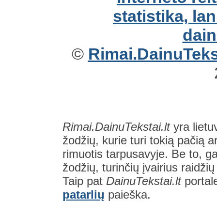
©
Rimai.DainuTekst
Rimai.DainuTekstai.lt
yra lietu
žodžių, kurie turi tokią pačią a
rimuotis tarpusavyje. Be to, gal
žodžių, turinčių įvairius raidži
Taip pat
DainuTekstai.lt
portal
patarlių
paieška.