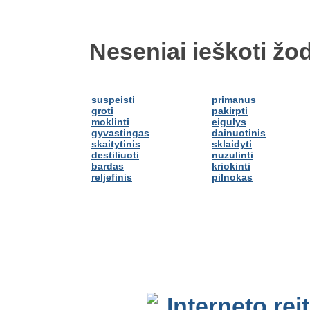
Neseniai ieškoti žod
suspeisti
primanus
groti
pakirpti
moklinti
eigulys
gyvastingas
dainuotinis
skaitytinis
sklaidyti
destiliuoti
nuzulinti
bardas
kriokinti
reljefinis
pilnokas