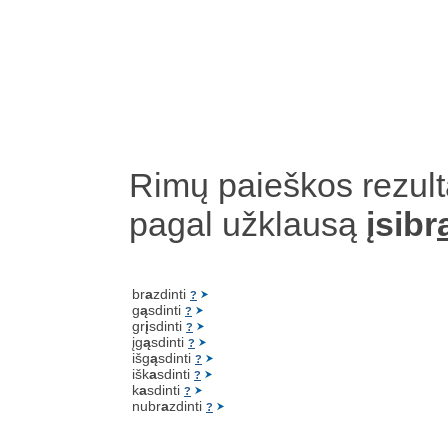
Rimų paieškos rezult
pagal užklausą
įsibr
br
a
zdinti
?
g
ą
sdinti
?
gr
į
sdinti
?
įg
ą
sdinti
?
išg
ą
sdinti
?
išk
a
sdinti
?
k
a
sdinti
?
nubr
a
zdinti
?