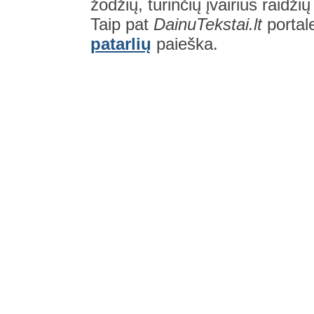
žodžių, turinčių įvairius raidži
Taip pat
DainuTekstai.lt
portal
patarlių
paieška.