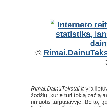
©
Rimai.DainuTekst
Rimai.DainuTekstai.lt
yra lietu
žodžių, kurie turi tokią pačią a
rimuotis tarpusavyje. Be to, gal