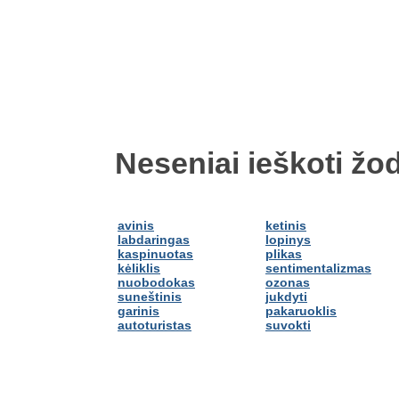
Neseniai ieškoti žod
avinis
ketinis
labdaringas
lopinys
kaspinuotas
plikas
kėliklis
sentimentalizmas
nuobodokas
ozonas
suneštinis
jukdyti
garinis
pakaruoklis
autoturistas
suvokti