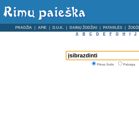
PRADŽIA
APIE
D.U.K.
DAINŲ ŽODŽIAI
PATARLĖS
ŽODŽI
A
B
C
D
E
F
G
H
I
J
Pilnas žodis
Pabaiga