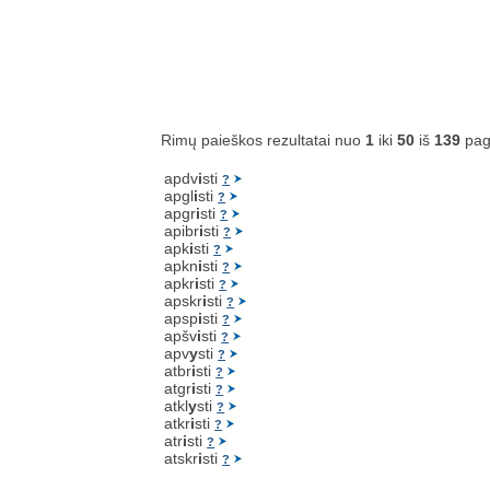
Rimų paieškos rezultatai nuo
1
iki
50
iš
139
pag
apdv
i
sti
?
apgl
i
sti
?
apgr
i
sti
?
apibr
i
sti
?
apk
i
sti
?
apkn
i
sti
?
apkr
i
sti
?
apskr
i
sti
?
apsp
i
sti
?
apšv
i
sti
?
apv
y
sti
?
atbr
i
sti
?
atgr
i
sti
?
atkl
y
sti
?
atkr
i
sti
?
atr
i
sti
?
atskr
i
sti
?