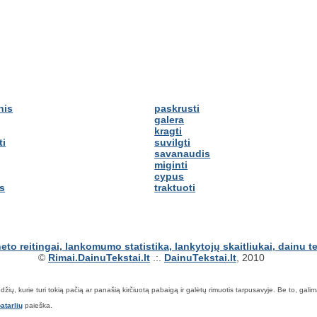
nis
paskrusti
galera
kragti
ti
suvilgti
savanaudis
miginti
cypus
is
traktuoti
©
Rimai.DainuTekstai.lt
.:.
DainuTekstai.lt
, 2010
ių, kurie turi tokią pačią ar panašią kirčiuotą pabaigą ir galėtų rimuotis tarpusavyje. Be to, galima ie
atarlių
paieška.