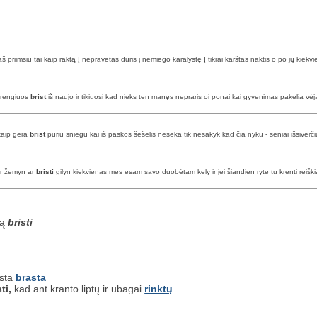
riimsiu tai kaip raktą Į nepravetas duris į nemiego karalystę Į tikrai karštas naktis o po jų kiekvi
ę rengiuos
brist
iš naujo ir tikiuosi kad nieks ten manęs nepraris oi ponai kai gyvenimas pakelia vė
kaip gera
brist
puriu sniegu kai iš paskos šešėlis neseka tik nesakyk kad čia nyku - seniai išsiver
ar žemyn ar
bristi
gilyn kiekvienas mes esam savo duobėtam kely ir jei šiandien ryte tu krenti reiški
są
bristi
asta
brasta
ti,
kad ant kranto liptų ir ubagai
rinktų