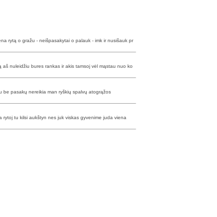
ena rytą o gražu - neišpasakytai o palauk - imk ir nusišauk pr
ją aš nuleidžiu bures rankas ir akis tamsoj vėl mąstau nuo ko
čiu be pasakų nereikia man ryškių spalvų atogrąžos
a rytoj tu kilsi aukštyn nes juk viskas gyvenime juda viena