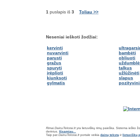
1
puslapis iš
3
Toliau >>
Neseniai ieškoti žodžiai:
kervinti
ultragarsi
nuvarvinti
bambėti
parusti
obliuoti
gražus
uždumblė
spuryti
talkus
įrėplioti
užlūžinėti
kiunksoti
slapus
gylmatis
pozityvin
Rimai.DainuTekstai.lt
yra lietuviškų rimų paieška. Sistema ieško žodž
derinius.
Išsamiau...
Taip pat
DainuTekstai.lt
portale veikia
dainų tekstų
ir
lietuviškų p