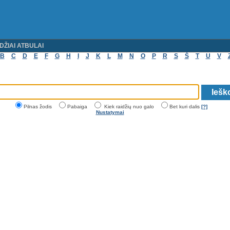
DŽIAI ATBULAI
B
C
D
E
F
G
H
I
J
K
L
M
N
O
P
R
S
Š
T
U
V
Pilnas žodis
Pabaiga
Kiek raidžių nuo galo
Bet kuri dalis
[?]
Nustatymai