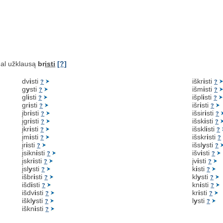
al užklausą
br
isti
[?]
dv
i
sti
iškr
i
sti
?
?
g
y
sti
išm
i
sti
?
?
gl
i
sti
išpl
i
sti
?
?
gr
i
sti
išr
i
sti
?
?
įbr
i
sti
išsir
i
sti
?
?
įgr
i
sti
išsk
i
sti
?
?
įkr
i
sti
išskl
i
sti
?
?
įm
i
sti
išskr
i
sti
?
?
įr
i
sti
išsl
y
sti
?
?
įsikn
i
sti
išv
i
sti
?
?
įskr
i
sti
įv
i
sti
?
?
įsl
y
sti
k
i
sti
?
?
išbr
i
sti
kl
y
sti
?
?
išd
i
sti
kn
i
sti
?
?
išdv
i
sti
kr
i
sti
?
?
iškl
y
sti
l
y
sti
?
?
iškn
i
sti
?