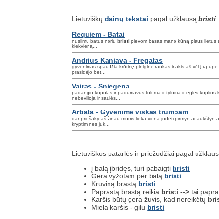
Lietuviškų
dainų tekstai
pagal užklausą
bristi
Requiem - Batai
nusiimu batus noriu
bristi
pievom basas mano kūną plaus lietus aš p
kiekvieną...
Andrius Kaniava - Fregatas
gyvenimas spaudžia krūtinę piniginę rankas ir akis aš vėl į tą up
prasidėjo bet...
Vairas - Sniegena
padangių kupolas ir padūmavus toluma ir tyluma ir eglės kuplios 
nebevilioja ir saulės...
Arbata - Gyvenime viskas trumpam
dar priešaky aš žinau mums lieka viena judėti pirmyn ar aukštyn 
kryptim nes juk...
Lietuviškos patarlės ir priežodžiai pagal užklau
į balą įbridęs, turi pabaigti
bristi
Gera vyžotam per balą
bristi
Kruviną brastą
bristi
Paprastą brastą reikia
bristi -->
tai papr
Karšis būtų gera žuvis, kad nereikėtų
bris
Miela karšis - gilu
bristi