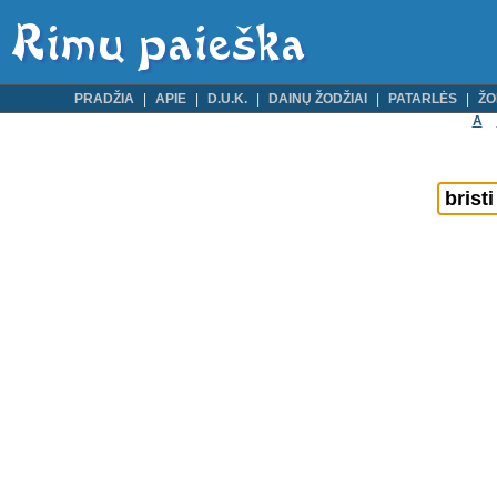
PRADŽIA
APIE
D.U.K.
DAINŲ ŽODŽIAI
PATARLĖS
ŽO
A