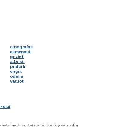
etnografas
akmenauti
grizinti
atbristi
pridurti
engia
odinis
vatuoti
škoti ne tik rimų, bet ir žodžių, turinčių įvairius raidžių