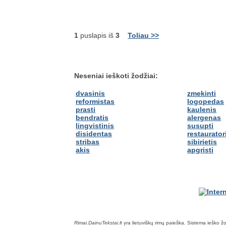
1
puslapis iš
3
Toliau >>
Neseniai ieškoti žodžiai:
dvasinis
zmekinti
reformistas
logopedas
prasti
kaulenis
bendratis
alergenas
lingvistinis
susupti
disidentas
restaurator
stribas
sibirietis
akis
apgristi
Rimai.DainuTekstai.lt
yra lietuviškų rimų paieška. Sistema ieško žodž