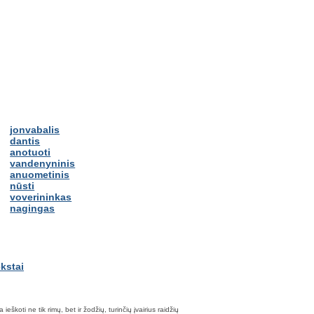
jonvabalis
dantis
anotuoti
vandenyninis
anuometinis
nūsti
voverininkas
nagingas
škoti ne tik rimų, bet ir žodžių, turinčių įvairius raidžių