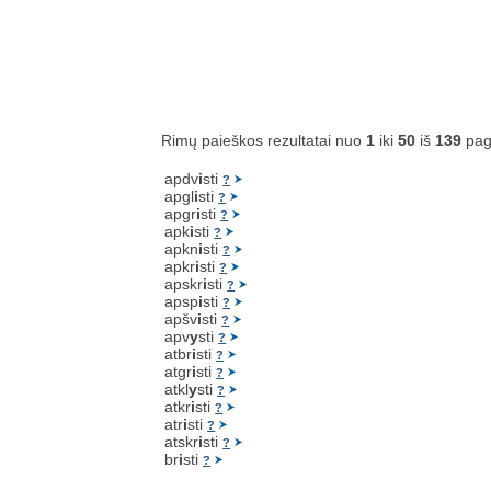
Rimų paieškos rezultatai nuo
1
iki
50
iš
139
pag
apdv
i
sti
?
apgl
i
sti
?
apgr
i
sti
?
apk
i
sti
?
apkn
i
sti
?
apkr
i
sti
?
apskr
i
sti
?
apsp
i
sti
?
apšv
i
sti
?
apv
y
sti
?
atbr
i
sti
?
atgr
i
sti
?
atkl
y
sti
?
atkr
i
sti
?
atr
i
sti
?
atskr
i
sti
?
br
i
sti
?