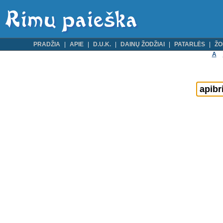
PRADŽIA
APIE
D.U.K.
DAINŲ ŽODŽIAI
PATARLĖS
ŽO
A