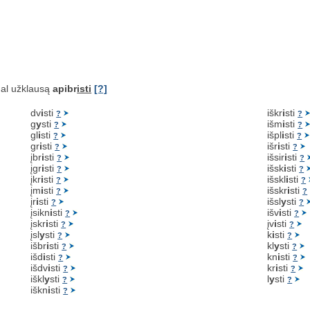
al užklausą
apibr
isti
[?]
dv
i
sti
iškr
i
sti
?
?
g
y
sti
išm
i
sti
?
?
gl
i
sti
išpl
i
sti
?
?
gr
i
sti
išr
i
sti
?
?
įbr
i
sti
išsir
i
sti
?
?
įgr
i
sti
išsk
i
sti
?
?
įkr
i
sti
išskl
i
sti
?
?
įm
i
sti
išskr
i
sti
?
?
įr
i
sti
išsl
y
sti
?
?
įsikn
i
sti
išv
i
sti
?
?
įskr
i
sti
įv
i
sti
?
?
įsl
y
sti
k
i
sti
?
?
išbr
i
sti
kl
y
sti
?
?
išd
i
sti
kn
i
sti
?
?
išdv
i
sti
kr
i
sti
?
?
iškl
y
sti
l
y
sti
?
?
iškn
i
sti
?