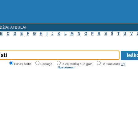
DŽIAI ATBULAI
B
C
D
E
F
G
H
I
J
K
L
M
N
O
P
R
S
Š
T
U
V
Pilnas žodis
Pabaiga
Kiek raidžių nuo galo
Bet kuri dalis
[?]
Nustatymai