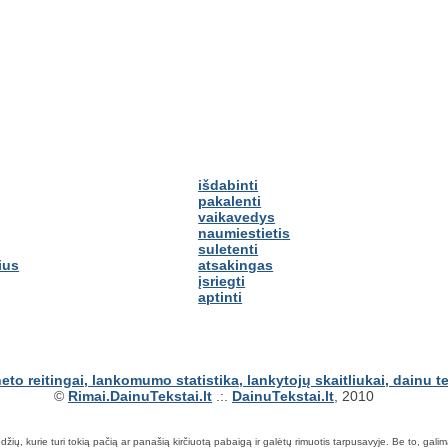
išdabinti
pakalenti
vaikavedys
naumiestietis
suletenti
ius
atsakingas
įsriegti
aptinti
©
Rimai.DainuTekstai.lt
.:.
DainuTekstai.lt
, 2010
ių, kurie turi tokią pačią ar panašią kirčiuotą pabaigą ir galėtų rimuotis tarpusavyje. Be to, galima ie