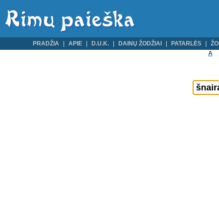
PRADŽIA
APIE
D.U.K.
DAINŲ ŽODŽIAI
PATARLĖS
ŽO
A