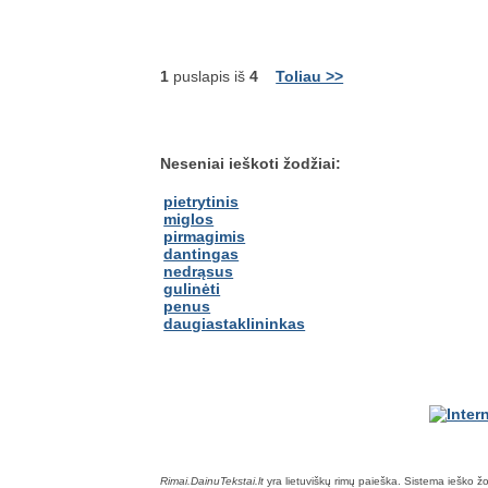
1
puslapis iš
4
Toliau >>
Neseniai ieškoti žodžiai:
pietrytinis
miglos
pirmagimis
dantingas
nedrąsus
gulinėti
penus
daugiastaklininkas
Rimai.DainuTekstai.lt
yra lietuviškų rimų paieška. Sistema ieško žodž