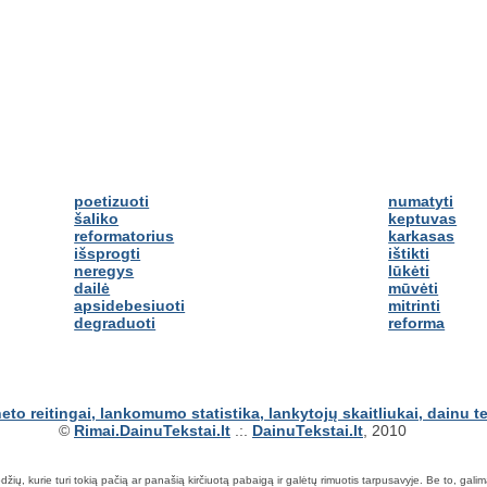
poetizuoti
numatyti
šaliko
keptuvas
reformatorius
karkasas
išsprogti
ištikti
neregys
lūkėti
dailė
mūvėti
apsidebesiuoti
mitrinti
degraduoti
reforma
©
Rimai.DainuTekstai.lt
.:.
DainuTekstai.lt
, 2010
ių, kurie turi tokią pačią ar panašią kirčiuotą pabaigą ir galėtų rimuotis tarpusavyje. Be to, galima ie