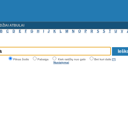
DŽIAI ATBULAI
B
C
D
E
F
G
H
I
J
K
L
M
N
O
P
R
S
Š
T
U
V
Pilnas žodis
Pabaiga
Kiek raidžių nuo galo
Bet kuri dalis
[?]
Nustatymai