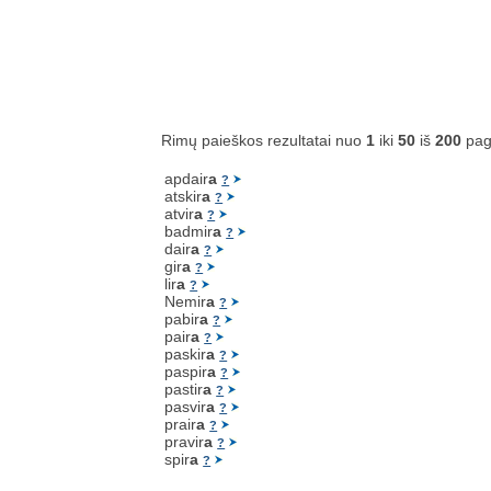
Rimų paieškos rezultatai nuo
1
iki
50
iš
200
pag
apdair
a
?
atskir
a
?
atvir
a
?
badmir
a
?
dair
a
?
gir
a
?
lir
a
?
Nemir
a
?
pabir
a
?
pair
a
?
paskir
a
?
paspir
a
?
pastir
a
?
pasvir
a
?
prair
a
?
pravir
a
?
spir
a
?