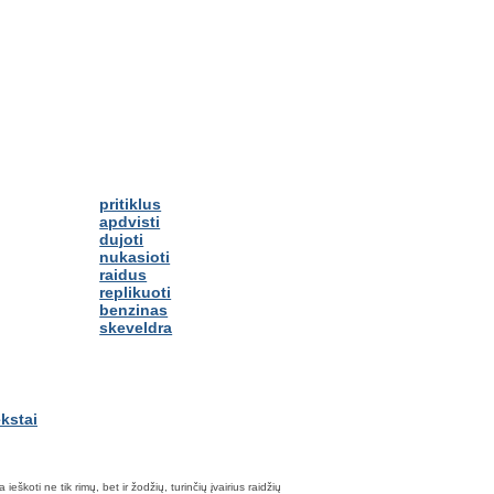
pritiklus
apdvisti
dujoti
nukasioti
raidus
replikuoti
benzinas
skeveldra
škoti ne tik rimų, bet ir žodžių, turinčių įvairius raidžių