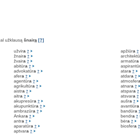
al užklausą
šnair
a
[?]
užvir
a
apžiūr
a
?
?
žnair
a
architektū
?
žvair
a
armatūr
a
?
abitūr
a
aspirantū
?
advokatūr
a
atar
a
?
?
afer
a
atdar
a
?
?
agentūr
a
atmosfer
?
agrikultūr
a
atnar
a
?
?
aistr
a
atspar
a
?
?
aitr
a
atsvar
a
?
?
akupresūr
a
aušr
a
?
?
akupunktūr
a
avantiūr
a
?
ambrazūr
a
bandūr
a
?
Ankar
a
bendr
a
?
?
antr
a
bėr
a
?
?
aparatūr
a
biosfer
a
?
aptvar
a
?