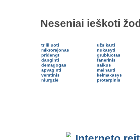
Neseniai ieškoti žod
trililiuoti
užsikarti
mikrorajonas
nukasyti
pridengti
grubluotas
danginti
fanerinis
demagogas
saikus
apvaginti
mainauti
verstinis
kelmakasys
niurgzlė
protarpinis