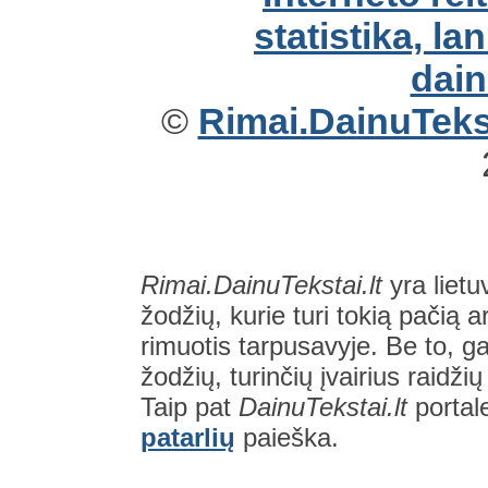
©
Rimai.DainuTekst
Rimai.DainuTekstai.lt
yra lietu
žodžių, kurie turi tokią pačią a
rimuotis tarpusavyje. Be to, gal
žodžių, turinčių įvairius raidži
Taip pat
DainuTekstai.lt
portal
patarlių
paieška.