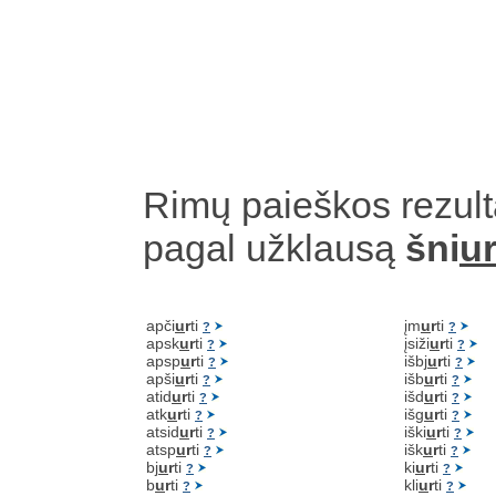
Rimų paieškos rezult
pagal užklausą
šni
ur
apči
u
r
ti
įm
u
r
ti
?
?
apsk
u
r
ti
įsiži
u
r
ti
?
?
apsp
u
r
ti
išbj
u
r
ti
?
?
apši
u
r
ti
išb
u
r
ti
?
?
atid
u
r
ti
išd
u
r
ti
?
?
atk
u
r
ti
išg
u
r
ti
?
?
atsid
u
r
ti
iški
u
r
ti
?
?
atsp
u
r
ti
išk
u
r
ti
?
?
bj
u
r
ti
ki
u
r
ti
?
?
b
u
r
ti
kli
u
r
ti
?
?