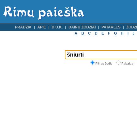
PRADŽIA
APIE
D.U.K.
DAINŲ ŽODŽIAI
PATARLĖS
ŽODŽI
A
B
C
D
E
F
G
H
I
J
Pilnas žodis
Pabaiga