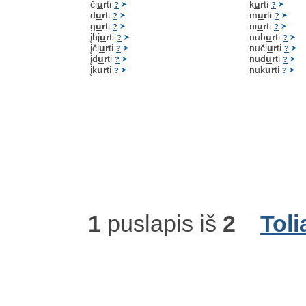
či
u
r
ti
k
u
r
ti
?
?
d
u
r
ti
m
u
r
ti
?
?
g
u
r
ti
ni
u
r
ti
?
?
įbj
u
r
ti
nub
u
r
ti
?
?
įči
u
r
ti
nuči
u
r
ti
?
?
įd
u
r
ti
nud
u
r
ti
?
?
įk
u
r
ti
nuk
u
r
ti
?
?
1
puslapis iš
2
Toli