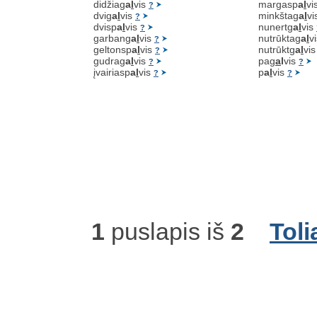
didžiag
a
l
vis
margasp
a
l
vi
?
dvig
a
l
vis
minkštag
a
l
vi
?
dvisp
a
l
vis
nunertg
a
l
vis
?
garbang
a
l
vis
nutrūktag
a
l
v
?
geltonsp
a
l
vis
nutrūktg
a
l
vi
?
gudrag
a
l
vis
pag
a
l
vis
?
?
įvairiasp
a
l
vis
p
a
l
vis
?
?
1
puslapis iš
2
Toli