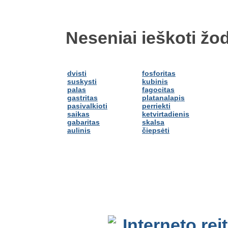
Neseniai ieškoti žod
dvisti
fosforitas
suskysti
kubinis
palas
fagocitas
gastritas
platanalapis
pasivalkioti
perriekti
saikas
ketvirtadienis
gabaritas
skalsa
aulinis
čiepsėti