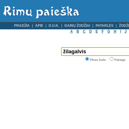
PRADŽIA
APIE
D.U.K.
DAINŲ ŽODŽIAI
PATARLĖS
ŽODŽI
A
B
C
D
E
F
G
H
I
J
Pilnas žodis
Pabaiga