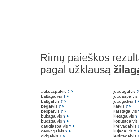
Rimų paieškos rezult
pagal užklausą
žilag
auksasp
a
l
vis
juodag
a
l
vis
?
?
baltag
a
l
vis
juodasp
a
l
vis
?
baltg
a
l
vis
juodg
a
l
vis
?
?
beg
a
l
vis
k
a
l
vis
?
?
besp
a
l
vis
karštag
a
l
vis
?
bukag
a
l
vis
kietag
a
l
vis
?
?
buožg
a
l
vis
kopūstg
a
l
vis
?
daugiasp
a
l
vis
kreivag
a
l
vis
?
devyng
a
l
vis
kūjag
a
l
vis
?
?
didg
a
l
vis
lenktag
a
l
vis
?