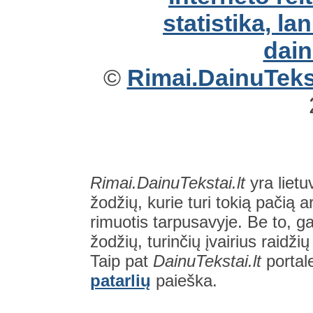
©
Rimai.DainuTekst
Rimai.DainuTekstai.lt
yra lietu
žodžių, kurie turi tokią pačią a
rimuotis tarpusavyje. Be to, gal
žodžių, turinčių įvairius raidži
Taip pat
DainuTekstai.lt
portal
patarlių
paieška.