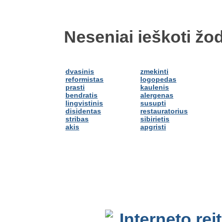
Neseniai ieškoti žod
dvasinis
zmekinti
reformistas
logopedas
prasti
kaulenis
bendratis
alergenas
lingvistinis
susupti
disidentas
restauratorius
stribas
sibirietis
akis
apgristi