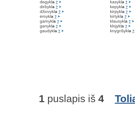
degykl
a
kasykl
a
?
?
dirbykl
a
kepykl
a
?
?
džiovykl
a
kirpykl
a
?
?
ėmykl
a
kirtykl
a
?
?
gamykl
a
klausykl
a
?
?
ganykl
a
klojykl
a
?
?
gaudykl
a
knygrišykl
a
?
?
1
puslapis iš
4
Toli