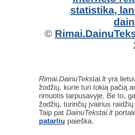
©
Rimai.DainuTekst
Rimai.DainuTekstai.lt
yra lietu
žodžių, kurie turi tokią pačią a
rimuotis tarpusavyje. Be to, gal
žodžių, turinčių įvairius raidži
Taip pat
DainuTekstai.lt
portal
patarlių
paieška.