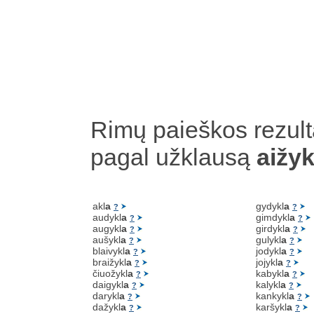
Rimų paieškos rezult
pagal užklausą
aižyk
akl
a
gydykl
a
?
?
audykl
a
gimdykl
a
?
?
augykl
a
girdykl
a
?
?
aušykl
a
gulykl
a
?
?
blaivykl
a
jodykl
a
?
?
braižykl
a
jojykl
a
?
?
čiuožykl
a
kabykl
a
?
?
daigykl
a
kalykl
a
?
?
darykl
a
kankykl
a
?
?
dažykl
a
karšykl
a
?
?