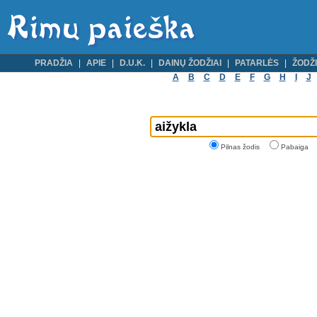
PRADŽIA
APIE
D.U.K.
DAINŲ ŽODŽIAI
PATARLĖS
ŽODŽI
A
B
C
D
E
F
G
H
I
J
Pilnas žodis
Pabaiga