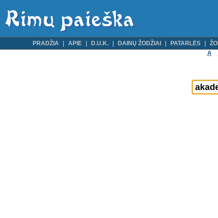
PRADŽIA
APIE
D.U.K.
DAINŲ ŽODŽIAI
PATARLĖS
ŽO
A