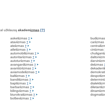
al užklausą
akadem
izmas
[?]
asket
i
zmas
bud
i
zma
?
atav
i
zmas
car
i
zma
?
ate
i
zmas
central
i
z
?
atlet
i
zmas
cin
i
zmas
?
automobil
i
zmas
chuligan
i
?
autoritar
i
zmas
dalton
i
z
?
autotur
i
zmas
darvin
i
z
?
avangard
i
zmas
de
i
zmas
?
avantiūr
i
zmas
dekadent
?
aviamodel
i
zmas
demokrat
?
balt
i
zmas
despot
i
z
?
bandit
i
zmas
determin
i
?
bapt
i
zmas
dialekt
i
z
?
barbar
i
zmas
diletant
i
z
?
bilingv
i
zmas
dinam
i
z
?
biurokrat
i
zmas
dogmat
i
z
?
bolšev
i
zmas
?