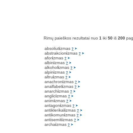
Rimų paieškos rezultatai nuo
1
iki
50
iš
200
pag
absoliut
i
zmas
?
abstrakcion
i
zmas
?
afor
i
zmas
?
albin
i
zmas
?
alkohol
i
zmas
?
alpin
i
zmas
?
altru
i
zmas
?
anachron
i
zmas
?
analfabet
i
zmas
?
anarch
i
zmas
?
anglic
i
zmas
?
anim
i
zmas
?
antagon
i
zmas
?
antiklerikal
i
zmas
?
antikomun
i
zmas
?
antisemit
i
zmas
?
archa
i
zmas
?