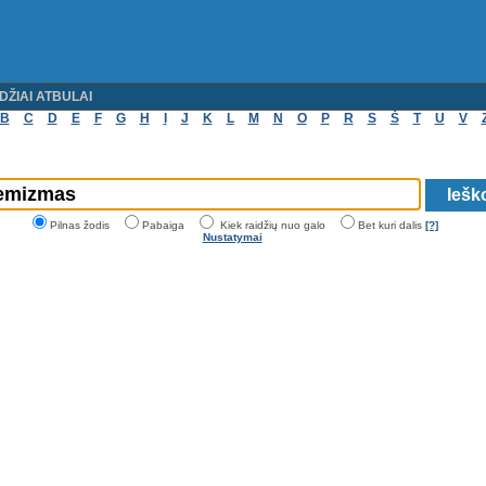
DŽIAI ATBULAI
B
C
D
E
F
G
H
I
J
K
L
M
N
O
P
R
S
Š
T
U
V
Pilnas žodis
Pabaiga
Kiek raidžių nuo galo
Bet kuri dalis
[?]
Nustatymai