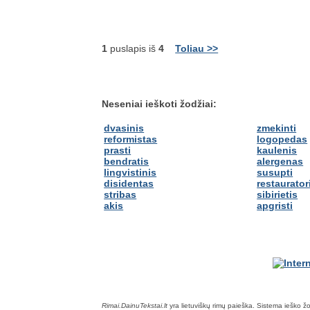
1
puslapis iš
4
Toliau >>
Neseniai ieškoti žodžiai:
dvasinis
zmekinti
reformistas
logopedas
prasti
kaulenis
bendratis
alergenas
lingvistinis
susupti
disidentas
restaurator
stribas
sibirietis
akis
apgristi
Rimai.DainuTekstai.lt
yra lietuviškų rimų paieška. Sistema ieško žodž