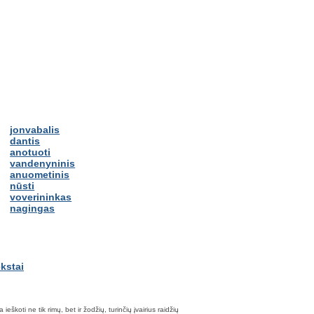
jonvabalis
dantis
anotuoti
vandenyninis
anuometinis
nūsti
voverininkas
nagingas
škoti ne tik rimų, bet ir žodžių, turinčių įvairius raidžių