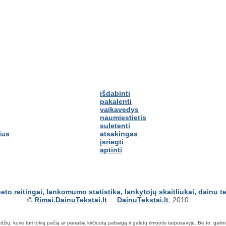
išdabinti
pakalenti
vaikavedys
naumiestietis
suletenti
ius
atsakingas
įsriegti
aptinti
©
Rimai.DainuTekstai.lt
.:.
DainuTekstai.lt
, 2010
ių, kurie turi tokią pačią ar panašią kirčiuotą pabaigą ir galėtų rimuotis tarpusavyje. Be to, galima ie