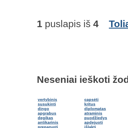
1
puslapis iš
4
Toli
Neseniai ieškoti žod
vertybinis
capsėti
susukinti
kritus
dingo
diplomatas
apgrabus
atraminis
degikas
puodžiedys
antikarinis
apdejuoti
preparuoti
išlakti