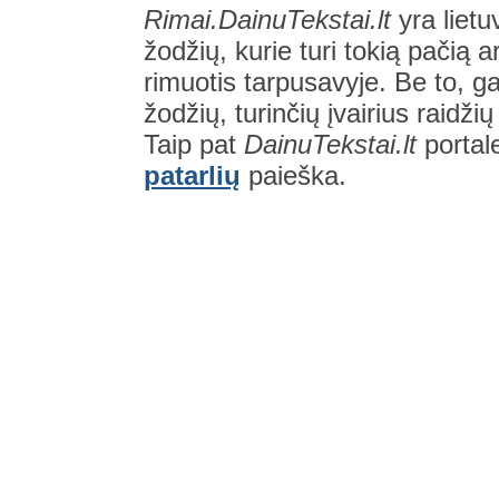
Rimai.DainuTekstai.lt
yra lietu
žodžių, kurie turi tokią pačią a
rimuotis tarpusavyje. Be to, gal
žodžių, turinčių įvairius raidži
Taip pat
DainuTekstai.lt
portal
patarlių
paieška.