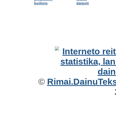
buitinis
daigoti
©
Rimai.DainuTekst