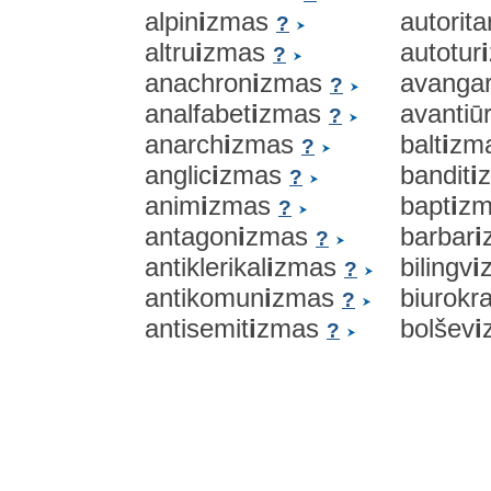
alpin
i
zmas
autorita
?
altru
i
zmas
autotur
i
?
anachron
i
zmas
avanga
?
analfabet
i
zmas
avantiū
?
anarch
i
zmas
balt
i
zm
?
anglic
i
zmas
bandit
i
?
anim
i
zmas
bapt
i
z
?
antagon
i
zmas
barbar
i
?
antiklerikal
i
zmas
bilingv
i
?
antikomun
i
zmas
biurokra
?
antisemit
i
zmas
bolšev
i
?