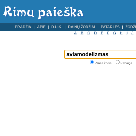
PRADŽIA
APIE
D.U.K.
DAINŲ ŽODŽIAI
PATARLĖS
ŽODŽI
A
B
C
D
E
F
G
H
I
J
Pilnas žodis
Pabaiga