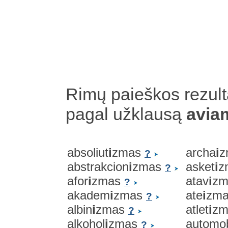
Rimų paieškos rezult
pagal užklausą
avia
absoliut
i
zmas
archa
i
z
?
abstrakcion
i
zmas
asket
i
z
?
afor
i
zmas
atav
i
z
?
akadem
i
zmas
ate
i
zm
?
albin
i
zmas
atlet
i
z
?
alkohol
i
zmas
automob
?