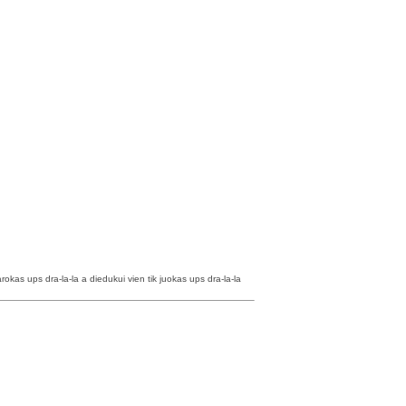
okas ups dra-la-la a diedukui vien tik juokas ups dra-la-la