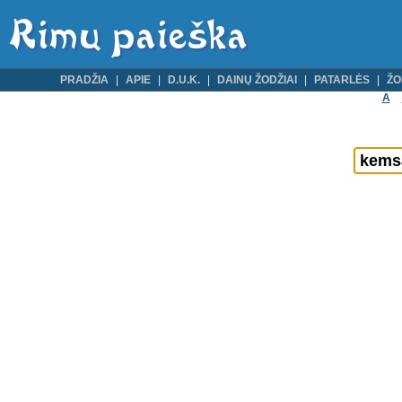
PRADŽIA
APIE
D.U.K.
DAINŲ ŽODŽIAI
PATARLĖS
ŽO
A