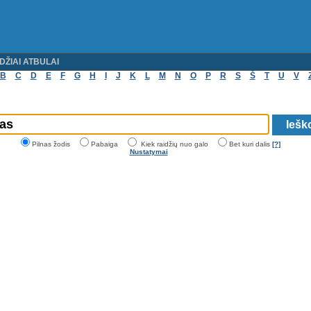
DŽIAI ATBULAI
B
C
D
E
F
G
H
I
J
K
L
M
N
O
P
R
S
Š
T
U
V
Pilnas žodis
Pabaiga
Kiek raidžių nuo galo
Bet kuri dalis
[?]
Nustatymai