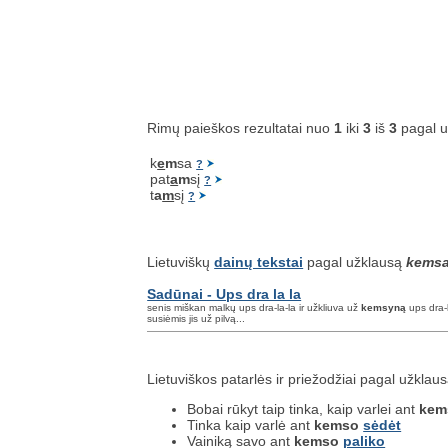
Rimų paieškos rezultatai nuo
1
iki
3
iš
3
pagal 
k
e
m
sa
?
pat
a
m
sį
?
t
a
m
sį
?
Lietuviškų
dainų tekstai
pagal užklausą
kems
Sadūnai - Ups dra la la
senis miškan malkų ups dra-la-la ir užkliuva už
kemsyną
ups dra-l
susiėmis jis už pilvą...
Lietuviškos patarlės ir priežodžiai pagal užklau
Bobai rūkyt taip tinka, kaip varlei ant
kem
Tinka kaip varlė ant
kemso
sėdėt
Vainiką savo ant
kemso
paliko