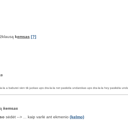
užklausą
k
emsas
[?]
as
a-la a babutei vien tik juokas ups dra-la-la net paskėla undarokas ups dra-la-la hey pasikėla undar
są
kemsas
so
sėdėt --> ... kaip varlė ant ekmenio
(kelmo)