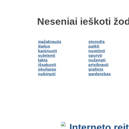
Neseniai ieškoti žod
mažakraujis
storodis
dailus
paikti
karūnuoti
nuretinti
suletenti
spuryti
lakta
nužengti
išsakuoti
prisibrauti
okuliaras
grafinis
nubirgzti
garderobas