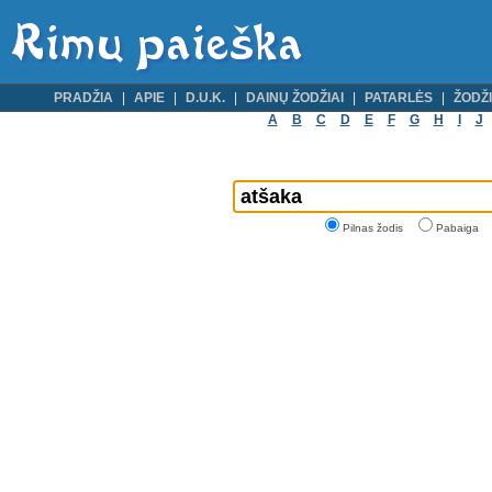
PRADŽIA
APIE
D.U.K.
DAINŲ ŽODŽIAI
PATARLĖS
ŽODŽI
A
B
C
D
E
F
G
H
I
J
Pilnas žodis
Pabaiga