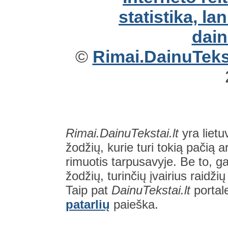
©
Rimai.DainuTekst
Rimai.DainuTekstai.lt
yra lietu
žodžių, kurie turi tokią pačią a
rimuotis tarpusavyje. Be to, gal
žodžių, turinčių įvairius raidži
Taip pat
DainuTekstai.lt
portal
patarlių
paieška.