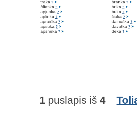
trak
a
brank
a
?
?
Aliask
a
brik
a
?
?
apjuok
a
buk
a
?
?
aplink
a
čiuk
a
?
?
apraišk
a
dainušk
a
?
?
apsuk
a
davatk
a
?
?
apšnek
a
dėk
a
?
?
1
puslapis iš
4
Toli