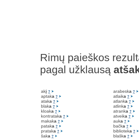
Rimų paieškos rezult
pagal užklausą
atša
ak
į
arabesk
a
?
?
aptak
a
atlaik
a
?
?
atak
a
atlank
a
?
?
blak
a
atlink
a
?
?
kloak
a
atrank
a
?
?
kontratak
a
atveik
a
?
?
makak
a
auk
a
?
?
patak
a
bačk
a
?
?
pratak
a
bibliotek
a
?
?
šak
a
blašk
a
?
?