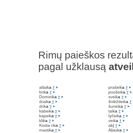
Rimų paieškos rezult
pagal užklausą
atvei
atlaik
a
prašeik
a
?
?
brik
a
puošeik
a
?
?
Dominik
a
sveik
a
?
?
draik
a
šnibždeik
a
?
?
drik
a
šuneik
a
?
?
kabeik
a
taik
a
?
?
kapeik
a
tyčeik
a
?
?
klik
a
veik
a
?
?
Kosta rik
a
ak
į
?
?
mastik
a
Aliask
a
?
?