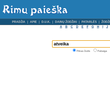
PRADŽIA
APIE
D.U.K.
DAINŲ ŽODŽIAI
PATARLĖS
ŽODŽI
A
B
C
D
E
F
G
H
I
J
Pilnas žodis
Pabaiga