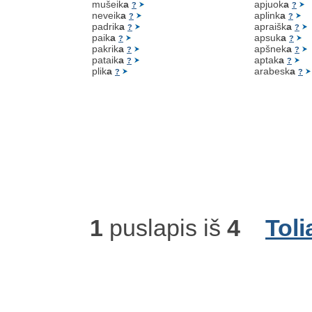
mušeik
a
apjuok
a
?
?
neveik
a
aplink
a
?
?
padrik
a
apraišk
a
?
?
paik
a
apsuk
a
?
?
pakrik
a
apšnek
a
?
?
pataik
a
aptak
a
?
?
plik
a
arabesk
a
?
?
1
puslapis iš
4
Toli