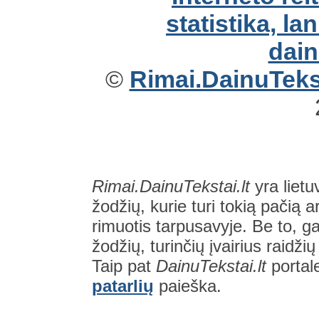
©
Rimai.DainuTekst
Rimai.DainuTekstai.lt
yra lietu
žodžių, kurie turi tokią pačią a
rimuotis tarpusavyje. Be to, gal
žodžių, turinčių įvairius raidži
Taip pat
DainuTekstai.lt
portal
patarlių
paieška.